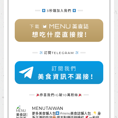
3秒鐘加入我們
訂閱TELEGRAM
恭喜我們IG破10萬粉絲
MENUTAIWAN
更多美食懶人包
#menu美食誌懶人包
.
身
為正港的吃貨
還不點爆這個連結
一秒找