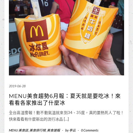
2019-06-28
MENU美食趨勢6月報：夏天就是要吃冰！來
看看各家推出了什麼冰
全台高溫警報！動不動氣溫就來到34、35度，真的要熱死人了啦！
快來看看有什麼新出的流行冰品 […]
MENU 美食誌
,
美食排行榜
,
美食速報
-
by
亭云
-
0 Comments