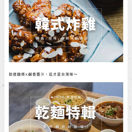
勁道麵條X鹹香醬汁，這才是台灣味～