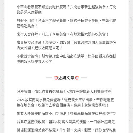
來華山看展覽不知道要吃什麼嗎？六間忠孝新生超強美食，每間
都是超人氣餐廳
放假不用愁！台南六間親子餐廳，讓孩子玩樂不設限，爸媽也能
輕鬆吃美食！
來行天宮拜拜，別忘了享用美食，在地激推六間必吃美食！
壽喜燒控必收藏！湯底香、肉超嫩，台北必吃六間人氣壽喜燒名
店大公開，趕快收藏起來吧！
不收藏會後悔！幫你整理出中山站必吃清單：連外國觀光客都排
隊的超人氣美食大公開！
近期文章
浪漫氛圍，情侶約會首選餐廳！6間超高評價義大利餐廳推薦
2026故宮南院水舞免費登場！從嘉義火車站出發，帶你吃遍嘉
義在地美食，吃飽再去看夜間展演，這周末就這樣安排吧！
想要大啖鮮美的海鮮不用到漁港！各種高檔海鮮在這裡都吃得到
台北漢堡控快收藏！盤點6間高人氣美式漢堡，一口爆汁超滿足
機場捷運沿線美食不私藏，早午餐、火鍋、甜點，讓你從早吃到