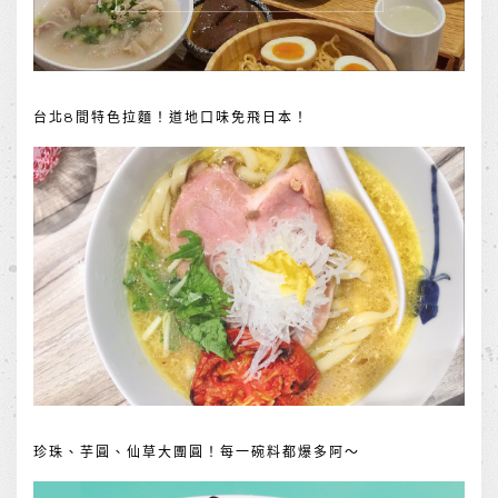
台北8間特色拉麵！道地口味免飛日本！
珍珠、芋圓、仙草大團圓！每一碗料都爆多阿～