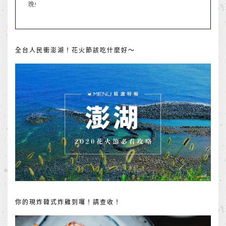
晚!
全台人民衝澎湖！花火節該吃什麼好～
你的現炸韓式炸雞到囉！請查收！