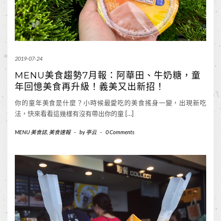
2019-07-24
MENU美食趨勢7月報：阿華田、牛奶糖，童
年回憶美食再升級！義美又出新招！
你的童年美食是什麼？小時候最愛吃的美食搖身一變，出現新吃
法，快來看看這幾樣有沒有帶出你的童 […]
MENU 美食誌
,
美食速報
-
by
亭云
-
0 Comments