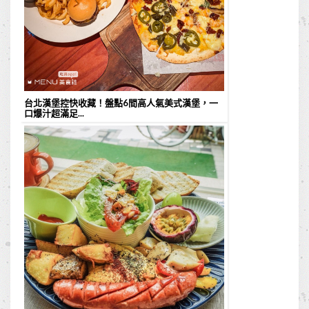
台北漢堡控快收藏！盤點6間高人氣美式漢堡，一
口爆汁超滿足...