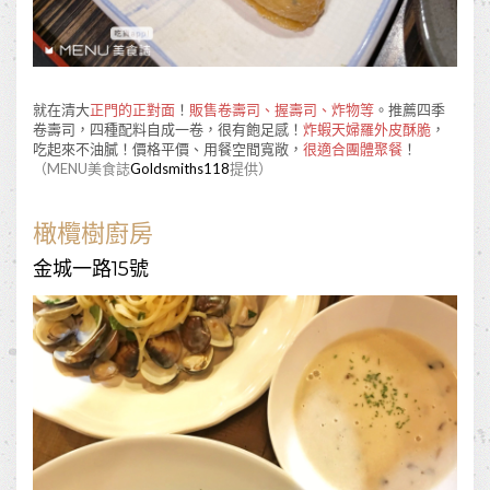
就在清大
正門的正對面
！
販售卷壽司、握壽司、炸物等
。推薦四季
卷壽司，四種配料自成一卷，很有飽足感！
炸蝦天婦羅外皮酥脆
，
吃起來不油膩！價格平價、用餐空間寬敞，
很適合團體聚餐
！
（MENU美食誌
Goldsmiths118
提供）
橄欖樹廚房
金城一路15號