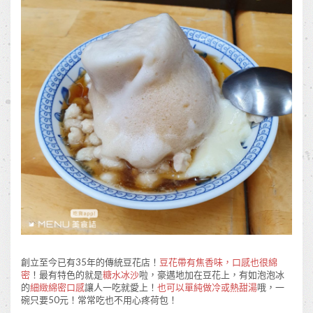
創立至今已有35年的傳統豆花店！
豆花帶有焦香味，口感也很綿
密
！最有特色的就是
糖水冰沙
啦，豪邁地加在豆花上，有如泡泡冰
的
細緻綿密口感
讓人一吃就愛上！
也可以單純做冷或熱甜湯
哦，一
碗只要50元！常常吃也不用心疼荷包！