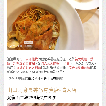
遠遠看到
門口掛滿植栽
的就是橄欖樹廚房啦！販售
義大利麵、燉
飯、炸物點心與甜點
。是
清大交大附近CP值高
、口味又好的義大利
麵店！
清炒蛤蜊義大利麵
的蛤蜊很多又入味，
海鮮煎餅番茄麵
的海
鮮煎餅外皮酥脆，裡面的花枝餡鮮甜Q彈！
（MENU美食誌
舒芙蕾才不是用煎的
提供）
山口刺身ま丼飯專賣店-清大店
光復路二段298巷7弄19號