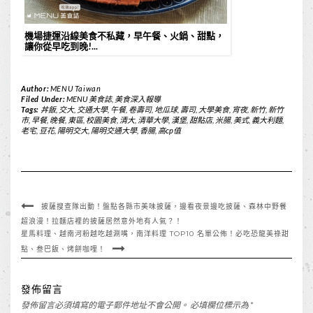
機場捷運沿線美食不私藏，早午餐、火鍋、甜點，
讓你從早吃到晚!...
Author:
MENU Taiwan
Filed Under:
MENU 美食誌
,
美食深入報導
Tags:
丼飯
,
交大
,
交通大學
,
午餐
,
卷壽司
,
地瓜球
,
壽司
,
大學美食
,
宵夜
,
新竹
,
新竹
市
,
早餐
,
晚餐
,
東區
,
校園美食
,
清大
,
清華大學
,
漢堡
,
甜點店
,
米腸
,
美式
,
義大利麵
,
老宅
,
豆花
,
陽明交大
,
陽明交通大學
,
香腸
,
高cp值
披薩搜查隊出動！盤點各縣市美味披薩，邊看夜景邊吃披薩、森林中野餐
超浪漫！拉麵店裡的披薩居然意外地有人氣？！
星馬料理、越南河粉越吃越涮嘴，南洋料理 TOP10 名單公佈！必吃恐龍美祿甜
點、叁巴飯、烤餅咖哩！
發佈留言
發佈留言必須填寫的電子郵件地址不會公開。
必填欄位標示為
*