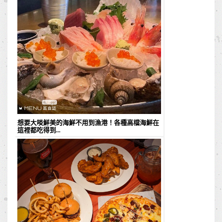
想要大啖鮮美的海鮮不用到漁港！各種高檔海鮮在
這裡都吃得到...