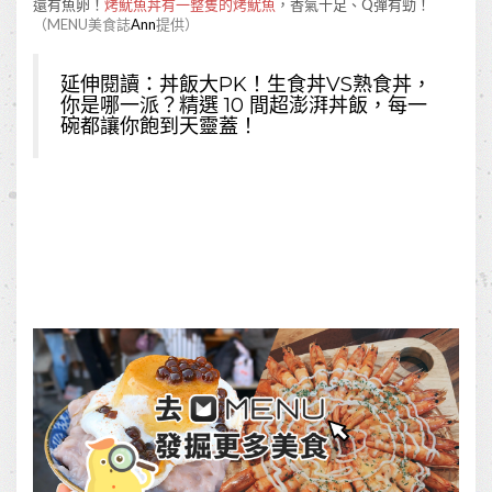
還有魚卵！
烤魷魚丼有一整隻的烤魷魚
，香氣十足、Q彈有勁！
（MENU美食誌
Ann
提供）
延伸閱讀：
丼飯大PK！生食丼VS熟食丼，
你是哪一派？精選 10 間超澎湃丼飯，每一
碗都讓你飽到天靈蓋！