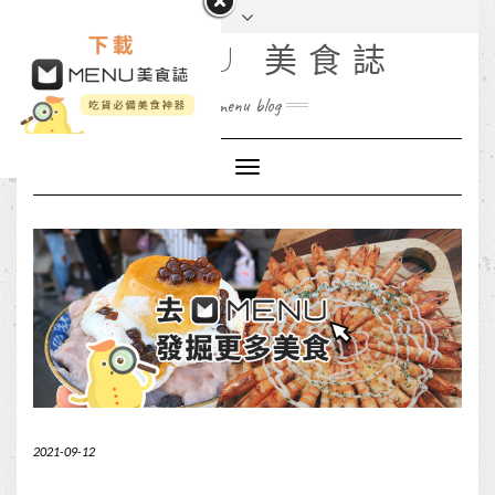
MENU 美食誌
menu blog
Toggle
Navigation
2021-09-12