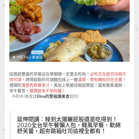
這間超豐盛的早餐店在學期間一定要去吃啦！
必吃花生起司培根牛
肉可頌
，烤得鬆軟的可頌麵包抹上一層
濃厚、帶有顆粒的花生醬
！
裡頭的
漢堡肉厚實多汁
，再加上焦脆培根超罪惡！還有販售蛋餅、
早午餐等，
選擇超多不怕吃膩
！
（MENU美食誌
Elina的警報讚美食
提供）
延伸閱讀：
睡到太陽曬屁股還是吃得到！
2020全台早午餐懶人包，韓風早餐、軟綿
舒芙蕾，超夯跳箱吐司這裡全都有！