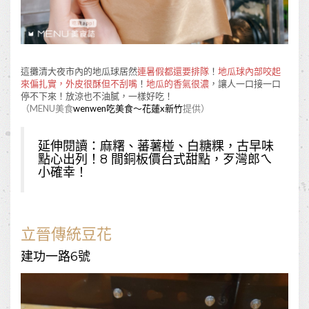
這攤清大夜市內的地瓜球居然
連暑假都還要排隊
！
地瓜球內部咬起
來偏扎實，外皮很酥但不刮嘴
！
地瓜的香氣很濃
，讓人一口接一口
停不下來！放涼也不油膩，一樣好吃！
（MENU美食
wenwen吃美食～花蓮x新竹
提供）
延伸閱讀：
麻糬、蕃薯椪、白糖粿，古早味
點心出列！8 間銅板價台式甜點，歹灣郎ㄟ
小確幸！
立晉傳統豆花
建功一路6號