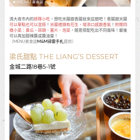
清大夜市內的
排隊小吃
，想吃米腸跟香腸就來這間吧！香腸跟米腸
可以單點也可以混搭
！
米腸裡頭有花生，增添口感跟香氣
！
附贈四
樣小菜：黃瓜、蒜頭、薑片、泡菜
，隨意搭配吃出不同風味！最後
可以再加甜辣醬或醬油膏！
（MENU美食誌
M&M掃雷手札
提供）
梁氏甜點 THE LIANG’S DESSERT
金城二路18巷5-1號