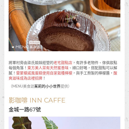
將軍村旁由梁氏姐妹經營的
老宅甜點店
，有許多老物件、傢俱妝點
每個角落！
東方美人茶有天然蜜香味
、順口好喝，搭配甜點可以解
膩！
雷蒙檬戚風蛋糕使用自家栽種檸檬
，與手工熬製的檸檬醬，
酸
爽滋味成為店裡招牌
！
（MENU美食誌
茱莉的小小世界
提供）
影咖啡 INN CAFFE
金城一路67號