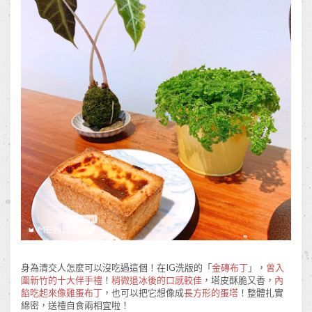
身為清交人怎麼可以沒吃過這個！在IG洗版的「
金磚布丁
」，
曾入
圍新竹的十大伴手禮
！
稍微退冰後的口感較佳
，塔皮酥脆又香，
內
餡吃起來像雞蛋布丁
，也可以把它想像成
長方形的蛋塔
！整體扎實
綿密，送禮自食兩相宜啦！