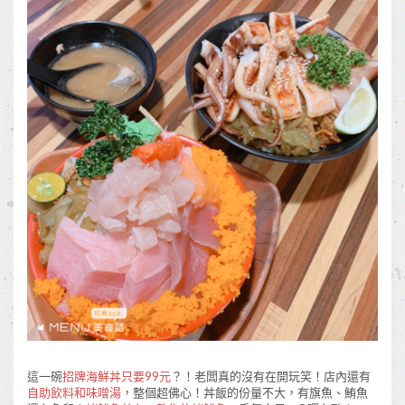
這一碗
招牌海鮮丼只要99元
？！老闆真的沒有在開玩笑！店內還有
自助飲料和味噌湯
，整個超佛心！丼飯的份量不大，有旗魚、鮪魚