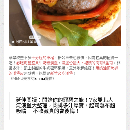
離學校差不多
十分鐘的車程
，搭公車去也很快，因為它真的值得一
吃！
必吃海鹽堅果牛奶糖漢堡
，
漢堡份量大，裡頭的肉有5盎司
，非
常多汁！配上鹹甜的牛奶糖堅果醬，意外地超級搭！
用奶油煎烤過
的漢堡皮
超酥香，絕對是
新竹必吃漢堡
！
（MENU美食誌
Emma
提供）
延伸閱讀：
開始你的罪惡之旅！7家雙北人
氣漢堡大整理，肉排多汁厚實，起司瀑布超
吸睛！ 不收藏真的會後悔！