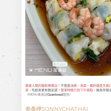
廣東人開的腸粉專賣店
！不管是
油條、泡菜、豬肝還是叉燒
菜
，吃起來更有飽足感！
營業時間只到下午兩點
，做為早餐
（MENU美食誌
Guantoeat
提供）
泰桑哩SONNYCHATHAI