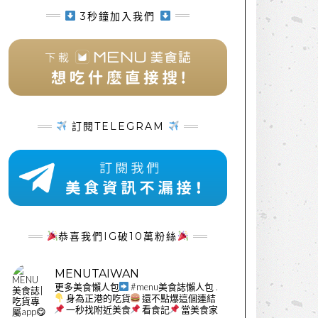
3秒鐘加入我們
訂閱TELEGRAM
恭喜我們IG破10萬粉絲
MENUTAIWAN
更多美食懶人包
#menu美食誌懶人包
.
身為正港的吃貨
還不點爆這個連結
一秒找附近美食
看食記
當美食家