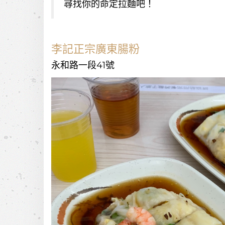
尋找你的命定拉麵吧！
李記正宗廣東腸粉
永和路一段41號