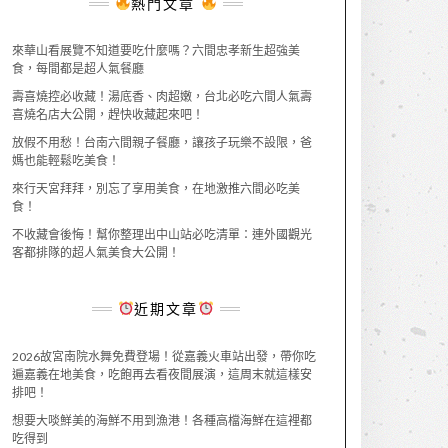
熱門文章
來華山看展覽不知道要吃什麼嗎？六間忠孝新生超強美
食，每間都是超人氣餐廳
壽喜燒控必收藏！湯底香、肉超嫩，台北必吃六間人氣壽
喜燒名店大公開，趕快收藏起來吧！
放假不用愁！台南六間親子餐廳，讓孩子玩樂不設限，爸
媽也能輕鬆吃美食！
來行天宮拜拜，別忘了享用美食，在地激推六間必吃美
食！
不收藏會後悔！幫你整理出中山站必吃清單：連外國觀光
客都排隊的超人氣美食大公開！
近期文章
2026故宮南院水舞免費登場！從嘉義火車站出發，帶你吃
遍嘉義在地美食，吃飽再去看夜間展演，這周末就這樣安
排吧！
想要大啖鮮美的海鮮不用到漁港！各種高檔海鮮在這裡都
吃得到