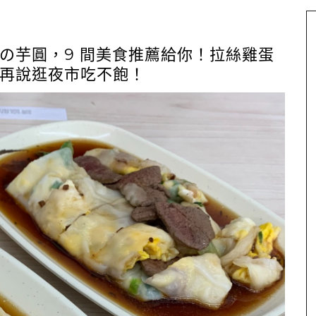
の芋圓，9 間美食推薦給你！拉絲雞蛋
再說逛夜市吃不飽！