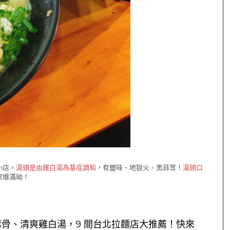
小店。
湯頭是由雞白湯為基底調和
，有鹽味、地獄火、黑蒜等！
湯頭口
常爆滿呦！
骨、清爽雞白湯，9 間台北拉麵店大推薦！快來