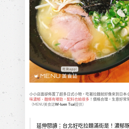
小小店面卻佈置了超多日式小物，吃著拉麵就好像來到日本
味濃郁、麵條有嚼勁，配料也給很多
！價格合理，生意好常
（MENU美食誌
W-luen Tsai
提供）
延伸閱讀：
台北好吃拉麵滿街是！濃郁豚