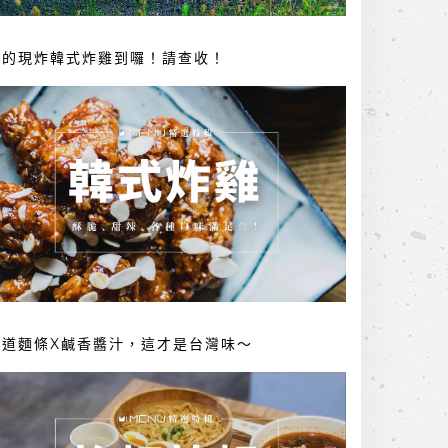
你的現炸韓式炸雞到囉！請查收！
勁道麵條X鹹香醬汁，這才是台灣味～