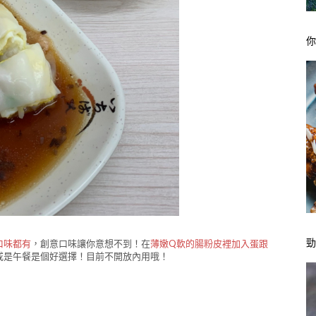
口味都有
，創意口味讓你意想不到！在
薄嫩Q軟的腸粉皮裡加入蛋跟
或是午餐是個好選擇！目前不開放內用哦！