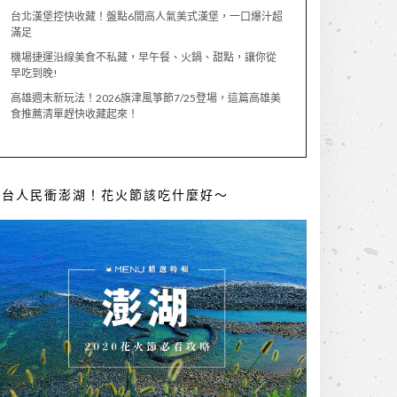
台北漢堡控快收藏！盤點6間高人氣美式漢堡，一口爆汁超
滿足
機場捷運沿線美食不私藏，早午餐、火鍋、甜點，讓你從
早吃到晚!
高雄週末新玩法！2026旗津風箏節7/25登場，這篇高雄美
食推薦清單趕快收藏起來！
全台人民衝澎湖！花火節該吃什麼好～