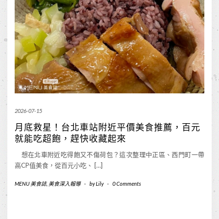
2026-07-15
月底救星！台北車站附近平價美食推薦，百元
就能吃超飽，趕快收藏起來
想在北車附近吃得飽又不傷荷包？這次整理中正區、西門町一帶
高CP值美食，從百元小吃、 […]
MENU 美食誌
,
美食深入報導
-
by
Lily
-
0 Comments