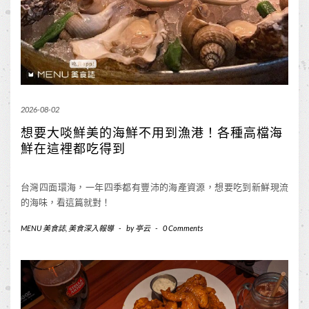
2026-08-02
想要大啖鮮美的海鮮不用到漁港！各種高檔海
鮮在這裡都吃得到
台灣四面環海，一年四季都有豐沛的海產資源，想要吃到新鮮現流
的海味，看這篇就對！
MENU 美食誌
,
美食深入報導
-
by
亭云
-
0 Comments