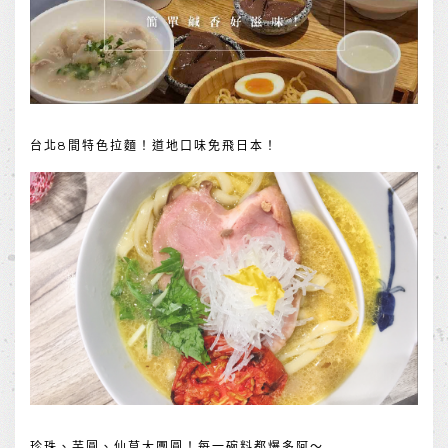
台北8間特色拉麵！道地口味免飛日本！
珍珠、芋圓、仙草大團圓！每一碗料都爆多阿～