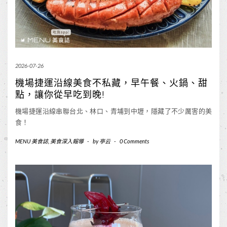
2026-07-26
機場捷運沿線美食不私藏，早午餐、火鍋、甜
點，讓你從早吃到晚!
機場捷運沿線串聯台北、林口、青埔到中壢，隱藏了不少厲害的美
食！
MENU 美食誌
,
美食深入報導
-
by
亭云
-
0 Comments