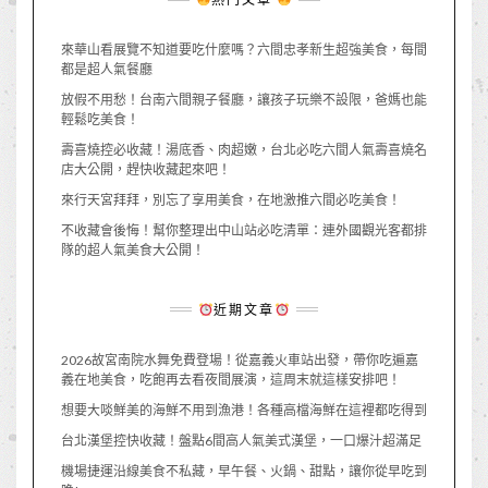
來華山看展覽不知道要吃什麼嗎？六間忠孝新生超強美食，每間
都是超人氣餐廳
放假不用愁！台南六間親子餐廳，讓孩子玩樂不設限，爸媽也能
輕鬆吃美食！
壽喜燒控必收藏！湯底香、肉超嫩，台北必吃六間人氣壽喜燒名
店大公開，趕快收藏起來吧！
來行天宮拜拜，別忘了享用美食，在地激推六間必吃美食！
不收藏會後悔！幫你整理出中山站必吃清單：連外國觀光客都排
隊的超人氣美食大公開！
近期文章
2026故宮南院水舞免費登場！從嘉義火車站出發，帶你吃遍嘉
義在地美食，吃飽再去看夜間展演，這周末就這樣安排吧！
想要大啖鮮美的海鮮不用到漁港！各種高檔海鮮在這裡都吃得到
台北漢堡控快收藏！盤點6間高人氣美式漢堡，一口爆汁超滿足
機場捷運沿線美食不私藏，早午餐、火鍋、甜點，讓你從早吃到