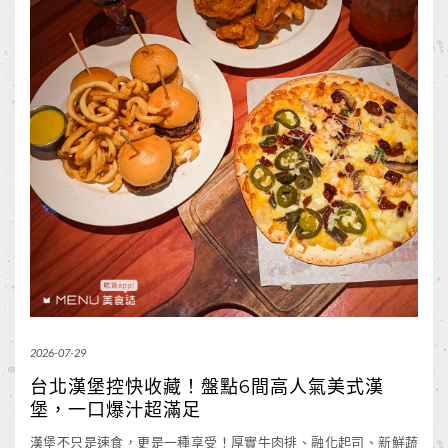
2026-07-29
台北漢堡控快收藏！盤點6間高人氣美式漢
堡，一口爆汁超滿足
漢堡不只是速食，更是一種享受！厚實牛肉排、融化起司、新鮮蔬