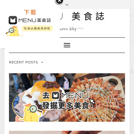
MENU 美食誌
menu blog
Toggle
Navigation
RECENT POSTS