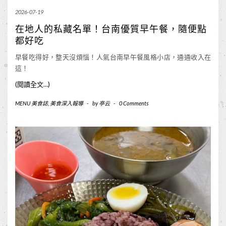
2026-07-19
在地人的私藏名單！台南優質早午餐，隨便點
都好吃
早餐吃得好，整天沒煩惱！人氣台南早午餐風格小店，通通收入在
這！
(閱讀全文…)
MENU 美食誌
,
美食深入報導
-
by
亭云
-
0 Comments