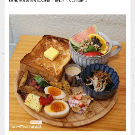
MENU 美食誌
,
美食深入報導
-
by
Lily
-
0 Comments