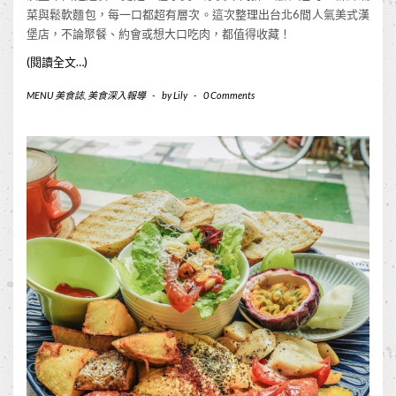
菜與鬆軟麵包，每一口都超有層次。這次整理出台北6間人氣美式漢
堡店，不論聚餐、約會或想大口吃肉，都值得收藏！
(閱讀全文…)
MENU 美食誌
,
美食深入報導
-
by
Lily
-
0 Comments