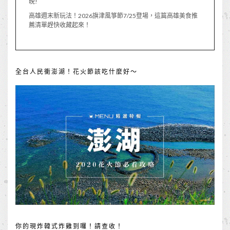
晚!
高雄週末新玩法！2026旗津風箏節7/25登場，這篇高雄美食推
薦清單趕快收藏起來！
全台人民衝澎湖！花火節該吃什麼好～
你的現炸韓式炸雞到囉！請查收！