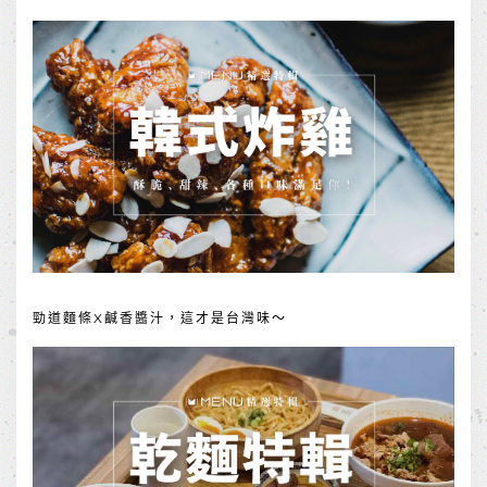
勁道麵條X鹹香醬汁，這才是台灣味～