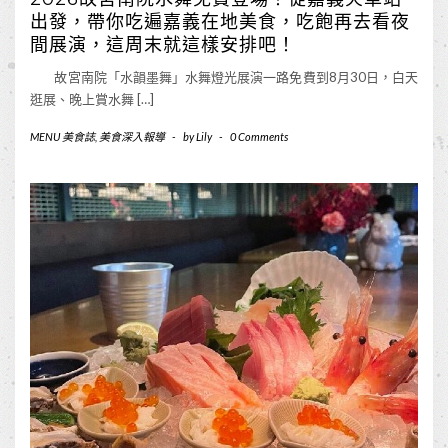
出發，帶你吃遍嘉義在地美食，吃飽再去看夜
間展演，這周末就這樣安排吧！
故宮南院「水韻墨舞」水舞燈光展演一路免費到8月30日，白天
逛展、晚上賞水舞 […]
MENU 美食誌
,
美食深入報導
-
by
Lily
-
0 Comments