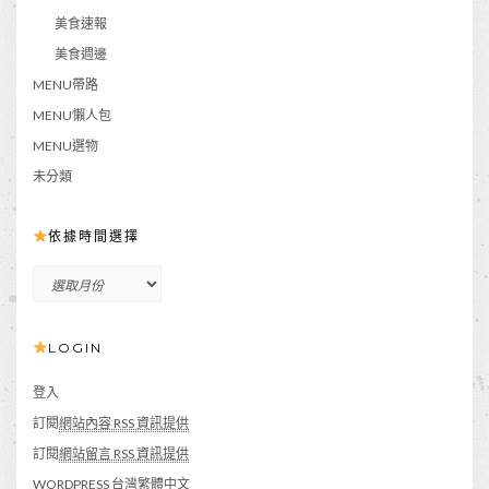
美食速報
美食週邊
MENU帶路
MENU懶人包
MENU選物
未分類
依據時間選擇
依
據
時
LOGIN
間
選
擇
登入
訂閱
網站內容 RSS 資訊提供
訂閱
網站留言 RSS 資訊提供
WORDPRESS 台灣繁體中文