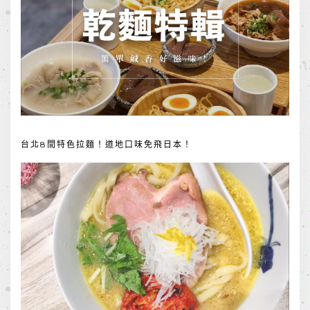
台北8間特色拉麵！道地口味免飛日本！