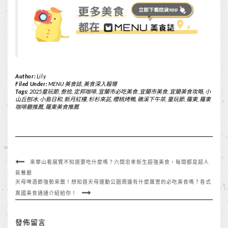
Author:
Lily
Filed Under:
MENU 美食誌
,
美食深入報導
Tags:
2025童玩節
,
叁拾
,
定邦咖啡
,
宜蘭市必吃美食
,
宜蘭市美食
,
宜蘭美食攻略
,
小
山丘刨冰
,
小島日和
,
新月紅樓
,
杉杉來茈
,
櫻桃烤鴨
,
礁溪下午茶
,
童玩節
,
羅東
,
羅東
咖啡廳推薦
,
羅東美食推薦
來華山看展覽不知道要吃什麼嗎？六間忠孝新生超強美食，每間都是超人
氣餐廳
天母啤酒節強勢來襲！想知道天母運動公園周邊有什麼厲害的必吃美食嗎？各式
異國美食通通介紹給你！
發佈留言