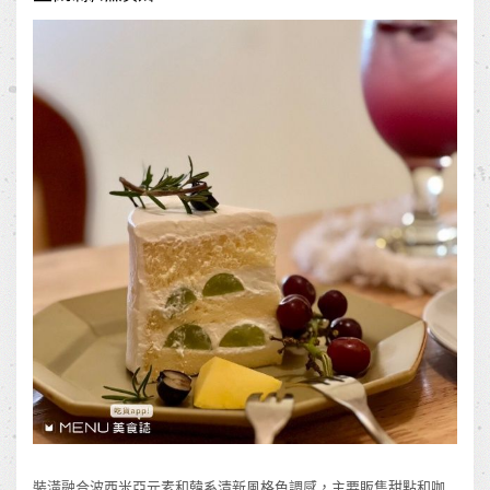
裝潢融合波西米亞元素和韓系清新風格色調感，主要販售甜點和咖