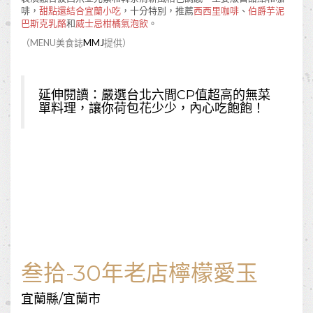
啡，
甜點還結合宜蘭小吃
，十分特別，推薦
西西里咖啡
、
伯爵芋泥
巴斯克乳酪
和
威士忌柑橘氣泡飲
。
（MENU美食誌
MMJ
提供）
延伸閱讀：
嚴選台北六間CP值超高的無菜
單料理，讓你荷包花少少，內心吃飽飽！
叁拾-30年老店檸檬愛玉
宜蘭縣/宜蘭市