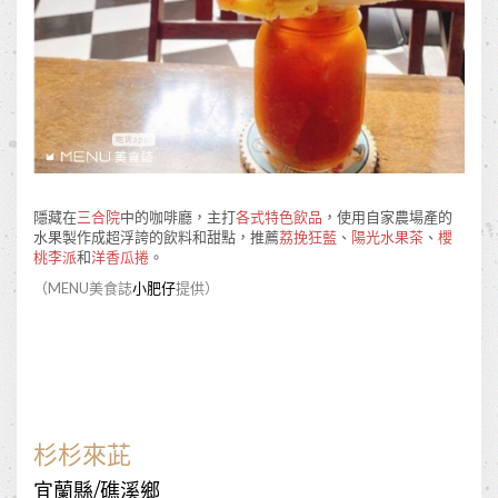
隱藏在
三合院
中的咖啡廳，主打
各式特色飲品
，使用自家農場產的
水果製作成超浮誇的飲料和甜點，推薦
荔挽狂藍
、
陽光水果茶
、
櫻
桃李派
和
洋香瓜捲
。
（MENU美食誌
小肥仔
提供）
杉杉來茈
宜蘭縣/礁溪鄉