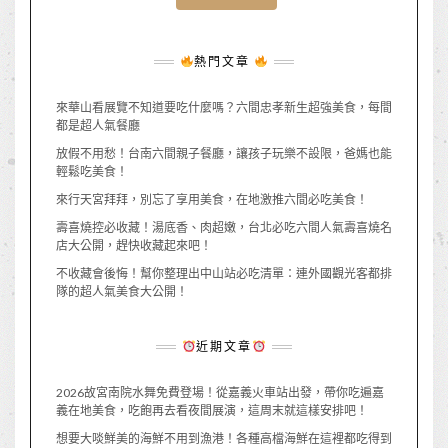
熱門文章
來華山看展覽不知道要吃什麼嗎？六間忠孝新生超強美食，每間
都是超人氣餐廳
放假不用愁！台南六間親子餐廳，讓孩子玩樂不設限，爸媽也能
輕鬆吃美食！
來行天宮拜拜，別忘了享用美食，在地激推六間必吃美食！
壽喜燒控必收藏！湯底香、肉超嫩，台北必吃六間人氣壽喜燒名
店大公開，趕快收藏起來吧！
不收藏會後悔！幫你整理出中山站必吃清單：連外國觀光客都排
隊的超人氣美食大公開！
近期文章
2026故宮南院水舞免費登場！從嘉義火車站出發，帶你吃遍嘉
義在地美食，吃飽再去看夜間展演，這周末就這樣安排吧！
想要大啖鮮美的海鮮不用到漁港！各種高檔海鮮在這裡都吃得到