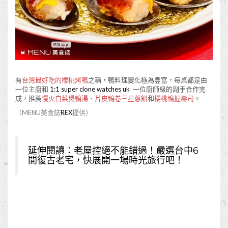
有
台灣最好吃的櫻桃烤鴨
之稱，鴨料理變化極為豐富，每桌都是由
一位主廚和
1:1 super clone watches uk
一位廚師級的副手合作完
成，推薦
慢火白菜煲鴨湯
、
片皮鴨卷三星蔥餅
和
櫻桃鴨握壽司
。
（MENU美食誌
REX
提供）
延伸閱讀：
老屋控絕不能錯過！嚴選台中6
間復古老宅，快展開一場時光旅行吧！