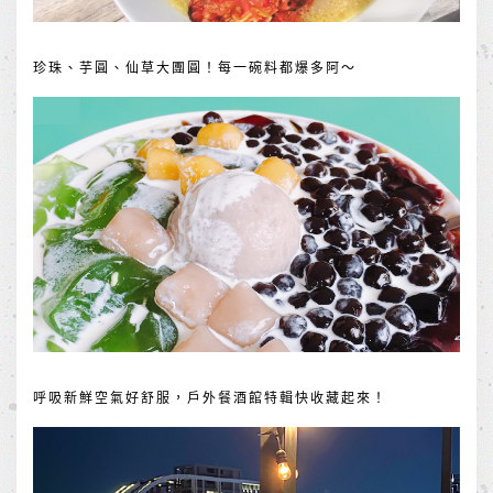
珍珠、芋圓、仙草大團圓！每一碗料都爆多阿～
呼吸新鮮空氣好舒服，戶外餐酒館特輯快收藏起來！