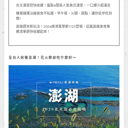
台北漢堡控快收藏！盤點6間高人氣美式漢堡，一口爆汁超滿足
機場捷運沿線美食不私藏，早午餐、火鍋、甜點，讓你從早吃到
晚!
高雄週末新玩法！2026旗津風箏節7/25登場，這篇高雄美食推
薦清單趕快收藏起來！
全台人民衝澎湖！花火節該吃什麼好～