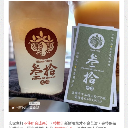
店家主打
不使用合成果汁
，
檸檬汁
新鮮現榨才不會苦澀，完整保留