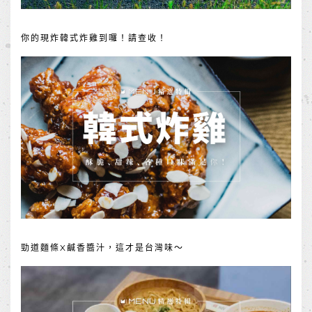
你的現炸韓式炸雞到囉！請查收！
勁道麵條X鹹香醬汁，這才是台灣味～