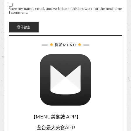
Save my name, email, and website in this browser for the next time
I comment.
關於MENU
【MENU美食誌 APP】
全台最大美食APP