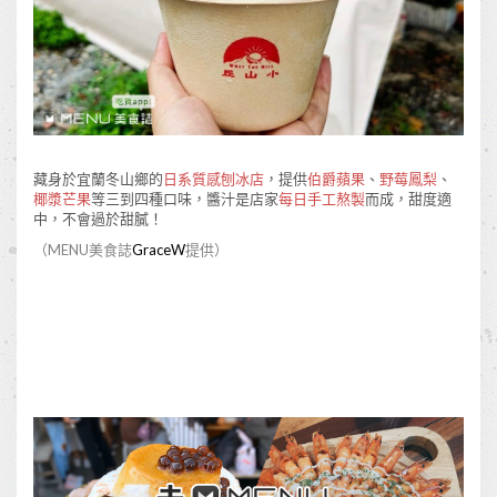
藏身於宜蘭冬山鄉的
日系質感刨冰店
，提供
伯爵蘋果
、
野莓鳳梨
、
椰漿芒果
等三到四種口味，醬汁是店家
每日手工熬製
而成，甜度適
中，不會過於甜膩！
（MENU美食誌
GraceW
提供）