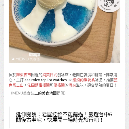
位於
羅東夜市
附近的
網美日式
刨冰店，老闆在裝潢和擺設上非常用
心，主打
aaa rolex replica watches uk
繽紛的浮誇系
冰品，推薦
藍
色富士山
，
法國藍柑橘醬
和
優格醬
的
清爽
滋味，適合悶熱的夏日！
（MENU美食誌
土的美食地圖
提供）
延伸閱讀：
老屋控絕不能錯過！嚴選台中6
間復古老宅，快展開一場時光旅行吧！