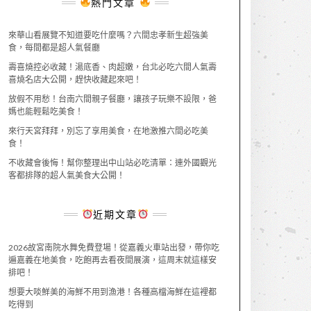
熱門文章
來華山看展覽不知道要吃什麼嗎？六間忠孝新生超強美
食，每間都是超人氣餐廳
壽喜燒控必收藏！湯底香、肉超嫩，台北必吃六間人氣壽
喜燒名店大公開，趕快收藏起來吧！
放假不用愁！台南六間親子餐廳，讓孩子玩樂不設限，爸
媽也能輕鬆吃美食！
來行天宮拜拜，別忘了享用美食，在地激推六間必吃美
食！
不收藏會後悔！幫你整理出中山站必吃清單：連外國觀光
客都排隊的超人氣美食大公開！
近期文章
2026故宮南院水舞免費登場！從嘉義火車站出發，帶你吃
遍嘉義在地美食，吃飽再去看夜間展演，這周末就這樣安
排吧！
想要大啖鮮美的海鮮不用到漁港！各種高檔海鮮在這裡都
吃得到