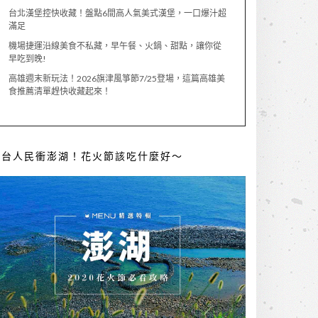
台北漢堡控快收藏！盤點6間高人氣美式漢堡，一口爆汁超
滿足
機場捷運沿線美食不私藏，早午餐、火鍋、甜點，讓你從
早吃到晚!
高雄週末新玩法！2026旗津風箏節7/25登場，這篇高雄美
食推薦清單趕快收藏起來！
全台人民衝澎湖！花火節該吃什麼好～