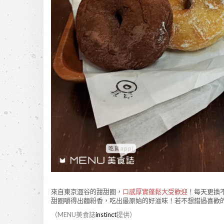
來自東京澀谷的甜甜圈，
口感厚實蓬鬆大受歡迎
！每天更換
甜圈嚼得出麵粉香，吃出最原始的好滋味！若不想錯過喜歡
（MENU美食誌
instinct
提供）