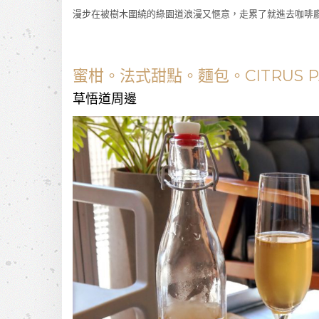
漫步在被樹木圍繞的綠園道浪漫又愜意，走累了就進去咖啡
蜜柑。法式甜點。麵包。CITRUS PÂT
草悟道周邊