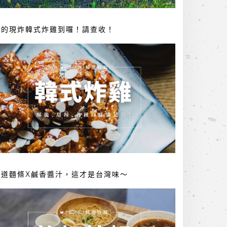
你的現炸韓式炸雞到囉！請查收！
勁道麵條X鹹香醬汁，這才是台灣味～