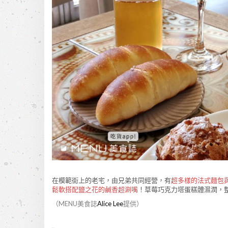
在模範街上的老宅，由兄弟共同經營，有
超多樣的法式麵包
鬆軟搭配鹽之花的鹹香超涮嘴
！草莓巧克力塔蛋糕體濕潤，
（MENU美食誌
Alice Lee
提供）