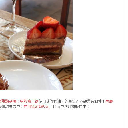
與甜點品項
！
招牌鹽可頌
使用艾許奶油，外表焦而不硬帶有韌性！
內層
整體甜度適中！
內用低消180元
，目前中秋月餅販售中！