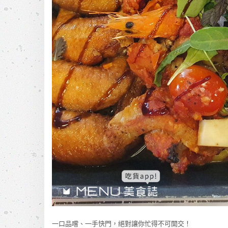
一口品嚐、一手快門，絕對讓你忙得不可開交！