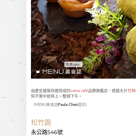
由歷史建築改建而成的
cama café
品牌旗艦店，透過大片
竹林
知不覺中就待上一整個下午。
（MENU美食誌
Paula Chen
提供）
松竹園
永公路546號