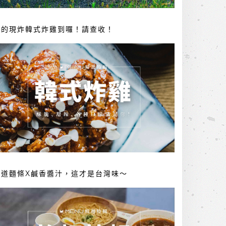
你的現炸韓式炸雞到囉！請查收！
勁道麵條X鹹香醬汁，這才是台灣味～