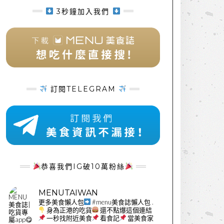
3秒鐘加入我們
訂閱TELEGRAM
恭喜我們IG破10萬粉絲
MENUTAIWAN
更多美食懶人包
#menu美食誌懶人包
.
身為正港的吃貨
還不點爆這個連結
一秒找附近美食
看食記
當美食家