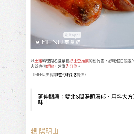
以
土雞
料理聞名且榮獲
必比登推薦
的松竹園，必吃假日限定
肉質也很
鮮嫩
，建議
先訂位
。
（MENU美食誌
吃貨球愛吃
提供）
延伸閱讀：
雙北6間湯頭濃郁、用料大
味！
想 陽明山