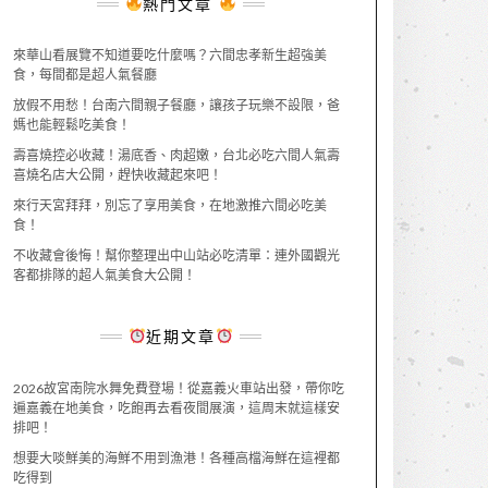
熱門文章
來華山看展覽不知道要吃什麼嗎？六間忠孝新生超強美
食，每間都是超人氣餐廳
放假不用愁！台南六間親子餐廳，讓孩子玩樂不設限，爸
媽也能輕鬆吃美食！
壽喜燒控必收藏！湯底香、肉超嫩，台北必吃六間人氣壽
喜燒名店大公開，趕快收藏起來吧！
來行天宮拜拜，別忘了享用美食，在地激推六間必吃美
食！
不收藏會後悔！幫你整理出中山站必吃清單：連外國觀光
客都排隊的超人氣美食大公開！
近期文章
2026故宮南院水舞免費登場！從嘉義火車站出發，帶你吃
遍嘉義在地美食，吃飽再去看夜間展演，這周末就這樣安
排吧！
想要大啖鮮美的海鮮不用到漁港！各種高檔海鮮在這裡都
吃得到