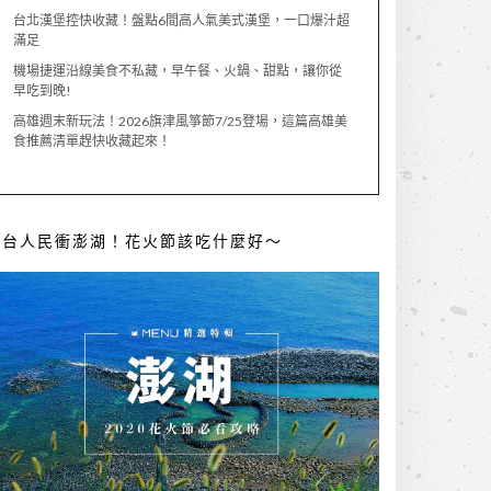
台北漢堡控快收藏！盤點6間高人氣美式漢堡，一口爆汁超
滿足
機場捷運沿線美食不私藏，早午餐、火鍋、甜點，讓你從
早吃到晚!
高雄週末新玩法！2026旗津風箏節7/25登場，這篇高雄美
食推薦清單趕快收藏起來！
全台人民衝澎湖！花火節該吃什麼好～