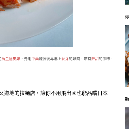
的
黃金脆皮雞
，先用
中藥
醃製後再淋上
麥芽
的雞肉，帶有
鮮甜
的滋味，
方又道地的拉麵店，讓你不用飛出國也能品嚐日本