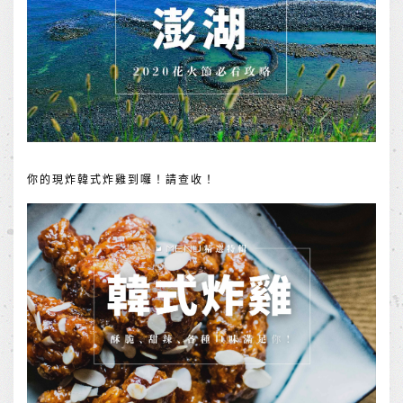
你的現炸韓式炸雞到囉！請查收！