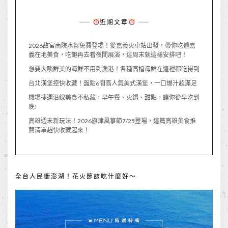
近期文章
2026故宮南院水舞免費登場！從嘉義火車站出發，帶你吃遍嘉
義在地美食，吃飽再去看夜間展演，這周末就這樣安排吧！
想要大啖鮮美的海鮮不用到漁港！各種高檔海鮮在這裡都吃得到
台北漢堡控快收藏！盤點6間高人氣美式漢堡，一口爆汁超滿足
機場捷運沿線美食不私藏，早午餐、火鍋、甜點，讓你從早吃到
晚!
高雄週末新玩法！2026旗津風箏節7/25登場，這篇高雄美食推
薦清單趕快收藏起來！
全台人民衝澎湖！花火節該吃什麼好～