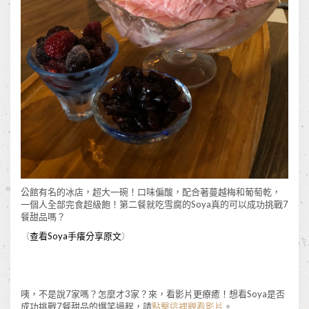
公館有名的冰店，超大一碗！口味偏酸，配合著蔓越梅和葡萄乾，
一個人全部完食超級飽！第二餐就吃雪腐的Soya真的可以成功挑戰7
餐甜品嗎？
（
查看Soya手癢分享原文
）
咦，不是說7家嗎？怎麼才3家？來，看影片更療癒！想看Soya是否
成功挑戰7餐甜品的爆笑過程，請
點擊這裡觀看影片
。