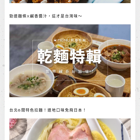
勁道麵條X鹹香醬汁，這才是台灣味～
台北8間特色拉麵！道地口味免飛日本！