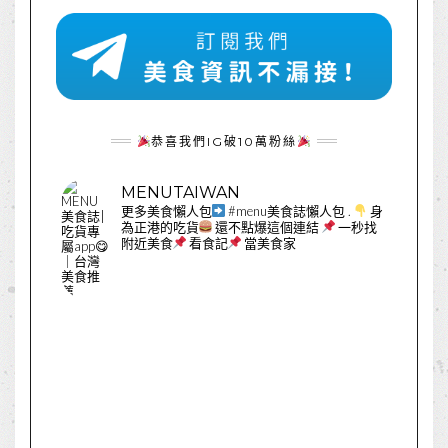
恭喜我們IG破10萬粉絲
MENUTAIWAN
更多美食懶人包
#menu美食誌懶人包
.
身
為正港的吃貨
還不點爆這個連結
一秒找
附近美食
看食記
當美食家