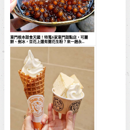
東門根本甜食天國！特蒐6家東門甜點店，可麗
餅、剉冰，豆花上還有撒花生粉？來一趟永...