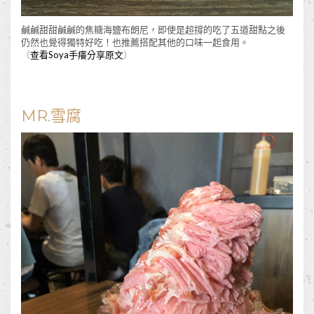
鹹鹹甜甜鹹鹹的焦糖海鹽布朗尼，即使是超撐的吃了五道甜點之後
仍然也覺得獨特好吃！也推薦搭配其他的口味一起食用。
（
查看Soya手癢分享原文
）
MR.雪腐