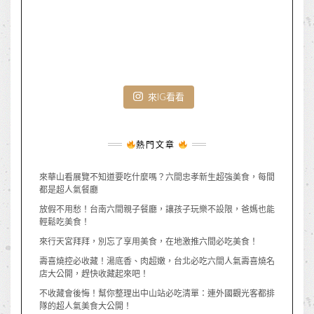
來IG看看
熱門文章
來華山看展覽不知道要吃什麼嗎？六間忠孝新生超強美食，每間
都是超人氣餐廳
放假不用愁！台南六間親子餐廳，讓孩子玩樂不設限，爸媽也能
輕鬆吃美食！
來行天宮拜拜，別忘了享用美食，在地激推六間必吃美食！
壽喜燒控必收藏！湯底香、肉超嫩，台北必吃六間人氣壽喜燒名
店大公開，趕快收藏起來吧！
不收藏會後悔！幫你整理出中山站必吃清單：連外國觀光客都排
隊的超人氣美食大公開！