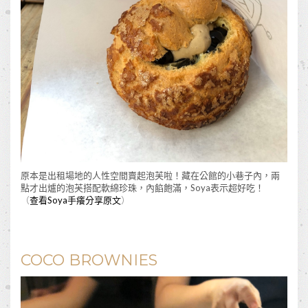
原本是出租場地的人性空間賣起泡芙啦！藏在公館的小巷子內，兩
點才出爐的泡芙搭配軟綿珍珠，內餡飽滿，Soya表示超好吃！
（
查看Soya手癢分享原文
）
COCO BROWNIES