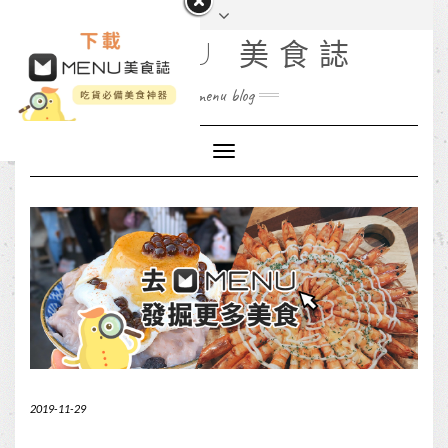
MENU 美食誌
menu blog
Toggle
Navigation
2019-11-29