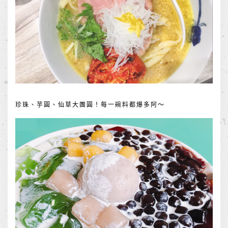
珍珠、芋圓、仙草大團圓！每一碗料都爆多阿～