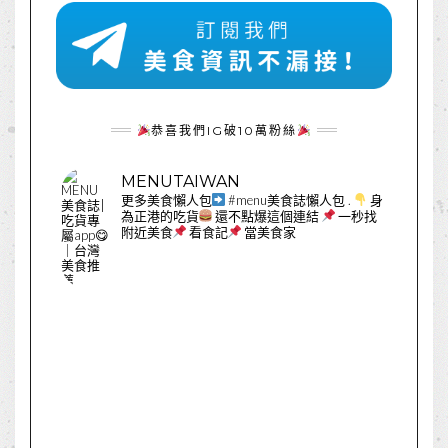
恭喜我們IG破10萬粉絲
MENUTAIWAN
更多美食懶人包
#menu美食誌懶人包
.
身
為正港的吃貨
還不點爆這個連結
一秒找
附近美食
看食記
當美食家