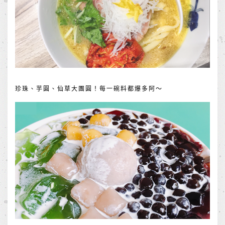
珍珠、芋圓、仙草大團圓！每一碗料都爆多阿～