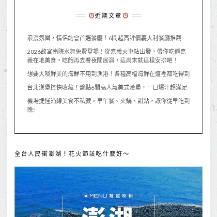
近期文章
浪漫氛圍，情侶約會首選餐廳！6間超高評價義大利餐廳推薦
2026故宮南院水舞免費登場！從嘉義火車站出發，帶你吃遍嘉
義在地美食，吃飽再去看夜間展演，這周末就這樣安排吧！
想要大啖鮮美的海鮮不用到漁港！各種高檔海鮮在這裡都吃得到
台北漢堡控快收藏！盤點6間高人氣美式漢堡，一口爆汁超滿足
機場捷運沿線美食不私藏，早午餐、火鍋、甜點，讓你從早吃到
晚!
全台人民衝澎湖！花火節該吃什麼好～