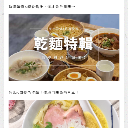
勁道麵條X鹹香醬汁，這才是台灣味～
台北8間特色拉麵！道地口味免飛日本！