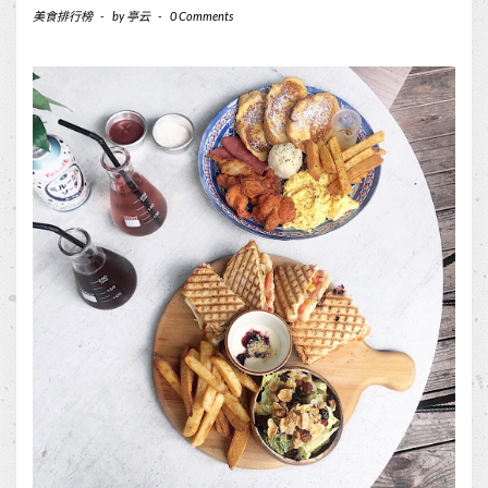
美食排行榜
-
by
亭云
-
0 Comments