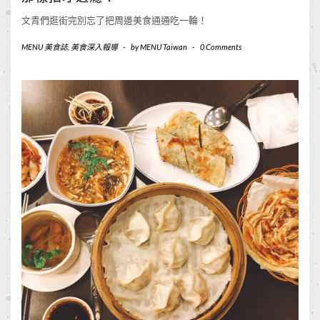
文青們逛街完別忘了把周邊美食通通吃一輪！
MENU 美食誌
,
美食深入報導
-
by
MENU Taiwan
-
0 Comments