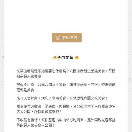
來IG看看
熱門文章
來華山看展覽不知道要吃什麼嗎？六間忠孝新生超強美食，每間
都是超人氣餐廳
放假不用愁！台南六間親子餐廳，讓孩子玩樂不設限，爸媽也能
輕鬆吃美食！
來行天宮拜拜，別忘了享用美食，在地激推六間必吃美食！
壽喜燒控必收藏！湯底香、肉超嫩，台北必吃六間人氣壽喜燒名
店大公開，趕快收藏起來吧！
不收藏會後悔！幫你整理出中山站必吃清單：連外國觀光客都排
隊的超人氣美食大公開！