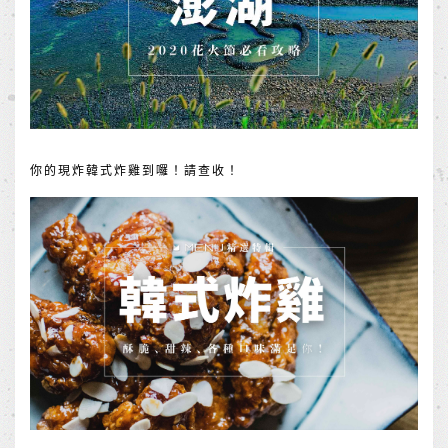
你的現炸韓式炸雞到囉！請查收！