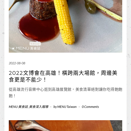
2022-08-08
2022文博會在高雄！橫跨兩大場館，周邊美
食更是不能少！
從高雄流行音樂中心逛到高雄展覽館，美食清單絕對讓你吃得飽飽
飽！
MENU 美食誌
,
美食深入報導
-
by
MENU Taiwan
-
0 Comments