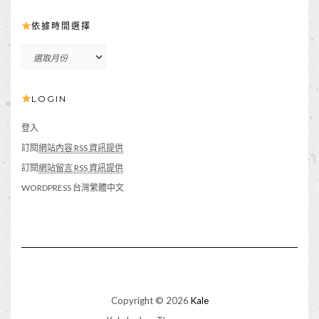
依據時間選擇
依
據
時
LOGIN
間
選
擇
登入
訂閱
網站內容 RSS 資訊提供
訂閱
網站留言 RSS 資訊提供
WORDPRESS 台灣繁體中文
Copyright © 2026
Kale