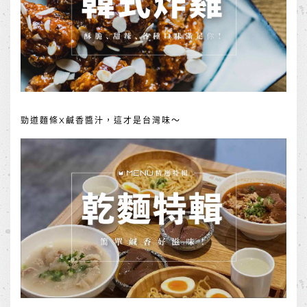
勁道麵條X鹹香醬汁，這才是台灣味～