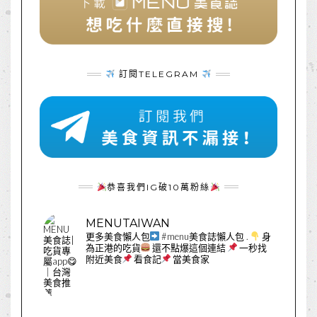
訂閱TELEGRAM
恭喜我們IG破10萬粉絲
MENUTAIWAN
更多美食懶人包
#menu美食誌懶人包
.
身
為正港的吃貨
還不點爆這個連結
一秒找
附近美食
看食記
當美食家