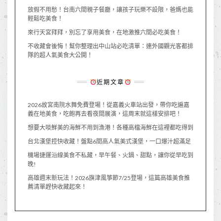
放假不用愁！台南六間親子餐廳，讓孩子玩樂不設限，爸媽也能
輕鬆吃美食！
來行天宮拜拜，別忘了享用美食，在地激推六間必吃美食！
不收藏會後悔！幫你整理出中山站必吃清單：連外國觀光客都排
隊的超人氣美食大公開！
近期文章
2026故宮南院水舞免費登場！從嘉義火車站出發，帶你吃遍嘉
義在地美食，吃飽再去看夜間展演，這周末就這樣安排吧！
想要大啖鮮美的海鮮不用到漁港！各種高檔海鮮在這裡都吃得到
台北漢堡控快收藏！盤點6間高人氣美式漢堡，一口爆汁超滿足
機場捷運沿線美食不私藏，早午餐、火鍋、甜點，讓你從早吃到
晚!
高雄週末新玩法！2026旗津風箏節7/25登場，這篇高雄美食推
薦清單趕快收藏起來！