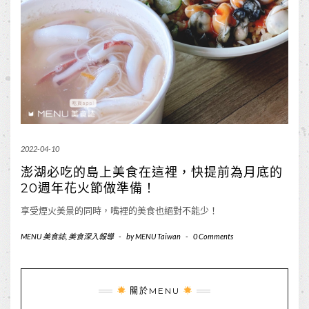
2022-04-10
澎湖必吃的島上美食在這裡，快提前為月底的
20週年花火節做準備！
享受煙火美景的同時，嘴裡的美食也絕對不能少！
MENU 美食誌
,
美食深入報導
-
by
MENU Taiwan
-
0 Comments
關於MENU