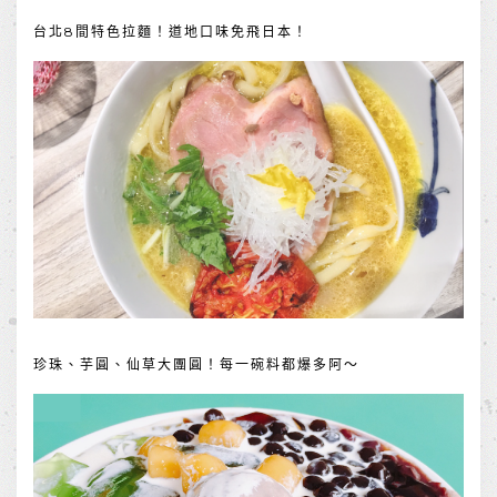
台北8間特色拉麵！道地口味免飛日本！
珍珠、芋圓、仙草大團圓！每一碗料都爆多阿～