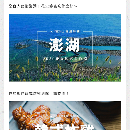
全台人民衝澎湖！花火節該吃什麼好～
你的現炸韓式炸雞到囉！請查收！