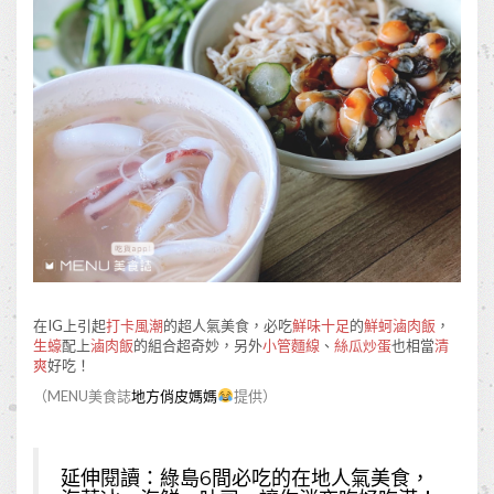
在IG上引起
打卡風潮
的超人氣美食，必吃
鮮味十足
的
鮮蚵滷肉飯
，
生蠔
配上
滷肉飯
的組合超奇妙，另外
小管麵線
、
絲瓜炒蛋
也相當
清
爽
好吃！
（MENU美食誌
地方俏皮媽媽
提供）
延伸閱讀：
綠島6間必吃的在地人氣美食，