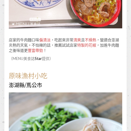
店家的牛肉麵口味
偏清淡
，吃起來非常
清爽
且
不燥熱
，蠻適合澎湖
炎熱的天氣。不怕辣的話，推薦試試店家
特製的花椒
，加進牛肉麵
之後味道更
豐富帶勁
！
（MENU美食誌
Star
提供）
原味漁村小吃
澎湖縣/馬公市