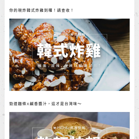
你的現炸韓式炸雞到囉！請查收！
勁道麵條X鹹香醬汁，這才是台灣味～