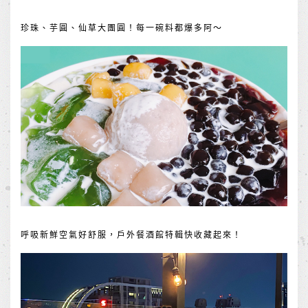
珍珠、芋圓、仙草大團圓！每一碗料都爆多阿～
呼吸新鮮空氣好舒服，戶外餐酒館特輯快收藏起來！