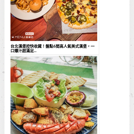
台北漢堡控快收藏！盤點6間高人氣美式漢堡，一
口爆汁超滿足...