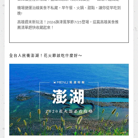
機場捷運沿線美食不私藏，早午餐、火鍋、甜點，讓你從早吃到
晚!
高雄週末新玩法！2026旗津風箏節7/25登場，這篇高雄美食推
薦清單趕快收藏起來！
全台人民衝澎湖！花火節該吃什麼好～