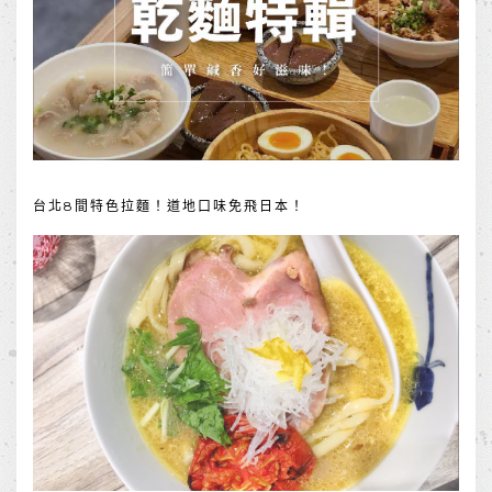
台北8間特色拉麵！道地口味免飛日本！