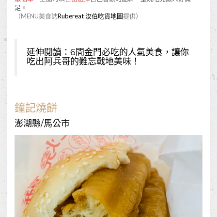
足。
（MENU美食誌
Rubereat 汝伯吃貨地圖
提供）
延伸閱讀：
6間金門必吃的人氣美食，讓你
吃出阿兵哥的難忘戰地美味！
鐘記燒餅
澎湖縣/馬公市