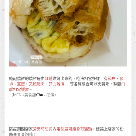
鐘記燒餅的燒餅是由
缸爐
烘烤出來的，吃法相當多樣，有
鮪魚
、
豬
排
、
蔥蛋
、
叉燒豬肉
、
菲力雞排……
等各種組合可以夾著吃，整體
口
感相當豐富
。
（MENU美食誌
Chu ~
提供）
防疫期間店家
營業時間與內用制度可能會有變動
，建議上店家的粉
絲專頁查詢哦！