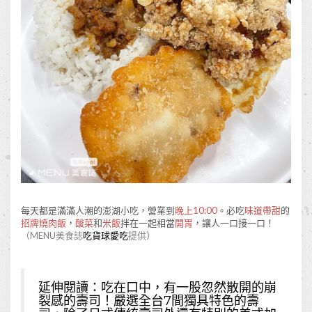
每天都是滿滿人潮的澎湖小吃，營業到
晚上10:00
。必吃
味道帶甜
的
招牌燒肉飯
，
酸菜
和
米飯
拌在一起相當
開胃
，讓人一口接一口！
（MENU美食誌
吃貨球愛吃
提供）
延伸閱讀：
吃在口中，有一股忽然散開的崩
裂感的壽司！嚴選全台7間獨具特色的壽