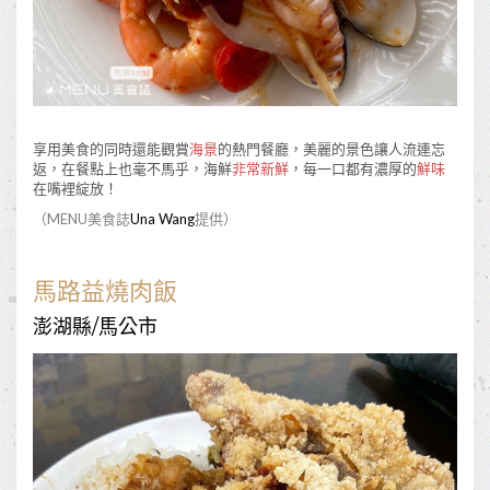
享用美食的同時還能觀賞
海景
的熱門餐廳，美麗的景色讓人流連忘
返，在餐點上也毫不馬乎，海鮮
非常新鮮
，每一口都有濃厚的
鮮味
在嘴裡綻放！
（MENU美食誌
Una Wang
提供）
馬路益燒肉飯
澎湖縣/馬公市