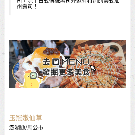
司，除了日式傳統壽司外還有特別的美式加
州壽司！
玉冠嫩仙草
澎湖縣/馬公市