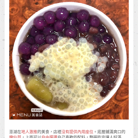
澎湖在
地人激推
的美食，店裡
沒有提供內用座位
。底層鋪滿爽口的
嫩仙草
，上面可以
自由選擇
自己喜歡的配料，整碗吃完讓人好滿