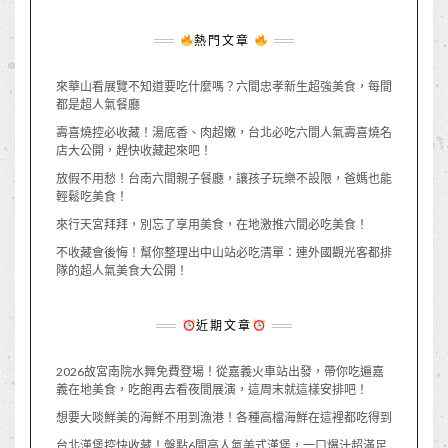
熱門文章
來華山看展覽不知道要吃什麼嗎？六間忠孝新生超強美食，每間
都是超人氣餐廳
壽喜燒控必收藏！湯底香、肉超嫩，台北必吃六間人氣壽喜燒名
店大公開，趕快收藏起來吧！
放假不用愁！台南六間親子餐廳，讓孩子玩樂不設限，爸媽也能
輕鬆吃美食！
來行天宮拜拜，別忘了享用美食，在地激推六間必吃美食！
不收藏會後悔！幫你整理出中山站必吃清單：連外國觀光客都排
隊的超人氣美食大公開！
近期文章
2026故宮南院水舞免費登場！從嘉義火車站出發，帶你吃遍嘉
義在地美食，吃飽再去看夜間展演，這周末就這樣安排吧！
想要大啖鮮美的海鮮不用到漁港！各種高檔海鮮在這裡都吃得到
台北漢堡控快收藏！盤點6間高人氣美式漢堡，一口爆汁超滿足