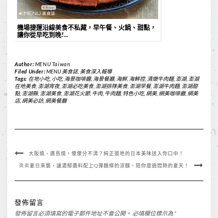
機場捷運沿線美食不私藏，早午餐、火鍋、甜點，
讓你從早吃到晚!...
Author:
MENU Taiwan
Filed Under:
MENU 美食誌
,
美食深入報導
Tags:
在地小吃
,
小吃
,
海景咖啡廳
,
海景餐廳
,
海鮮
,
海鮮控
,
清燉牛肉麵
,
澎湖
,
澎湖
在地美食
,
澎湖宵夜
,
澎湖必吃美食
,
澎湖排隊美食
,
澎湖早餐
,
澎湖牛肉麵
,
澎湖甜
點
,
澎湖縣
,
澎湖美食
,
澎湖花火節
,
牛肉
,
牛肉麵
,
特色小吃
,
網美
,
網美咖啡廳
,
網美
店
,
網美必訪
,
網美餐廳
大阪燒、廣島燒，傻傻分不清？純正道地的日本美味送入你口中！
炎炎夏日來襲，讓濃郁醬料配上Q彈麵條的涼麵，陪你度過悶熱的夏天！
發佈留言
發佈留言必須填寫的電子郵件地址不會公開。
必填欄位標示為
*