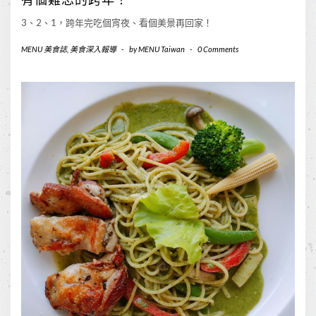
有個難忘的跨年！
3、2、1，跨年完吃個宵夜、看個美景再回家！
MENU 美食誌
,
美食深入報導
-
by
MENU Taiwan
-
0 Comments