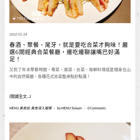
2022-01-24
春酒、聚餐、尾牙，就是要吃合菜才夠味！嚴
選6間經典合菜餐廳，邊吃邊聊讓嘴巴好滿
足！
又到了年末聚餐時間，粵菜、湘菜、台菜、海鮮料理或是隱身在山
中的自然餐廳，各種花式合菜整桌點好點滿！
(閱讀全文…)
MENU 美食誌
,
美食深入報導
-
by
MENU Taiwan
-
0 Comments