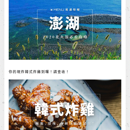
你的現炸韓式炸雞到囉！請查收！