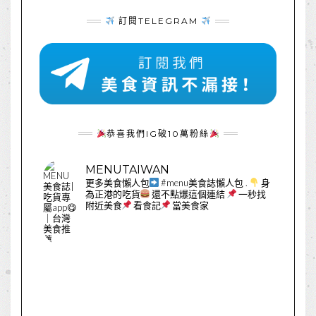
訂閱TELEGRAM
恭喜我們IG破10萬粉絲
MENUTAIWAN
更多美食懶人包
#menu美食誌懶人包
.
身
為正港的吃貨
還不點爆這個連結
一秒找
附近美食
看食記
當美食家