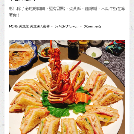
彰化除了必吃的肉圓，還有甜點、蛋黃酥、麵線糊、木瓜牛奶在等
著你！
MENU 美食誌
,
美食深入報導
-
by
MENU Taiwan
-
0 Comments