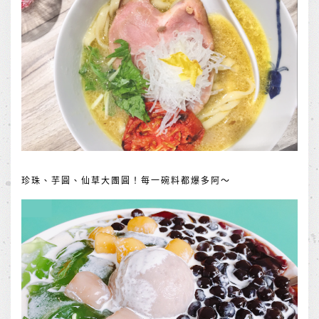
珍珠、芋圓、仙草大團圓！每一碗料都爆多阿～