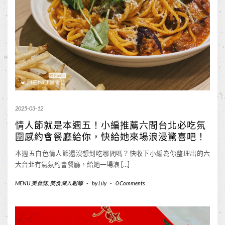
2025-03-12
情人節就是本週五！小編推薦六間台北必吃氛
圍感約會餐廳給你，快給她來場浪漫驚喜吧！
本週五白色情人節還沒想到吃哪間嗎？快收下小編為你整理出的六
大台北有氣氛約會餐廳，給她一場浪 […]
MENU 美食誌
,
美食深入報導
-
by
Lily
-
0 Comments