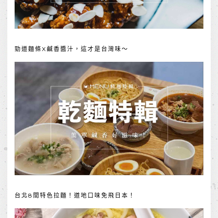
勁道麵條X鹹香醬汁，這才是台灣味～
台北8間特色拉麵！道地口味免飛日本！