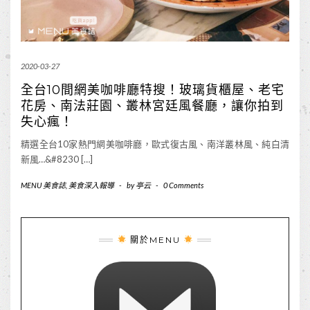
2020-03-27
全台10間網美咖啡廳特搜！玻璃貨櫃屋、老宅
花房、南法莊園、叢林宮廷風餐廳，讓你拍到
失心瘋！
精選全台10家熱門網美咖啡廳，歐式復古風、南洋叢林風、純白清
新風…&#8230 […]
MENU 美食誌
,
美食深入報導
-
by
亭云
-
0 Comments
關於MENU