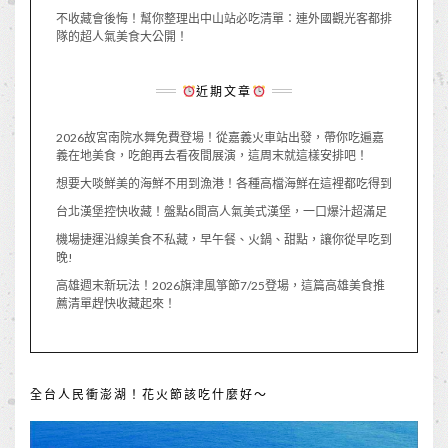
不收藏會後悔！幫你整理出中山站必吃清單：連外國觀光客都排
隊的超人氣美食大公開！
近期文章
2026故宮南院水舞免費登場！從嘉義火車站出發，帶你吃遍嘉
義在地美食，吃飽再去看夜間展演，這周末就這樣安排吧！
想要大啖鮮美的海鮮不用到漁港！各種高檔海鮮在這裡都吃得到
台北漢堡控快收藏！盤點6間高人氣美式漢堡，一口爆汁超滿足
機場捷運沿線美食不私藏，早午餐、火鍋、甜點，讓你從早吃到
晚!
高雄週末新玩法！2026旗津風箏節7/25登場，這篇高雄美食推
薦清單趕快收藏起來！
全台人民衝澎湖！花火節該吃什麼好～