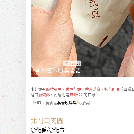
小判燒有
脆粒紅豆
、
香醇芋頭
、
香濃芝麻
、
抹茶紅豆
等四種
層
口感微酥
、內層則是
麻糬QQ
的口感。
（MENU美食誌
美食吃胖胖
提供）
北門口肉圓
彰化縣/彰化市