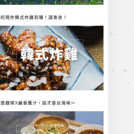
你的現炸韓式炸雞到囉！請查收！
勁道麵條X鹹香醬汁，這才是台灣味～