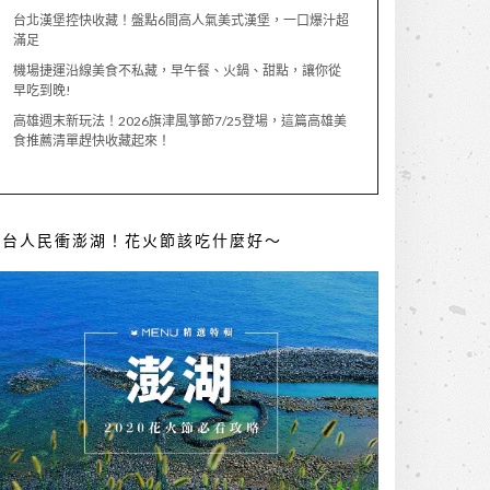
台北漢堡控快收藏！盤點6間高人氣美式漢堡，一口爆汁超
滿足
機場捷運沿線美食不私藏，早午餐、火鍋、甜點，讓你從
早吃到晚!
高雄週末新玩法！2026旗津風箏節7/25登場，這篇高雄美
食推薦清單趕快收藏起來！
全台人民衝澎湖！花火節該吃什麼好～