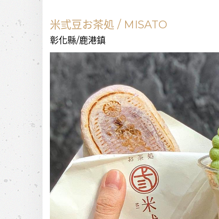
米弎豆お茶処 / MISATO
彰化縣/鹿港鎮