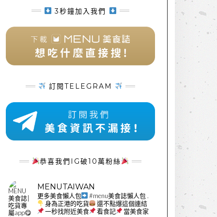
3秒鐘加入我們
訂閱TELEGRAM
恭喜我們IG破10萬粉絲
MENUTAIWAN
更多美食懶人包
#menu美食誌懶人包
.
身為正港的吃貨
還不點爆這個連結
一秒找附近美食
看食記
當美食家