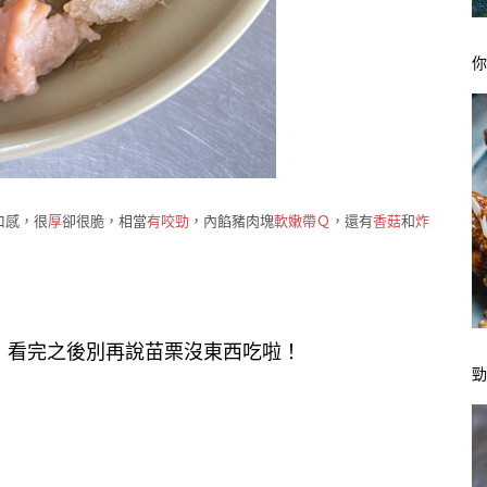
口感，很
厚
卻很脆，相當
有咬勁
，內餡豬肉塊
軟嫩帶Ｑ
，還有
香菇
和
炸
啦！看完之後別再說苗栗沒東西吃啦！