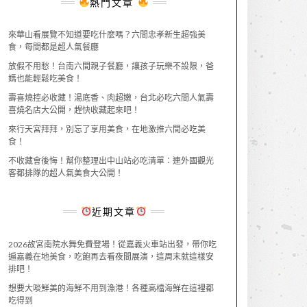
熱門文章
來華山看展覽不知道要吃什麼嗎？六間忠孝新生超強美
食，每間都是超人氣餐廳
放假不用愁！台南六間親子餐廳，讓孩子玩樂不設限，爸
媽也能輕鬆吃美食！
壽喜燒控必收藏！湯底香、肉超嫩，台北必吃六間人氣壽
喜燒名店大公開，趕快收藏起來吧！
來行天宮拜拜，別忘了享用美食，在地激推六間必吃美
食！
不收藏會後悔！幫你整理出中山站必吃清單：連外國觀光
客都排隊的超人氣美食大公開！
近期文章
2026故宮南院水舞免費登場！從嘉義火車站出發，帶你吃
遍嘉義在地美食，吃飽再去看夜間展演，這周末就這樣安
排吧！
想要大啖鮮美的海鮮不用到漁港！各種高檔海鮮在這裡都
吃得到