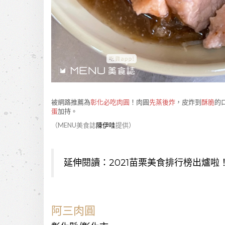
被網路推薦為
彰化必吃肉圓
！肉圓
先蒸後炸
，皮炸到
酥脆
的
蛋
加持。
（MENU美食誌
陳伊哇
提供）
延伸閱讀：
2021苗栗美食排行榜出爐
阿三肉圓