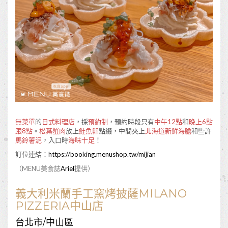
無菜單
的
日式料理店
，採
預約制
，預約時段只有
中午12點
和
晚上6點
跟8點
。
松葉蟹肉
放上
鮭魚卵
點綴，中間夾上
北海道新鮮海膽
和些許
馬鈴薯泥
，入口時
海味十足
！
訂位連結：
https://booking.menushop.tw/mijian
（MENU美食誌
Ariel
提供）
義大利米蘭手工窯烤披薩MILANO
PIZZERIA中山店
台北市/中山區