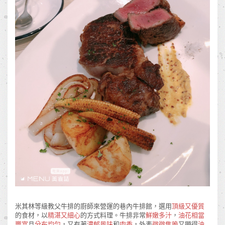
米其林等級教父牛排的廚師來營運的巷內牛排館，選用
頂級又優質
的食材，以
精湛又細心
的方式料理。牛排非常
鮮嫩多汁
，
油花相當
豐富
且
分布均勻
，又有著
濃郁風味
和
肉香
，外表
微微焦脆
又顯得
油