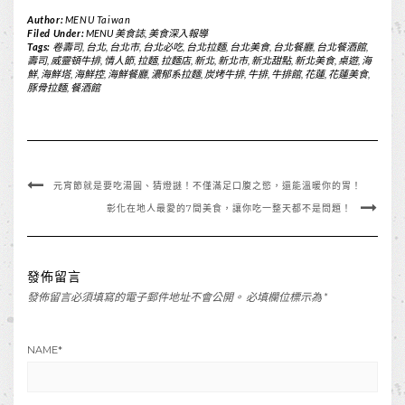
Author:
MENU Taiwan
Filed Under:
MENU 美食誌
,
美食深入報導
Tags:
卷壽司
,
台北
,
台北市
,
台北必吃
,
台北拉麵
,
台北美食
,
台北餐廳
,
台北餐酒館
,
壽司
,
威靈頓牛排
,
情人節
,
拉麵
,
拉麵店
,
新北
,
新北市
,
新北甜點
,
新北美食
,
桌遊
,
海
鮮
,
海鮮塔
,
海鮮控
,
海鮮餐廳
,
濃郁系拉麵
,
炭烤牛排
,
牛排
,
牛排館
,
花蓮
,
花蓮美食
,
豚骨拉麵
,
餐酒館
元宵節就是要吃湯圓、猜燈謎！不僅滿足口腹之慾，還能溫暖你的胃！
彰化在地人最愛的7間美食，讓你吃一整天都不是問題！
發佈留言
發佈留言必須填寫的電子郵件地址不會公開。
必填欄位標示為
*
NAME
*