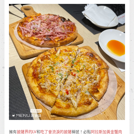
擁有
披薩界的LV
和
吃了會流淚的披薩
稱號！必點
阿拉斯加黃金蟹肉