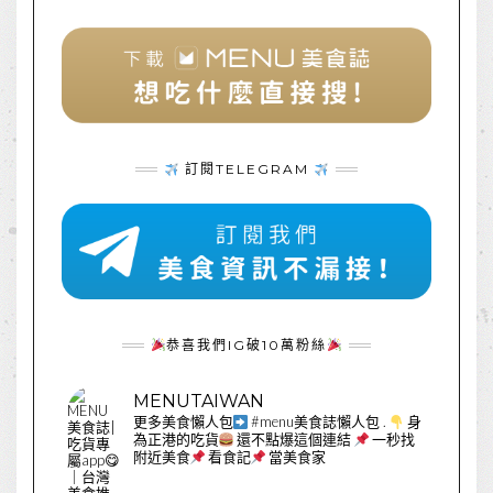
訂閱TELEGRAM
恭喜我們IG破10萬粉絲
MENUTAIWAN
更多美食懶人包
#menu美食誌懶人包
.
身
為正港的吃貨
還不點爆這個連結
一秒找
附近美食
看食記
當美食家