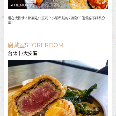
還在懊惱情人節要吃什麼嗎？小編私藏的9間高CP值餐廳不藏私分
享！
廚藏室STOREROOM
台北市/大安區