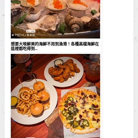
想要大啖鮮美的海鮮不用到漁港！各種高檔海鮮在
這裡都吃得到...