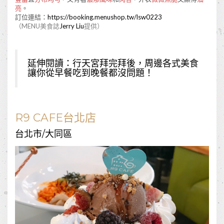
亮
。
訂位連結：
https://booking.menushop.tw/lsw0223
（MENU美食誌
Jerry Liu
提供）
延伸閱讀：
行天宮拜完拜後，周邊各式美食
讓你從早餐吃到晚餐都沒問題！
R9 CAFE台北店
台北市/大同區