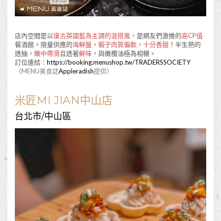
店內空間是以
復古英國藍為主調的混搭風
，是網友們激推的
高CP值
餐酒館。限量供應的
海鮮盤
，
蝦子肉質偏軟
，
十分香甜
！半生熟的
透抽，
嫩中帶滑
且透著
鮮味
，與橄欖油極為相櫬。
訂位連結：
https://booking.menushop.tw/TRADERSSOCIETY
（MENU美食誌
Appleradish
提供）
米匠MI JIAN中山店
台北市/中山區