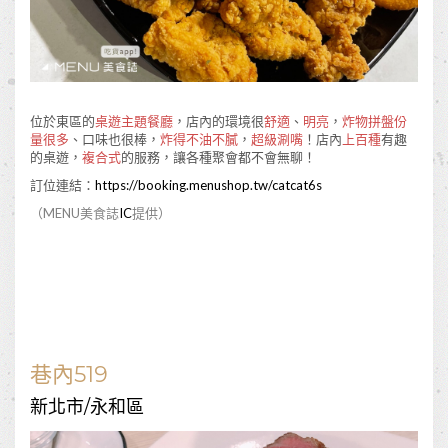
位於東區的
桌遊主題餐廳
，店內的環境很
舒適
、
明亮
，
炸物拼盤份
量很多
、口味也很棒，
炸得不油不膩
，
超級涮嘴
！店內
上百種
有趣
的桌遊，
複合式
的服務，讓各種聚會都不會無聊！
訂位連結：
https://booking.menushop.tw/catcat6s
（MENU美食誌
IC
提供）
巷內519
新北市/永和區