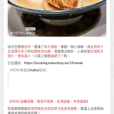
店內空間很
迷你
，擺滿了
各式酒瓶
，像極一個小酒館。貢丸
肉味十
足
且
彈牙多汁
的
招牌豚骨拉麵
，湯頭濃淡剛好，上桌前會
炙燒
的
叉
燒片
，
香氣逼人
，口感上稍微
偏硬
了一點。
訂位連結：
https://booking.menushop.tw/23ramen
（MENU美食誌
huihui
提供）
【MENU溫馨提醒：喝酒不開車。飲酒過量，有害健康】
防疫期間餐廳
營業時間及內用制度可能會有變動
，建議上店家粉絲
專頁查詢即時資訊哦！