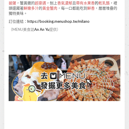
披薩
，蟹黃撒的
超豪邁
，刨上
香氣濃郁
且
帶有水果香
的
乾乳酪
，裡
頭還藏著
鮮嫩多汁
的
黃金蟹肉
，每一口都能吃到
鮮香
，層層堆疊的
獨特美味。
訂位連結：
https://booking.menushop.tw/milano
（MENU美食誌
An An Yu
提供）