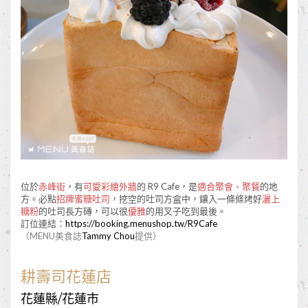
位於
赤峰街
，有
可愛彩繪外牆
的 R9 Cafe，是
適合聚會、聚餐
的地
方。必點
招牌蜜糖吐司
，挖空的吐司方盒中，鑲入一條條烤好
灑上
糖粉
的吐司長方磚，可以很
優雅
的用叉子吃到最後。
訂位連結：
https://booking.menushop.tw/R9Cafe
（MENU美食誌
Tammy Chou
提供）
耕壽司花蓮店
花蓮縣/花蓮市