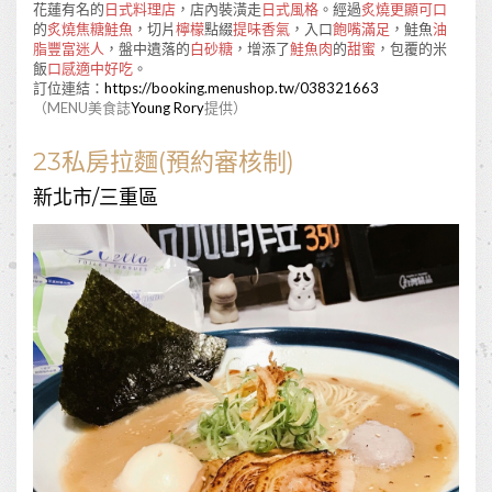
花蓮有名的
日式料理店
，店內裝潢走
日式風格
。經過
炙燒更顯可口
的
炙燒焦糖鮭魚
，切片
檸檬
點綴
提味香氣
，入口
飽嘴滿足
，鮭魚
油
脂豐富迷人
，盤中遺落的
白砂糖
，增添了
鮭魚肉
的
甜蜜
，包覆的米
飯
口感適中好吃
。
訂位連結：
https://booking.menushop.tw/038321663
（MENU美食誌
Young Rory
提供）
23私房拉麵(預約審核制)
新北市/三重區