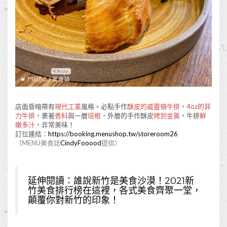
店面昏暗帶有
現代工業
風格。必點手作
酥皮的威靈頓牛排
，
4oz的菲
力牛排
，裹著
香料
與一層
培根
，外層的手作酥皮
烤到金黃
，牛排
鮮
嫩多汁
，非常美味！
訂位連結：
https://booking.menushop.tw/storeroom26
（MENU美食誌
CindyFooood
提供）
延伸閱讀：
誰說新竹是美食沙漠！2021新
竹美食排行榜在這裡，各式美食齊聚一堂，
顛覆你對新竹的印象！