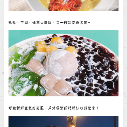
珍珠、芋圓、仙草大團圓！每一碗料都爆多阿～
呼吸新鮮空氣好舒服，戶外餐酒館特輯快收藏起來！