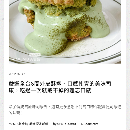
2022-07-17
嚴選全台6間外皮酥嫩、口感扎實的美味司
康，吃過一次就戒不掉的難忘口感！
除了傳統的原味司康外，還有更多意想不到的口味保證滿足司康控
的味蕾！
MENU 美食誌
,
美食深入報導
-
by
MENU Taiwan
-
0 Comments