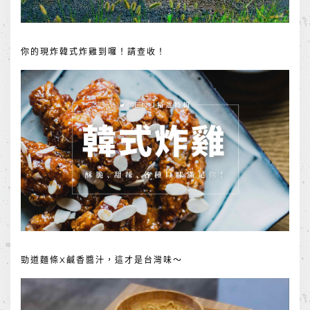
你的現炸韓式炸雞到囉！請查收！
勁道麵條X鹹香醬汁，這才是台灣味～