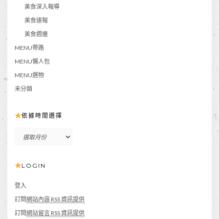
美食深入報導
美食速報
美食週邊
MENU帶路
MENU懶人包
MENU選物
未分類
依據時間選擇
依
據
時
LOGIN
間
選
擇
登入
訂閱
網站內容 RSS 資訊提供
訂閱
網站留言 RSS 資訊提供