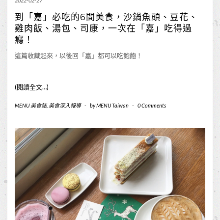
2022-02-27
到「嘉」必吃的6間美食，沙鍋魚頭、豆花、
雞肉飯、湯包、司康，一次在「嘉」吃得過
癮！
這篇收藏起來，以後回「嘉」都可以吃飽飽！
(閱讀全文…)
MENU 美食誌
,
美食深入報導
-
by
MENU Taiwan
-
0 Comments