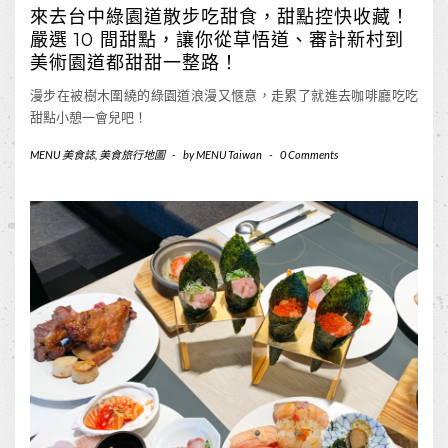
來去台中綠園道散步吃甜食，甜點控快收藏！
嚴選 10 間甜點，讓你從草悟道、審計新村到
美術園道都甜甜一整路！
漫步在被樹木圍繞的綠園道浪漫又愜意，走累了就進去咖啡廳吃吃
甜點小憩一會兒吧！
MENU 美食誌
,
美食旅行地圖
-
by
MENU Taiwan
-
0 Comments