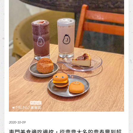
2020-10-09
東門美食邊吃邊挖，從鼎鼎大名的鼎泰豐到超