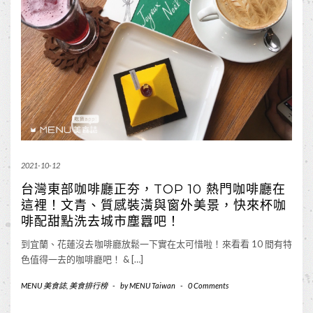
2021-10-12
台灣東部咖啡廳正夯，TOP 10 熱門咖啡廳在
這裡！文青、質感裝潢與窗外美景，快來杯咖
啡配甜點洗去城市塵囂吧！
到宜蘭、花蓮沒去咖啡廳放鬆一下實在太可惜啦！來看看 10 間有特
色值得一去的咖啡廳吧！ & […]
MENU 美食誌
,
美食排行榜
-
by
MENU Taiwan
-
0 Comments