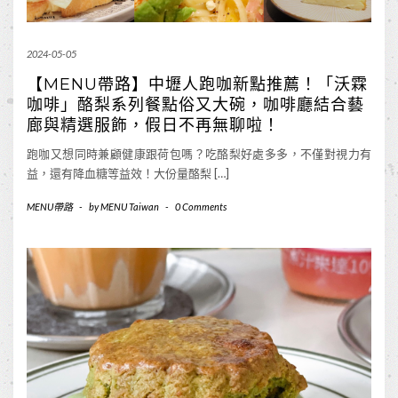
2024-05-05
【MENU帶路】中壢人跑咖新點推薦！「沃霖
咖啡」酪梨系列餐點俗又大碗，咖啡廳結合藝
廊與精選服飾，假日不再無聊啦！
跑咖又想同時兼顧健康跟荷包嗎？吃酪梨好處多多，不僅對視力有
益，還有降血糖等益效！大份量酪梨 […]
MENU帶路
-
by
MENU Taiwan
-
0 Comments