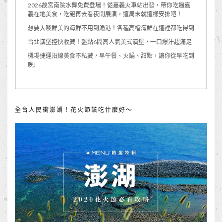
2026故宮南院水舞免費登場！從嘉義火車站出發，帶你吃遍嘉
義在地美食，吃飽再去看夜間展演，這周末就這樣安排吧！
想要大啖鮮美的海鮮不用到漁港！各種高檔海鮮在這裡都吃得到
台北漢堡控快收藏！盤點6間高人氣美式漢堡，一口爆汁超滿足
機場捷運沿線美食不私藏，早午餐、火鍋、甜點，讓你從早吃到
晚!
全台人民衝澎湖！花火節該吃什麼好～