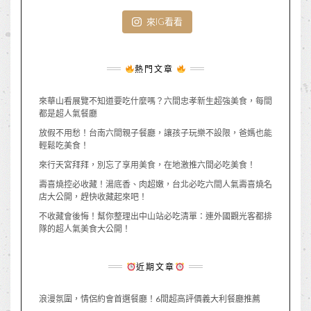
來IG看看
熱門文章
來華山看展覽不知道要吃什麼嗎？六間忠孝新生超強美食，每間
都是超人氣餐廳
放假不用愁！台南六間親子餐廳，讓孩子玩樂不設限，爸媽也能
輕鬆吃美食！
來行天宮拜拜，別忘了享用美食，在地激推六間必吃美食！
壽喜燒控必收藏！湯底香、肉超嫩，台北必吃六間人氣壽喜燒名
店大公開，趕快收藏起來吧！
不收藏會後悔！幫你整理出中山站必吃清單：連外國觀光客都排
隊的超人氣美食大公開！
近期文章
浪漫氛圍，情侶約會首選餐廳！6間超高評價義大利餐廳推薦