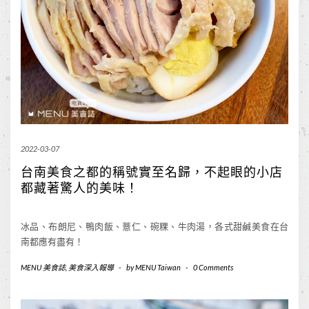
2022-03-07
台南美食之都的稱號實至名歸，不起眼的小店
都藏著驚人的美味！
冰品、布朗尼、鴨肉飯、薏仁、碗粿、牛肉湯，各式甜鹹美食在台
南都應有盡有！
MENU 美食誌
,
美食深入報導
-
by
MENU Taiwan
-
0 Comments