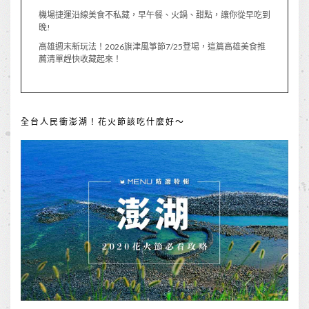
機場捷運沿線美食不私藏，早午餐、火鍋、甜點，讓你從早吃到
晚!
高雄週末新玩法！2026旗津風箏節7/25登場，這篇高雄美食推
薦清單趕快收藏起來！
全台人民衝澎湖！花火節該吃什麼好～