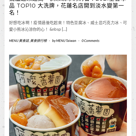
品 TOP10 大洗牌，花蓮名店開到淡水變第一
名！
好想吃冰啊！疫情過後吃起來！特色豆腐冰、威士忌巧克力冰、可
愛小熊冰沁涼你的心！ &nbsp […]
MENU 美食誌
,
美食排行榜
-
by
MENU Taiwan
-
0 Comments