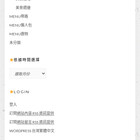
美食週邊
MENU帶路
MENU懶人包
MENU選物
未分類
依據時間選擇
依
據
時
LOGIN
間
選
擇
登入
訂閱
網站內容 RSS 資訊提供
訂閱
網站留言 RSS 資訊提供
WORDPRESS 台灣繁體中文