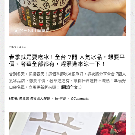
2021-04-06
春季就是要吃冰！全台 7間 人氣冰品，想要平
價、奢華全部都有，趕緊進來涼一下！
告別冬天，迎接春天！這個季節吃冰很剛好，這次將分享全台 7間人
氣冰品店，想要平價、奢華通通有，讓你任君選擇不喊熱！準備好
口袋名單，立馬更新起來囉！
(閱讀全文…)
MENU 美食誌
,
美食深入報導
-
by
亭云
-
0 Comments