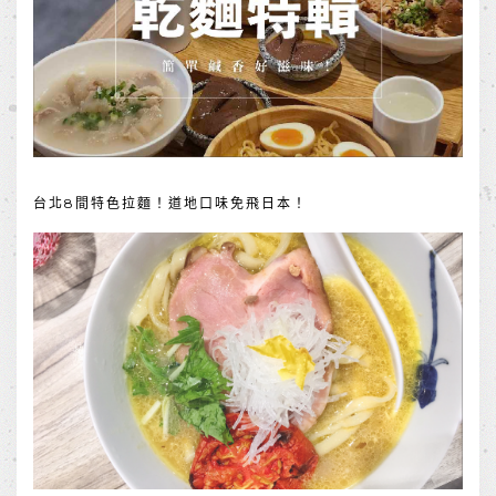
台北8間特色拉麵！道地口味免飛日本！