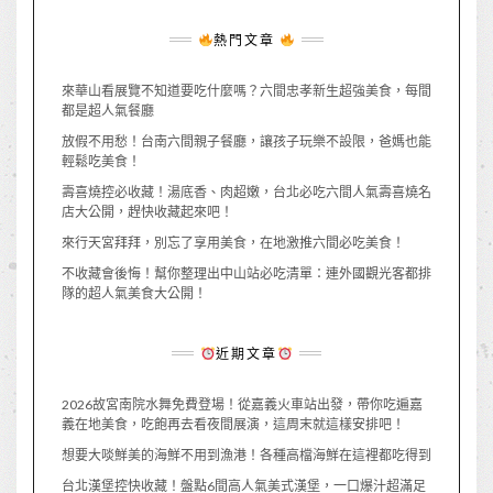
熱門文章
來華山看展覽不知道要吃什麼嗎？六間忠孝新生超強美食，每間
都是超人氣餐廳
放假不用愁！台南六間親子餐廳，讓孩子玩樂不設限，爸媽也能
輕鬆吃美食！
壽喜燒控必收藏！湯底香、肉超嫩，台北必吃六間人氣壽喜燒名
店大公開，趕快收藏起來吧！
來行天宮拜拜，別忘了享用美食，在地激推六間必吃美食！
不收藏會後悔！幫你整理出中山站必吃清單：連外國觀光客都排
隊的超人氣美食大公開！
近期文章
2026故宮南院水舞免費登場！從嘉義火車站出發，帶你吃遍嘉
義在地美食，吃飽再去看夜間展演，這周末就這樣安排吧！
想要大啖鮮美的海鮮不用到漁港！各種高檔海鮮在這裡都吃得到
台北漢堡控快收藏！盤點6間高人氣美式漢堡，一口爆汁超滿足