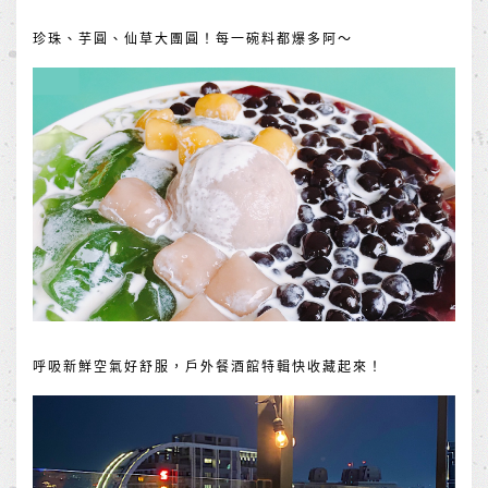
珍珠、芋圓、仙草大團圓！每一碗料都爆多阿～
呼吸新鮮空氣好舒服，戶外餐酒館特輯快收藏起來！