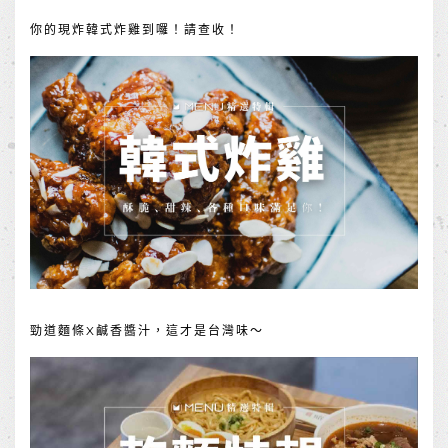
你的現炸韓式炸雞到囉！請查收！
勁道麵條X鹹香醬汁，這才是台灣味～