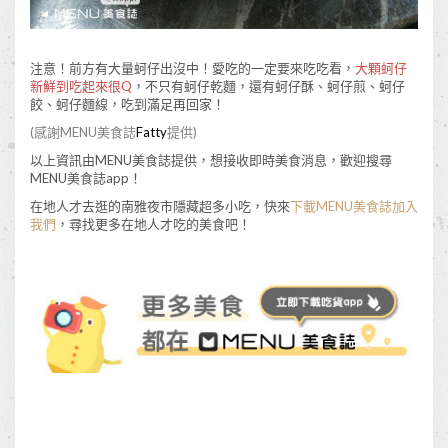
注意！前方有大量蚵仔出沒中！愛吃的一定要來吃吃看，
大顆蚵仔
新鮮到吃起來很Q
，不只有蚵仔乾麵，還有蚵仔酥、蚵仔煎、蚵仔
餃、蚵仔麵線，吃到滿足再回家！
(感謝MENU美食誌
Fatty
提供)
以上資訊由MENU美食誌提供，想接收即時美食消息，歡迎搜尋
MENU美食誌app！
在地人才去逛的南雅夜市隱藏超多小吃，快來
下載MENU美食誌加入
我們
，尋找更多在地人才吃的美食吧！