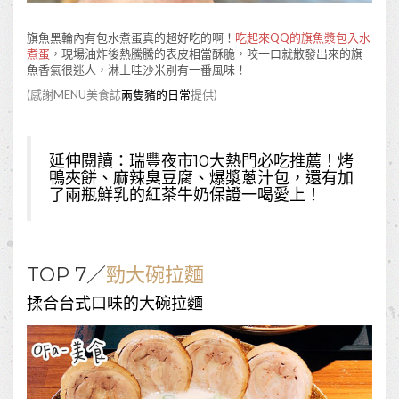
旗魚黑輪內有包水煮蛋真的超好吃的啊！
吃起來QQ的旗魚漿包入水
煮蛋
，現場油炸後熱騰騰的表皮相當酥脆，咬一口就散發出來的旗
魚香氣很迷人，淋上哇沙米別有一番風味！
(感謝MENU美食誌
兩隻豬的日常
提供)
延伸閱讀：
瑞豐夜市10大熱門必吃推薦！烤
鴨夾餅、麻辣臭豆腐、爆漿蔥汁包，還有加
了兩瓶鮮乳的紅茶牛奶保證一喝愛上！
TOP 7／
勁大碗拉麵
揉合台式口味的大碗拉麵