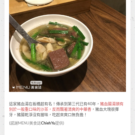
這家豬血湯在板橋超有名！傳承到第三代已有40年，
豬血腸湯頭有
別於一般重口味的沙茶，反而飄著清爽的中藥香
，豬血大塊很彈
牙，豬腸乾淨沒有腥味，吃起來爽口無負擔！
(感謝MENU美食誌
ChiehYu
提供)