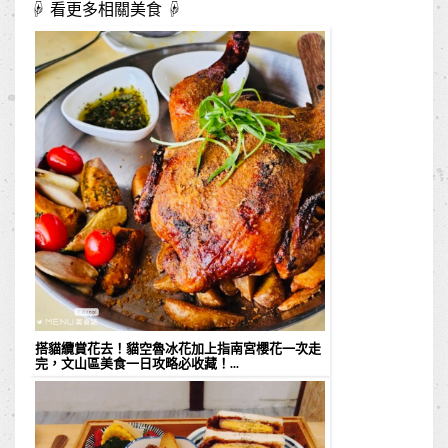
☟ 看更多相關美食 ☟
搭貓纜賞花去！貓空魯冰花加上指南宮櫻花一次走
完，文山區美食一日攻略必收藏！...