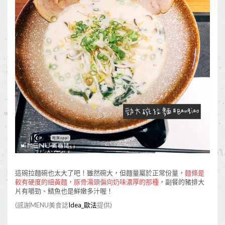
這碗拉麵碗也太大了吧！雖然碗大，但麵量屬於正常份量，
麵條是
較有硬度的細黃麵，豚骨湯頭偏向奶味濃厚的那種
，副餐的豬排大
片有嚼勁、鯖魚也是鮮嫩多汁喔！
(感謝MENU美食誌
Idea_歐法
提供)