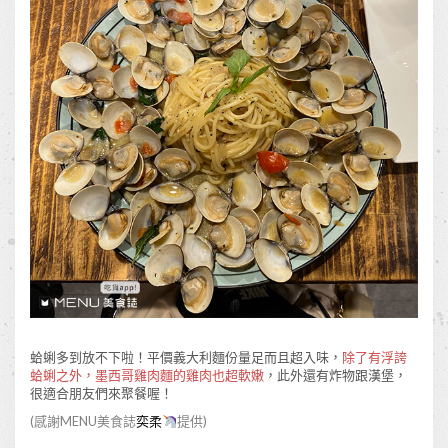
蛤蜊多到放不下啦！平價義大利麵份量足而且超入味，
除了有浮誇
蛤蜊之外，墨西哥雞肉麵的雞肉也超軟嫩
，此外還有炸物跟漢堡，
很適合朋友們來聚餐喔！
(感謝MENU美食誌
奕柔
提供)