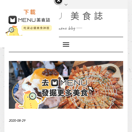
MENU 美食誌
menu blog
Toggle
Navigation
2020-08-29