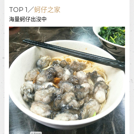
TOP 1／
蚵仔之家
海量蚵仔出沒中