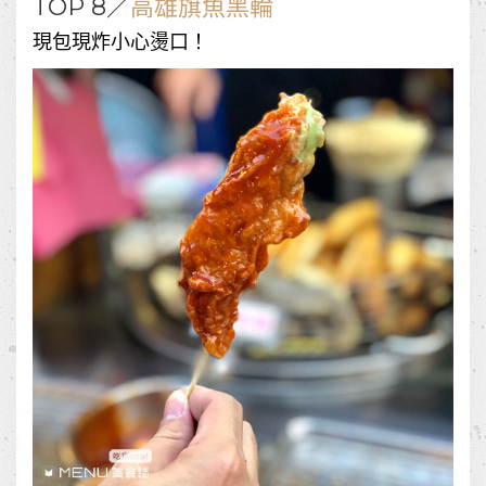
TOP 8／
高雄旗魚黑輪
現包現炸小心燙口！