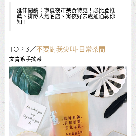
延伸閱讀：
寧夏夜市美食特蒐！必比登推
薦、排隊人氣名店、宵夜好去處通通報你
知！
TOP 3／
不要對我尖叫-日常茶間
文青系手搖茶