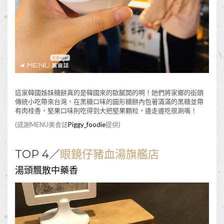
這家韓國姊妹糖餅真的是韓國來的歐膩開的啊！她們將家鄉的街頭
傳統小吃帶來台灣，在黑糖口味的圓形糖餅內包著滿滿的黑糖並帶
有肉桂香，堅果口味則吃得到大把堅果顆粒，邊走邊吃很涮嘴！
(感謝MENU美食誌
Piggy_foodie
提供)
TOP 4／
眼鏡仔豬血湯旗艦店
湯頭飄散中藥香