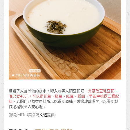
逛累了人聲鼎沸的夜市，轉入巷弄來碗豆花吧！
非基改豆乳豆花一
晚只要45元，可以從花生、綠豆、紅豆、粉圓、芋圓中挑選三種配
料
，老闆自己熬煮原料所以吃得到原味，透過玻璃隔間可以看到製
作過程很令人安心喔。
(感謝MENU美食誌
文瑄
提供)