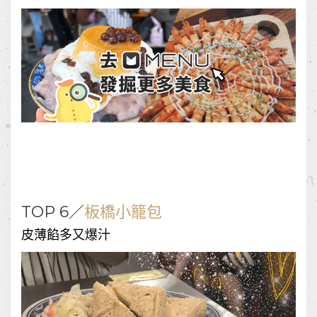
TOP 6／
板橋小籠包
皮薄餡多又爆汁