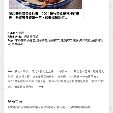
誰說新竹是美食沙漠！2021新竹美食排行榜在這
裡，各式美食齊聚一堂，顛覆你對新竹...
Author:
亭云
Filed Under:
美食排行榜
Tags:
南雅夜市
,
小籠包
,
旗魚黑輪
,
板橋夜市
,
湳雅夜市
,
糖餅
,
美式炸雞
,
豆花
,
豬血
湯
,
豬血腸湯
美式、韓式、日式、義式全上榜！一中街TOP10美食包山包海，龍蝦義大
利麵、珍奶舒芙蕾、奶蓋粉圓黑糖鮮奶、柴犬糰子這些通通吃一輪再回家！
2020鐵板燒TOP10新出爐！從一客$6,000的高級米其林鐵板燒到一客$299的
高CP值鐵板燒通通有！
發佈留言
發佈留言必須填寫的電子郵件地址不會公開。
必填欄位標示為
*