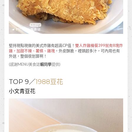
堅持現點現做的美式炸雞有超高CP值！
雙人炸雞桶餐399就有8塊炸
雞，加甜不辣、薯條、雞塊
，外皮酥脆，裡頭超多汁，可內用也有
外送，整個很划算啊！
(感謝MENU美食誌
蝦同學
提供)
TOP 9／
1988豆花
小文青豆花