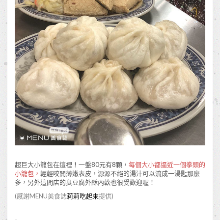
超巨大小籠包在這裡！一盤80元有8顆，
每個大小都逼近一個拳頭的
小籠包，
輕輕咬開薄嫩表皮，源源不絕的湯汁可以流成一湯匙那麼
多，另外這間店的臭豆腐外酥內軟也很受歡迎喔！
(感謝MENU美食誌
莉莉吃起來
提供)