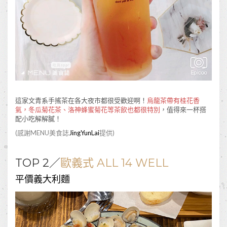
這家文青系手搖茶在各大夜市都很受歡迎啊！
烏龍茶帶有桂花香
氣，冬瓜菊花茶、洛神蜂蜜菊花等茶飲也都很特別
，值得來一杯搭
配小吃解解膩！
(感謝MENU美食誌
JingYunLai
提供)
TOP 2／
歐義式 ALL 14 WELL
平價義大利麵