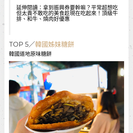
延伸閱讀：
拿到振興券要幹嘛？平常超想吃
但太貴不敢吃的美食趁現在吃起來！頂級牛
排、和牛、燒肉好優惠
TOP 5／
韓國姊妹糖餅
韓國道地原味糖餅