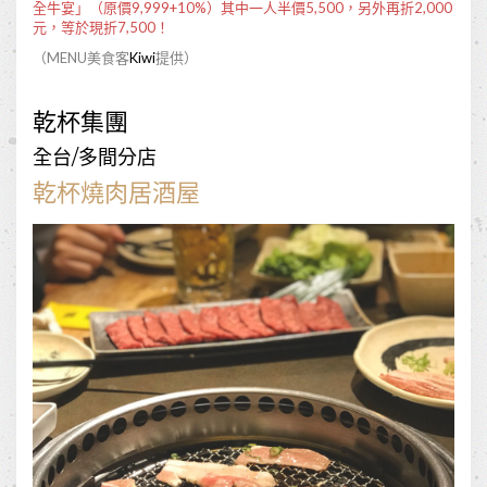
全牛宴」（原價9,999+10%）其中一人半價5,500，另外
再折2,000
元，等於現折7,500！
（MENU美食客
Kiwi
提供）
乾杯集團
全台/多間分店
乾杯燒肉居酒屋