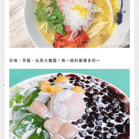
珍珠、芋圓、仙草大團圓！每一碗料都爆多阿～