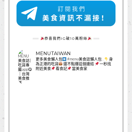
恭喜我們IG破10萬粉絲
MENUTAIWAN
更多美食懶人包
#menu美食誌懶人包
.
身
為正港的吃貨
還不點爆這個連結
一秒找
附近美食
看食記
當美食家