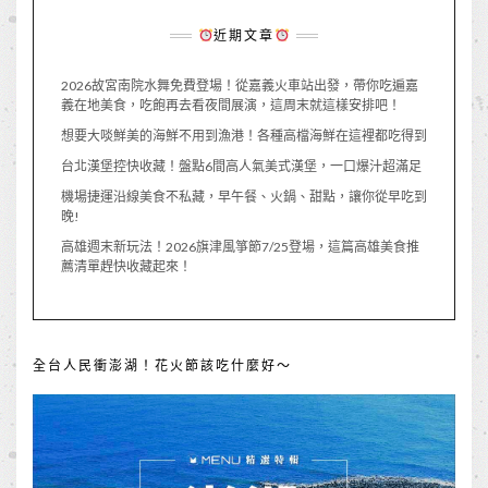
近期文章
2026故宮南院水舞免費登場！從嘉義火車站出發，帶你吃遍嘉
義在地美食，吃飽再去看夜間展演，這周末就這樣安排吧！
想要大啖鮮美的海鮮不用到漁港！各種高檔海鮮在這裡都吃得到
台北漢堡控快收藏！盤點6間高人氣美式漢堡，一口爆汁超滿足
機場捷運沿線美食不私藏，早午餐、火鍋、甜點，讓你從早吃到
晚!
高雄週末新玩法！2026旗津風箏節7/25登場，這篇高雄美食推
薦清單趕快收藏起來！
全台人民衝澎湖！花火節該吃什麼好～