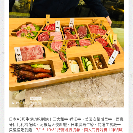
日本A5和牛燒肉吃到飽！三大和牛-近江牛、美國安格斯黑牛、西班
牙伊比利梅花豬、阿根廷天使紅蝦、日本廣島生蠔、特選生食級干
貝通通吃到飽！
7/15-10/31持實體振興券，兩人同行消費「神領域