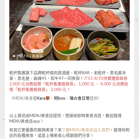
乾杯集團旗下品牌乾杯燒肉居酒屋、乾杯BAR、老乾杯、黑毛屋本
家、黑毛屋、麻辣45、和牛47一同參與！
7/15-8/31持實體振興券
2,000 元消費就贈「乾杯集團振興券」 1,000 元 、 4,000 元消費就
贈「乾杯集團振興券」 2,000 元！
（MENU美食客
Kara
、
阿boo
、
瑋の食日常
提供）
以上資訊由MENU美食誌提供，想接收即時美食消息，歡迎搜尋
MENU美食誌app！
有其它更優惠的振興美食？來
下載MENU美食誌加入我們
，搜尋你附
近的各種美食，或是上傳美食心得跟我們分享！