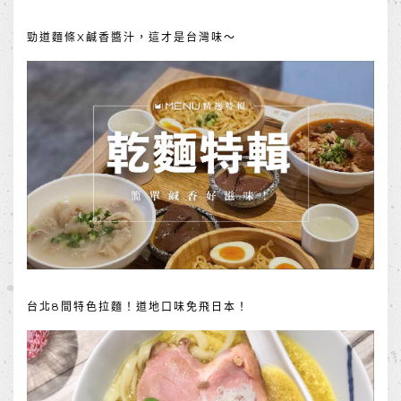
勁道麵條X鹹香醬汁，這才是台灣味～
台北8間特色拉麵！道地口味免飛日本！