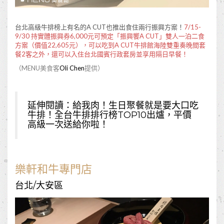
台北高級牛排榜上有名的A CUT也推出食住兩行振興方案！
7/15-
9/30 持實體振興券6,000元可預定「振興饗A CUT」雙人一泊二食
方案（價值22,605元），可以吃到A CUT牛排館海陸雙重奏晚間套
餐2客之外，還可以入住台北國賓行政套房並享用隔日早餐！
（MENU美食客
Oli Chen
提供）
延伸閱讀：
給我肉！生日聚餐就是要大口吃
牛排！全台牛排排行榜TOP10出爐，平價
高級一次送給你啦！
樂軒和牛專門店
台北/大安區