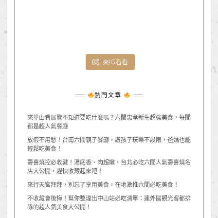
來IG看看
熱門文章
來華山看展覽不知道要吃什麼嗎？六間忠孝新生超強美食，每間
都是超人氣餐廳
放假不用愁！台南六間親子餐廳，讓孩子玩樂不設限，爸媽也能
輕鬆吃美食！
壽喜燒控必收藏！湯底香、肉超嫩，台北必吃六間人氣壽喜燒名
店大公開，趕快收藏起來吧！
來行天宮拜拜，別忘了享用美食，在地激推六間必吃美食！
不收藏會後悔！幫你整理出中山站必吃清單：連外國觀光客都排
隊的超人氣美食大公開！