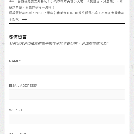
暑假就是要去外島玩！小琉球根本美食小天地！人氣麵店、分層果汁、牽
絲起司餅，看完趕快衝一波啦！
銅板價就能吃到！2020上半年彰化美食TOP 10幾乎都是小吃，不用花大錢也能
全部吃
發佈留言
發佈留言必須填寫的電子郵件地址不會公開。
必填欄位標示為
*
NAME
*
EMAIL ADDRESS
*
WEBSITE