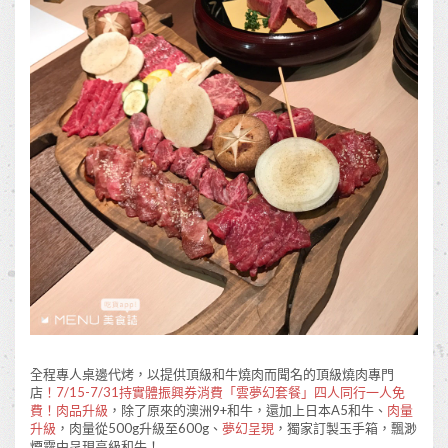
全程專人桌邊代烤，以提供頂級和牛燒肉而聞名的頂級燒肉專門
店
！7/15-7/31持實體振興券消費「雲夢幻套餐」四人同行一人免
費！肉品升級
，除了原來的澳洲9+和牛，還加上日本A5和牛、
肉量
升級
，肉量從500g升級至600g、
夢幻呈現
，獨家訂製玉手箱，飄渺
煙霧中呈現高級和牛！