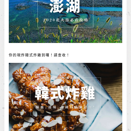
你的現炸韓式炸雞到囉！請查收！