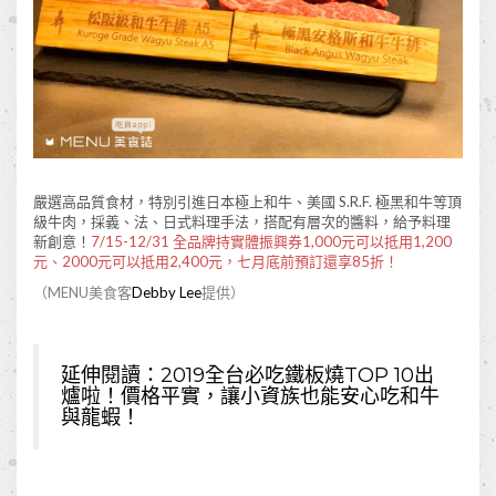
嚴選高品質食材，特別引進日本極上和牛、美國 S.R.F. 極黑和牛等頂
級牛肉，採義、法、日式料理手法，搭配有層次的醬料，給予料理
新創意！
7/15-12/31 全品牌持實體振興券1,000元可以抵用1,200
元、2000元可以抵用2,400元，七月底前預訂還享85折！
（MENU美食客
Debby Lee
提供）
延伸閱讀：
2019全台必吃鐵板燒TOP 10出
爐啦！價格平實，讓小資族也能安心吃和牛
與龍蝦！