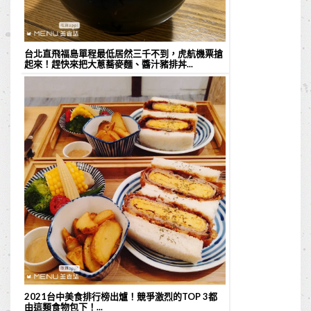
台北直飛福島單程最低居然三千不到，虎航機票搶
起來！趕快來把大蔥蕎麥麵、醬汁豬排丼...
2021台中美食排行榜出爐！競爭激烈的TOP 3都
由這類食物包下！...