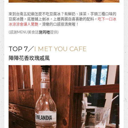
來到台南五妃廟怎麼不吃豆腐冰？有鮮奶、抹茶、芋頭三種口味的
豆腐冰體，底層鋪上剉冰，上層再選自喜喜歡的配料，
吃下一口冰
冰涼涼會讓人驚艷
，滑嫩的口感很清爽喔！
(感謝MENU美食誌
施筠暄
提供)
TOP 7／
I MET YOU CAFE
陣陣花香玫瑰戚風