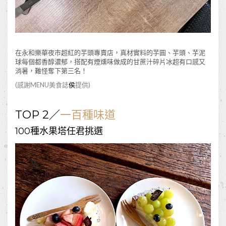
在永和樂華夜市超紅的芋頭專賣店，真材實料的芋圓、芋頭、芋泥
球每個都香醇濃郁，搭配有煙燻味做成的甘蔗汁碎片冰超有口感又
消暑，難怪奪下第三名！
(感謝MENU美食誌
侯
提供)
TOP 2／
一百種味道
100種水果塔任君挑選