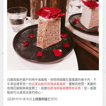
白牆與藍色窗戶的地中海風格，悄悄地隱藏在基隆路的巷子內，下
午來這裡享受一份
店家自創的玫瑰戚風蛋糕
，優雅而悠閒，美麗的
玫瑰花瓣裝飾相當費工，底層
伯爵海綿蛋糕體帶有茶香
，從一道甜
點就可以感受店家的用心。
(感謝MENU美食誌
上班族的逃亡
提供)