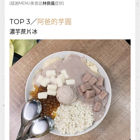
(感謝MENU美食誌
林佩儀
提供)
TOP 3／
阿爸的芋圓
濃芋蔗片冰