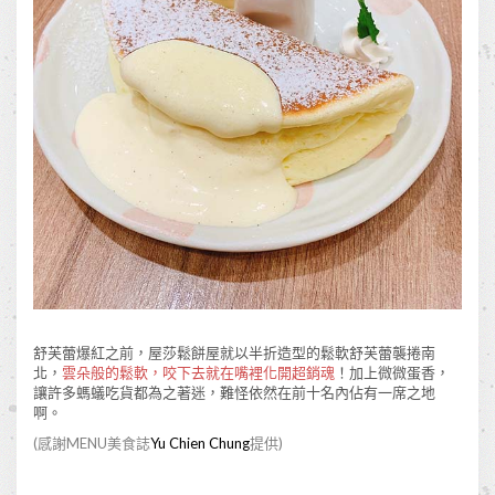
舒芙蕾爆紅之前，屋莎鬆餅屋就以半折造型的鬆軟舒芙蕾襲捲南
北，
雲朵般的鬆軟，咬下去就在嘴裡化開超銷魂
！加上微微蛋香，
讓許多螞蟻吃貨都為之著迷，難怪依然在前十名內佔有一席之地
啊。
(感謝MENU美食誌
Yu Chien Chung
提供)