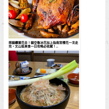
搭貓纜賞花去！貓空魯冰花加上指南宮櫻花一次走
完，文山區美食一日攻略必收藏！...