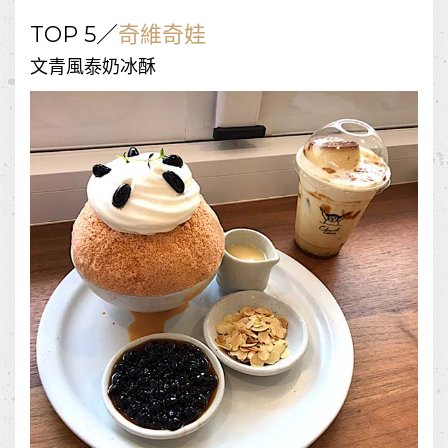
TOP 5／
奇維奇娃
文青風泰奶冰酥