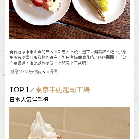
新竹這家水果塔真的無人不知無人不曉，週末人潮絡繹不絕，供應
品項皆以當日蛋糕櫃內為主，如果有綠葡萄乳酪塔酸酸甜甜，千萬
不要錯過，搭配飲料享受一下悠閒下午茶吧！
(感謝MENU美食誌
weii
提供)
TOP 1／
東京牛奶起司工場
日本人氣伴手禮