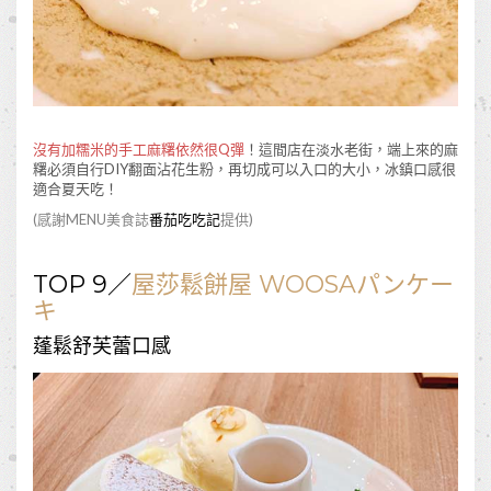
沒有加糯米的手工麻糬依然很Q彈
！這間店在淡水老街，端上來的麻
糬必須自行DIY翻面沾花生粉，再切成可以入口的大小，冰鎮口感很
適合夏天吃！
(感謝MENU美食誌
番茄吃吃記
提供)
TOP 9／
屋莎鬆餅屋 WOOSAパンケー
キ
蓬鬆舒芙蕾口感