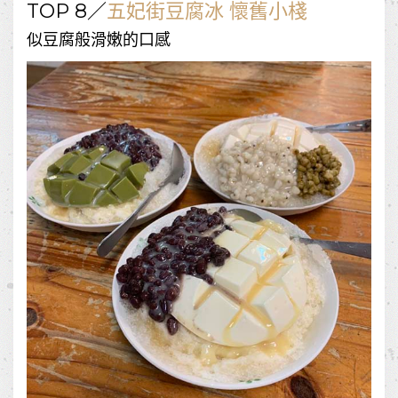
TOP 8／
五妃街豆腐冰 懷舊小棧
似豆腐般滑嫩的口感