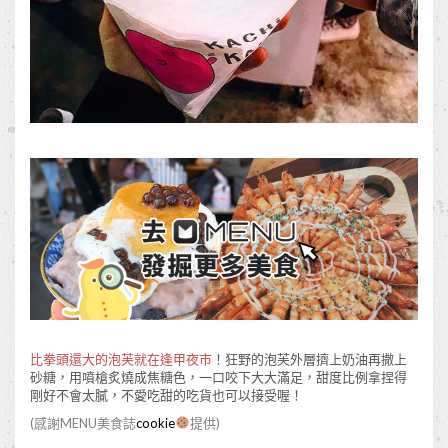
比拳頭還大的泡芙就在逢甲夜市
！狂野的泡芙外層擠上奶油再撒上
砂糖，用噴槍炙燒成焦糖色，一口咬下大大滿足，甜度比例拿捏得
剛好不會太膩，不愛吃甜的吃貨也可以接受喔！
(感謝MENU美食誌
cookie
提供)