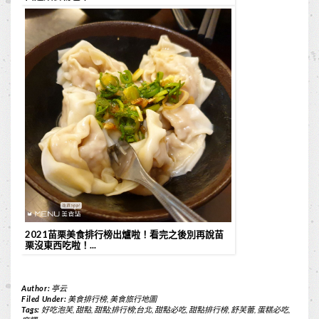
2021苗栗美食排行榜出爐啦！看完之後別再說苗
栗沒東西吃啦！...
Author:
亭云
Filed Under:
美食排行榜
,
美食旅行地圖
Tags:
好吃泡芙
,
甜點
,
甜點;排行榜;台北
,
甜點必吃
,
甜點排行榜
,
舒芙蕾
,
蛋糕必吃
,