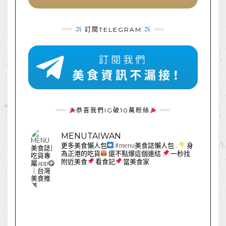
訂閱TELEGRAM
恭喜我們IG破10萬粉絲
MENUTAIWAN
更多美食懶人包
#menu美食誌懶人包
.
身
為正港的吃貨
還不點爆這個連結
一秒找
附近美食
看食記
當美食家