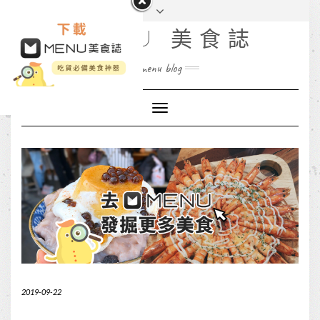
MENU 美食誌
menu blog
Toggle
Navigation
2019-09-22