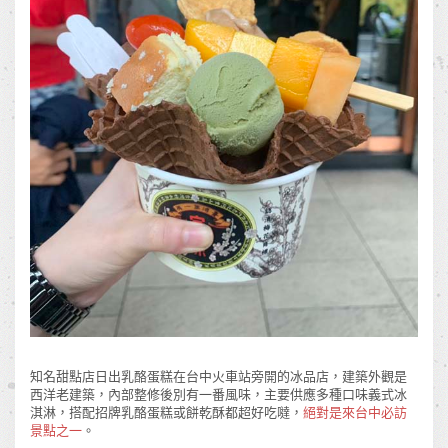
知名甜點店日出乳酪蛋糕在台中火車站旁開的冰品店，建築外觀是
西洋老建築，內部整修後別有一番風味，主要供應多種口味義式冰
淇淋，搭配招牌乳酪蛋糕或餅乾酥都超好吃噠，
絕對是來台中必訪
景點之一
。