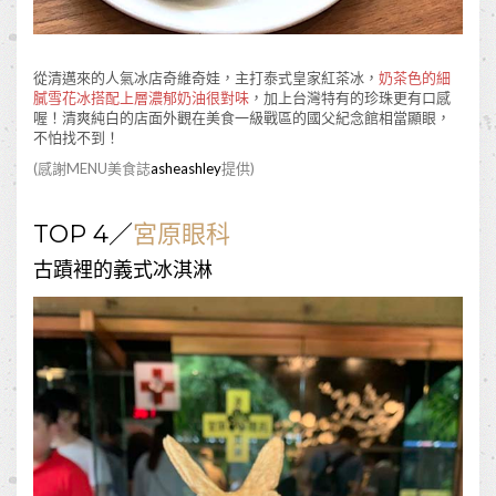
從清邁來的人氣冰店奇維奇娃，主打泰式皇家紅茶冰，
奶茶色的細
膩雪花冰搭配上層濃郁奶油很對味
，加上台灣特有的珍珠更有口感
喔！清爽純白的店面外觀在美食一級戰區的國父紀念館相當顯眼，
不怕找不到！
(感謝MENU美食誌
asheashley
提供)
TOP 4／
宮原眼科
古蹟裡的義式冰淇淋