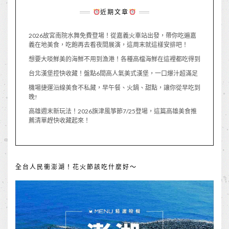
近期文章
2026故宮南院水舞免費登場！從嘉義火車站出發，帶你吃遍嘉
義在地美食，吃飽再去看夜間展演，這周末就這樣安排吧！
想要大啖鮮美的海鮮不用到漁港！各種高檔海鮮在這裡都吃得到
台北漢堡控快收藏！盤點6間高人氣美式漢堡，一口爆汁超滿足
機場捷運沿線美食不私藏，早午餐、火鍋、甜點，讓你從早吃到
晚!
高雄週末新玩法！2026旗津風箏節7/25登場，這篇高雄美食推
薦清單趕快收藏起來！
全台人民衝澎湖！花火節該吃什麼好～