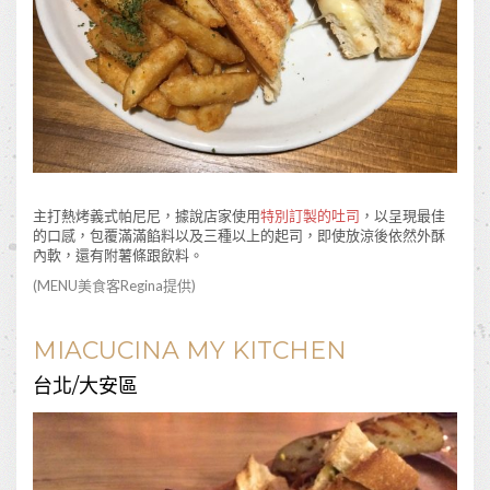
主打熱烤義式帕尼尼，據說店家使用
特別訂製的吐司
，以呈現最佳
的口感，包覆滿滿餡料以及三種以上的起司，即使放涼後依然外酥
內軟，還有附薯條跟飲料。
(MENU美食客
Regina
提供)
MIACUCINA MY KITCHEN
台北/大安區