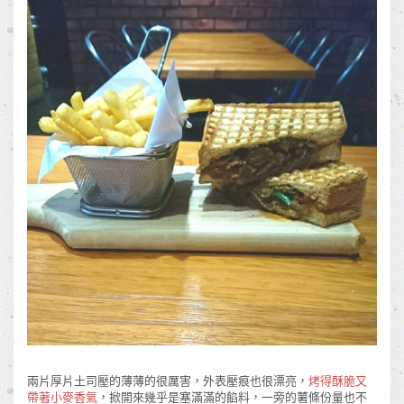
兩片厚片土司壓的薄薄的很厲害，外表壓痕也很漂亮，
烤得酥脆又
帶著小麥香氣
，掀開來幾乎是塞滿滿的餡料，一旁的薯條份量也不