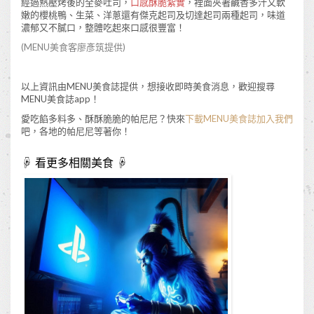
經過熱壓烤後的全麥吐司，
口感酥脆紮實
，裡面夾著鹹香多汁又軟
嫩的櫻桃鴨、生菜、洋蔥還有傑克起司及切達起司兩種起司，味道
濃郁又不膩口，整體吃起來口感很豐富！
(MENU美食客
廖彥筑
提供)
以上資訊由MENU美食誌提供，想接收即時美食消息，歡迎搜尋
MENU美食誌app！
愛吃餡多料多、酥酥脆脆的帕尼尼？快來
下載MENU美食誌加入我們
吧，各地的帕尼尼等著你！
☟ 看更多相關美食 ☟