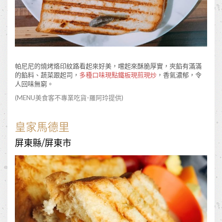
帕尼尼的燒烤烙印紋路看起來好美，嚐起來酥脆厚實，夾餡有滿滿
的餡料、蔬菜跟起司，
多種口味現點鐵板現煎現炒
，香氣濃郁，令
人回味無窮。
(MENU美食客
不專業吃貨-羅阿玲
提供)
皇家馬德里
屏東縣/屏東市