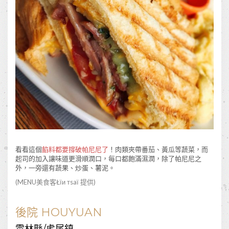
看看這個
餡料都要撐破帕尼尼了
！肉類夾帶番茄、黃瓜等蔬菜，而
起司的加入讓味道更滑順潤口，每口都飽滿濕潤，除了帕尼尼之
外，一旁還有蔬果、炒蛋、薯泥。
(MENU美食客
Łїи тsaї
提供)
後院 HOUYUAN