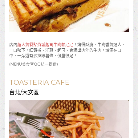
店內
超人氣餐點費城起司牛肉帕尼尼
！烤得酥脆、牛肉香氣逼人，
一口咬下，紅黃椒、洋蔥、起司、會滴出肉汁的牛肉，爆滿在口
中，一旁還有沙拉跟薯條，份量很足！
(MENU美食客
QQ結一
提供)
TOASTERIA CAFE
台北/大安區