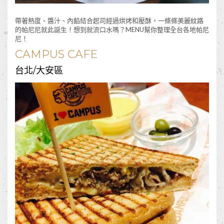
帶著熱度、醬汁、內餡結合起司經過烘烤和壓酥，一條條美麗紋路
的帕尼尼就此誕生！想到就流口水嗎？MENU幫你整理全台各地帕尼
尼！
CAMPUS CAFE
台北/大安區