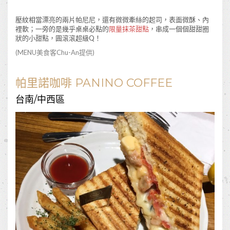
壓紋相當漂亮的兩片帕尼尼，還有微微牽絲的起司，表面微酥、內
裡軟；一旁的是幾乎桌桌必點的
限量抹茶甜點
，串成一個個甜甜圈
狀的小甜點，圓滾滾超級Q！
(MENU美食客
Chu-An
提供)
帕里諾咖啡 PANINO COFFEE
台南/中西區