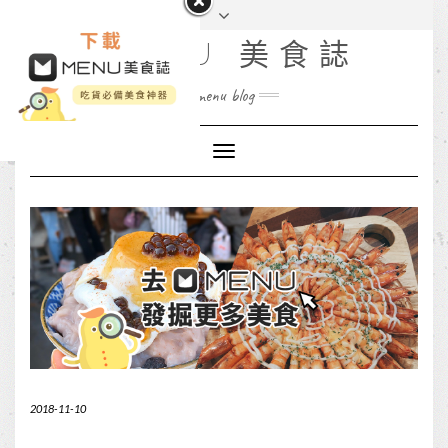
MENU 美食誌
menu blog
Toggle
Navigation
2018-11-10