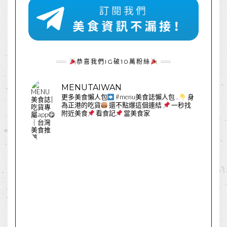
恭喜我們IG破10萬粉絲
MENUTAIWAN
更多美食懶人包
#menu美食誌懶人包
.
身
為正港的吃貨
還不點爆這個連結
一秒找
附近美食
看食記
當美食家