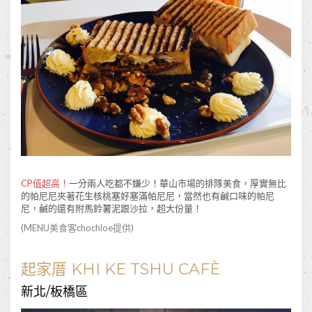
CP值超高！
一分兩人吃都不嫌少！華山市場的排隊美食，厚實無比
的帕尼尼夾著花生核桃塞好塞滿帕尼尼，當然也有鹹口味的帕尼
尼，鹹的還有附馬鈴薯泥跟沙拉，超大份量！
(MENU美食客
chochloe
提供)
起家厝 KHI KE TSHU CAFÈ
新北/板橋區