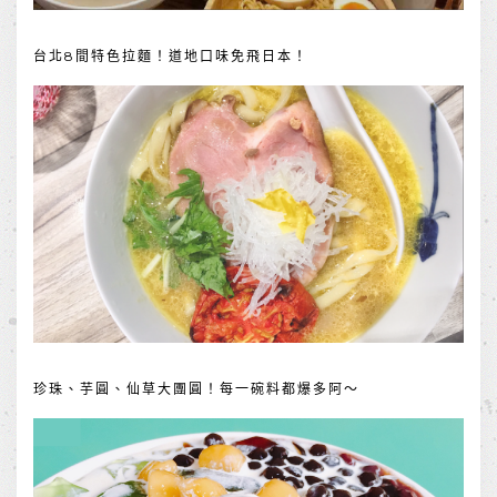
台北8間特色拉麵！道地口味免飛日本！
珍珠、芋圓、仙草大團圓！每一碗料都爆多阿～