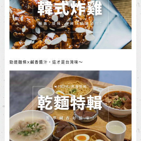
勁道麵條X鹹香醬汁，這才是台灣味～