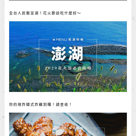
全台人民衝澎湖！花火節該吃什麼好～
你的現炸韓式炸雞到囉！請查收！