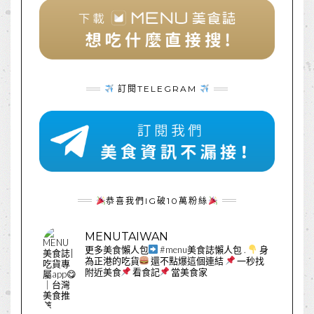
訂閱TELEGRAM
恭喜我們IG破10萬粉絲
MENUTAIWAN
更多美食懶人包
#menu美食誌懶人包
.
身
為正港的吃貨
還不點爆這個連結
一秒找
附近美食
看食記
當美食家