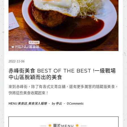
2022-11-06
赤峰街美食 BEST OF THE BEST !一級戰場
中山區脫穎而出的美食
來到赤峰街，除了有各式文青店舖，還有更多厲害的隱藏版美食，
快將這些美食收藏起來！
MENU 美食誌
,
美食深入報導
-
by
亭云
-
0 Comments
關於MENU