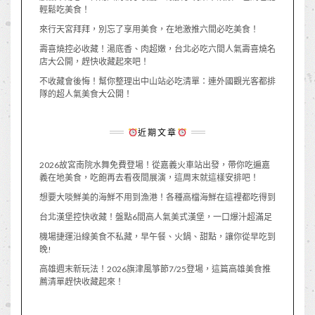
輕鬆吃美食！
來行天宮拜拜，別忘了享用美食，在地激推六間必吃美食！
壽喜燒控必收藏！湯底香、肉超嫩，台北必吃六間人氣壽喜燒名
店大公開，趕快收藏起來吧！
不收藏會後悔！幫你整理出中山站必吃清單：連外國觀光客都排
隊的超人氣美食大公開！
近期文章
2026故宮南院水舞免費登場！從嘉義火車站出發，帶你吃遍嘉
義在地美食，吃飽再去看夜間展演，這周末就這樣安排吧！
想要大啖鮮美的海鮮不用到漁港！各種高檔海鮮在這裡都吃得到
台北漢堡控快收藏！盤點6間高人氣美式漢堡，一口爆汁超滿足
機場捷運沿線美食不私藏，早午餐、火鍋、甜點，讓你從早吃到
晚!
高雄週末新玩法！2026旗津風箏節7/25登場，這篇高雄美食推
薦清單趕快收藏起來！