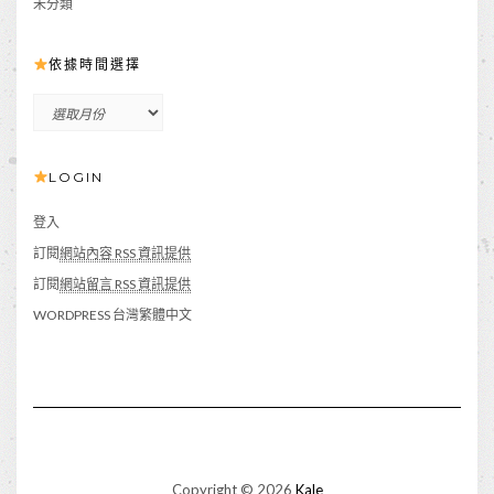
未分類
依據時間選擇
依
據
時
LOGIN
間
選
擇
登入
訂閱
網站內容 RSS 資訊提供
訂閱
網站留言 RSS 資訊提供
WORDPRESS 台灣繁體中文
Copyright © 2026
Kale