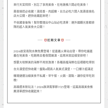
來行天宮拜拜，別忘了享用美食，在地激推六間必吃美食！
壽喜燒控必收藏！湯底香、肉超嫩，台北必吃六間人氣壽喜燒名
店大公開，趕快收藏起來吧！
不收藏會後悔！幫你整理出中山站必吃清單：連外國觀光客都排
隊的超人氣美食大公開！
近期文章
2026故宮南院水舞免費登場！從嘉義火車站出發，帶你吃遍嘉
義在地美食，吃飽再去看夜間展演，這周末就這樣安排吧！
想要大啖鮮美的海鮮不用到漁港！各種高檔海鮮在這裡都吃得到
台北漢堡控快收藏！盤點6間高人氣美式漢堡，一口爆汁超滿足
機場捷運沿線美食不私藏，早午餐、火鍋、甜點，讓你從早吃到
晚!
高雄週末新玩法！2026旗津風箏節7/25登場，這篇高雄美食推
薦清單趕快收藏起來！