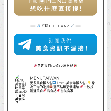
訂閱TELEGRAM
恭喜我們IG破10萬粉絲
MENUTAIWAN
更多美食懶人包
#menu美食誌懶人包
.
身
為正港的吃貨
還不點爆這個連結
一秒找
附近美食
看食記
當美食家