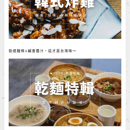
勁道麵條X鹹香醬汁，這才是台灣味～