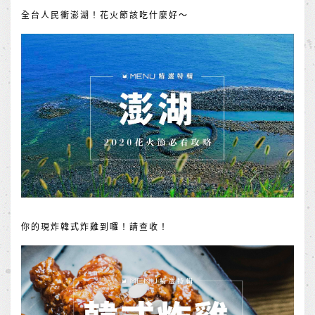
全台人民衝澎湖！花火節該吃什麼好～
你的現炸韓式炸雞到囉！請查收！