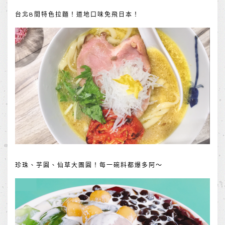
台北8間特色拉麵！道地口味免飛日本！
珍珠、芋圓、仙草大團圓！每一碗料都爆多阿～