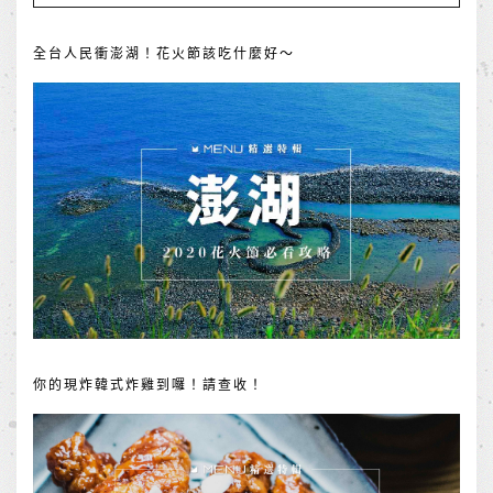
全台人民衝澎湖！花火節該吃什麼好～
你的現炸韓式炸雞到囉！請查收！