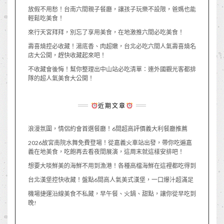
放假不用愁！台南六間親子餐廳，讓孩子玩樂不設限，爸媽也能
輕鬆吃美食！
來行天宮拜拜，別忘了享用美食，在地激推六間必吃美食！
壽喜燒控必收藏！湯底香、肉超嫩，台北必吃六間人氣壽喜燒名
店大公開，趕快收藏起來吧！
不收藏會後悔！幫你整理出中山站必吃清單：連外國觀光客都排
隊的超人氣美食大公開！
近期文章
浪漫氛圍，情侶約會首選餐廳！6間超高評價義大利餐廳推薦
2026故宮南院水舞免費登場！從嘉義火車站出發，帶你吃遍嘉
義在地美食，吃飽再去看夜間展演，這周末就這樣安排吧！
想要大啖鮮美的海鮮不用到漁港！各種高檔海鮮在這裡都吃得到
台北漢堡控快收藏！盤點6間高人氣美式漢堡，一口爆汁超滿足
機場捷運沿線美食不私藏，早午餐、火鍋、甜點，讓你從早吃到
晚!