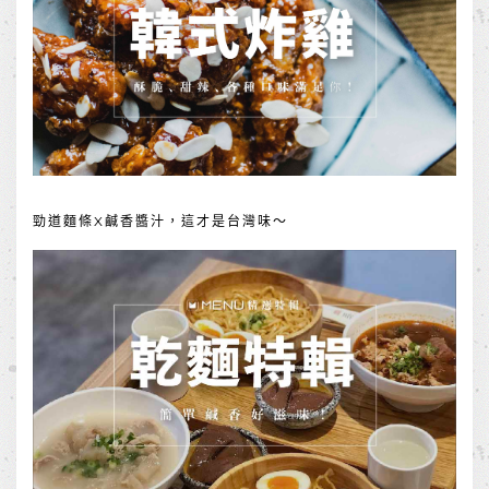
勁道麵條X鹹香醬汁，這才是台灣味～