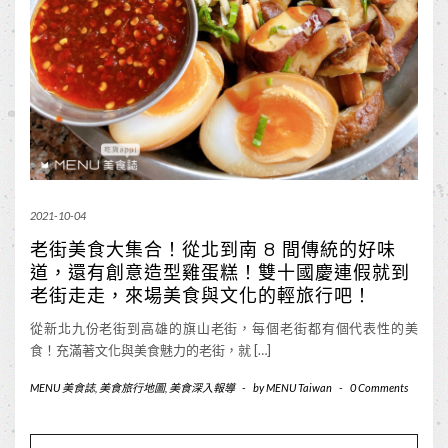
2021-10-04
老街美食大集合！從北到南 8 間傳統的好味
道，還有創意造型雞蛋糕！雙十國慶連假就到
老街走走，來場美食與文化的輕旅行吧！
從新北九份老街到高雄的旗山老街，每個老街都有個代表性的美
食！充滿著文化與美食魅力的老街，就 […]
MENU 美食誌
,
美食旅行地圖
,
美食深入報導
-
by
MENU Taiwan
-
0 Comments