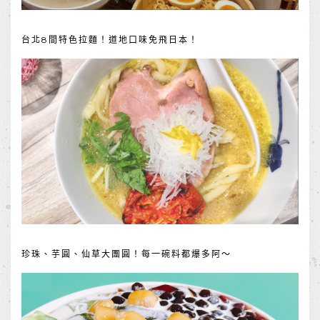
台北8間特色拉麵！道地口味免飛日本！
珍珠、芋圓、仙草大團圓！每一碗料都爆多阿～