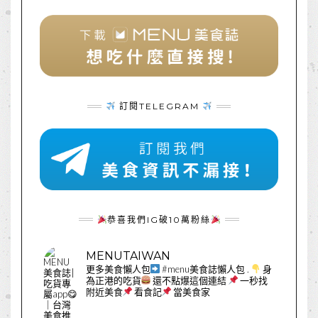
訂閱TELEGRAM
恭喜我們IG破10萬粉絲
MENUTAIWAN
更多美食懶人包
#menu美食誌懶人包
.
身
為正港的吃貨
還不點爆這個連結
一秒找
附近美食
看食記
當美食家