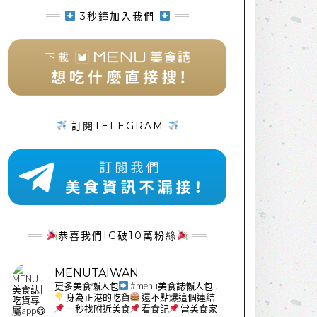
3秒鐘加入我們
訂閱TELEGRAM
恭喜我們IG破10萬粉絲
MENUTAIWAN
更多美食懶人包
#menu美食誌懶人包
.
身為正港的吃貨
還不點爆這個連結
一秒找附近美食
看食記
當美食家