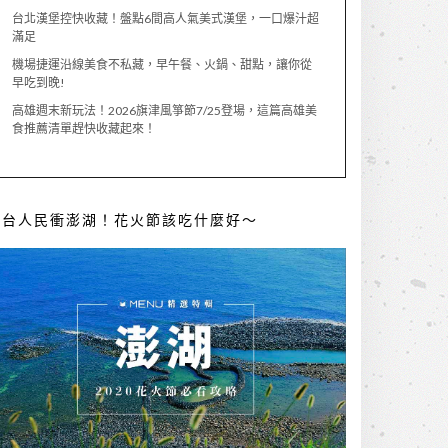
台北漢堡控快收藏！盤點6間高人氣美式漢堡，一口爆汁超
滿足
機場捷運沿線美食不私藏，早午餐、火鍋、甜點，讓你從
早吃到晚!
高雄週末新玩法！2026旗津風箏節7/25登場，這篇高雄美
食推薦清單趕快收藏起來！
全台人民衝澎湖！花火節該吃什麼好～