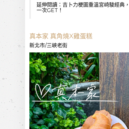
延伸閱讀：
吉卜力梗圖重溫宮崎駿經典
一次GET！
真本家 真角燒X雞蛋糕
新北市/三峽老街