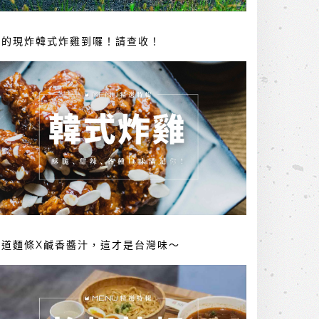
你的現炸韓式炸雞到囉！請查收！
勁道麵條X鹹香醬汁，這才是台灣味～