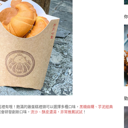
這裡有哦！飽滿的雞蛋糕裡頭可以選擇多種口味，
黑糖麻糬、芋泥經典
還會研發創新口味，
流沙、酥皮濃湯，非常推薦試試
！