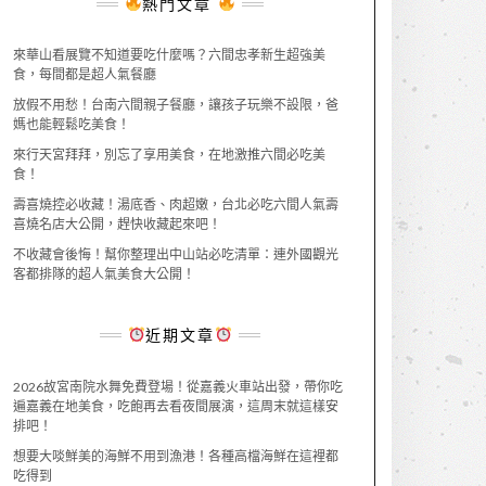
熱門文章
來華山看展覽不知道要吃什麼嗎？六間忠孝新生超強美
食，每間都是超人氣餐廳
放假不用愁！台南六間親子餐廳，讓孩子玩樂不設限，爸
媽也能輕鬆吃美食！
來行天宮拜拜，別忘了享用美食，在地激推六間必吃美
食！
壽喜燒控必收藏！湯底香、肉超嫩，台北必吃六間人氣壽
喜燒名店大公開，趕快收藏起來吧！
不收藏會後悔！幫你整理出中山站必吃清單：連外國觀光
客都排隊的超人氣美食大公開！
近期文章
2026故宮南院水舞免費登場！從嘉義火車站出發，帶你吃
遍嘉義在地美食，吃飽再去看夜間展演，這周末就這樣安
排吧！
想要大啖鮮美的海鮮不用到漁港！各種高檔海鮮在這裡都
吃得到