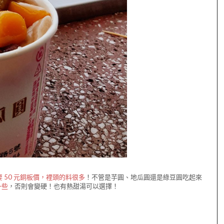
 50 元銅板價，裡頭的料很多
！不管是芋圓、地瓜圓還是綠豆圓吃起來
一些
，否則會變硬！也有熱甜湯可以選擇！