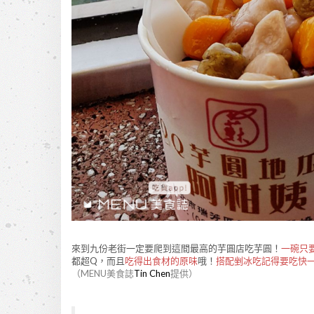
來到九份老街一定要爬到這間最高的芋圓店吃芋圓！
一碗只要
都超Q，而且
吃得出食材的原味
哦！
搭配剉冰吃記得要吃快
（MENU美食誌
Tin Chen
提供）