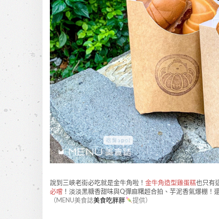
說到三峽老街必吃就是金牛角啦！
金牛角造型雞蛋糕
也只有
必嚐
！淡淡黑糖香甜味與Q彈麻糬超合拍、芋泥香氣爆棚！
（MENU美食誌
美食吃胖胖
提供）