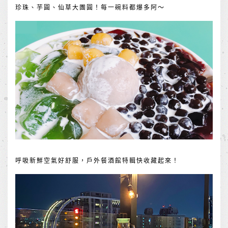
珍珠、芋圓、仙草大團圓！每一碗料都爆多阿～
呼吸新鮮空氣好舒服，戶外餐酒館特輯快收藏起來！