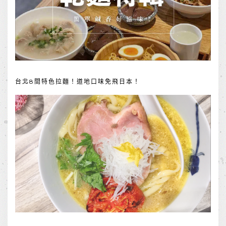
台北8間特色拉麵！道地口味免飛日本！