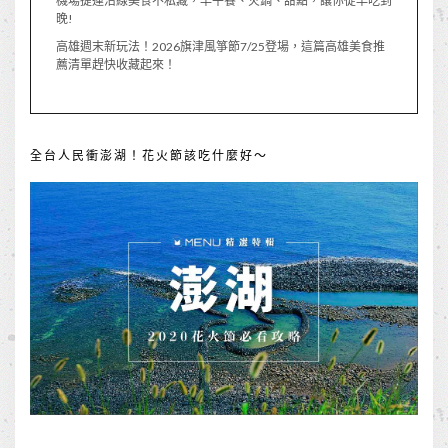
機場捷運沿線美食不私藏，早午餐、火鍋、甜點，讓你從早吃到
晚!
高雄週末新玩法！2026旗津風箏節7/25登場，這篇高雄美食推
薦清單趕快收藏起來！
全台人民衝澎湖！花火節該吃什麼好～