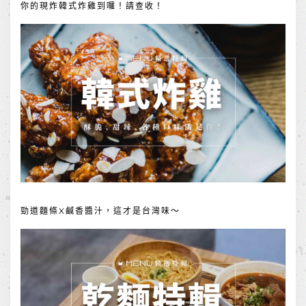
你的現炸韓式炸雞到囉！請查收！
勁道麵條X鹹香醬汁，這才是台灣味～