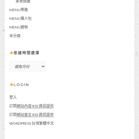
美食週邊
MENU帶路
MENU懶人包
MENU選物
未分類
依據時間選擇
依
據
時
LOGIN
間
選
擇
登入
訂閱
網站內容 RSS 資訊提供
訂閱
網站留言 RSS 資訊提供
WORDPRESS 台灣繁體中文