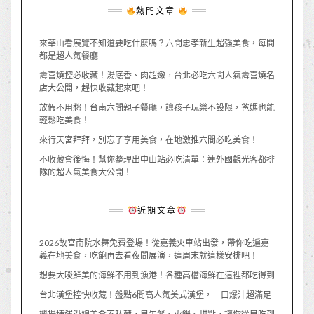
熱門文章
來華山看展覽不知道要吃什麼嗎？六間忠孝新生超強美食，每間
都是超人氣餐廳
壽喜燒控必收藏！湯底香、肉超嫩，台北必吃六間人氣壽喜燒名
店大公開，趕快收藏起來吧！
放假不用愁！台南六間親子餐廳，讓孩子玩樂不設限，爸媽也能
輕鬆吃美食！
來行天宮拜拜，別忘了享用美食，在地激推六間必吃美食！
不收藏會後悔！幫你整理出中山站必吃清單：連外國觀光客都排
隊的超人氣美食大公開！
近期文章
2026故宮南院水舞免費登場！從嘉義火車站出發，帶你吃遍嘉
義在地美食，吃飽再去看夜間展演，這周末就這樣安排吧！
想要大啖鮮美的海鮮不用到漁港！各種高檔海鮮在這裡都吃得到
台北漢堡控快收藏！盤點6間高人氣美式漢堡，一口爆汁超滿足