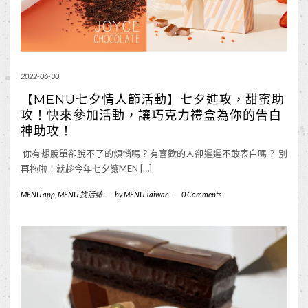
2022-06-30
【MENU七夕情人節活動】七夕進攻，甜蜜助
攻！快來參加活動，讓巧克力禮盒為你的告白
神助攻！
你有想脫單卻脫不了的煩惱嗎？有喜歡的人卻遲遲不敢表白嗎？ 別
再拖啦！就趁今年七夕讓MEN […]
MENU app
,
MENU 找活誌
-
by
MENU Taiwan
-
0 Comments