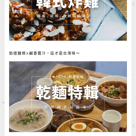
勁道麵條X鹹香醬汁，這才是台灣味～