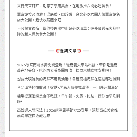
來行天宮拜拜，別忘了享用美食，在地激推六間必吃美食！
壽喜燒控必收藏！湯底香、肉超嫩，台北必吃六間人氣壽喜燒名
店大公開，趕快收藏起來吧！
不收藏會後悔！幫你整理出中山站必吃清單：連外國觀光客都排
隊的超人氣美食大公開！
近期文章
2026故宮南院水舞免費登場！從嘉義火車站出發，帶你吃遍嘉
義在地美食，吃飽再去看夜間展演，這周末就這樣安排吧！
想要大啖鮮美的海鮮不用到漁港！各種高檔海鮮在這裡都吃得到
台北漢堡控快收藏！盤點6間高人氣美式漢堡，一口爆汁超滿足
機場捷運沿線美食不私藏，早午餐、火鍋、甜點，讓你從早吃到
晚!
高雄週末新玩法！2026旗津風箏節7/25登場，這篇高雄美食推
薦清單趕快收藏起來！