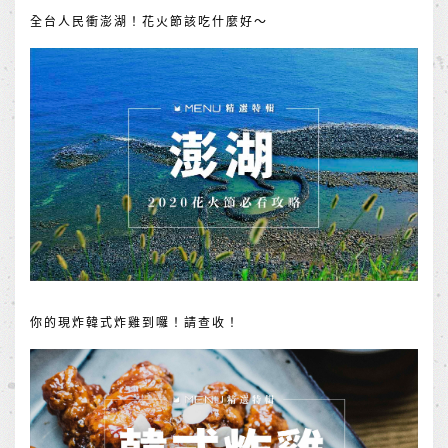
全台人民衝澎湖！花火節該吃什麼好～
你的現炸韓式炸雞到囉！請查收！