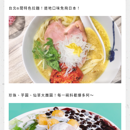
台北8間特色拉麵！道地口味免飛日本！
珍珠、芋圓、仙草大團圓！每一碗料都爆多阿～