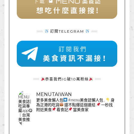
訂閱TELEGRAM
恭喜我們IG破10萬粉絲
MENUTAIWAN
更多美食懶人包
#menu美食誌懶人包
.
身
為正港的吃貨
還不點爆這個連結
一秒找
附近美食
看食記
當美食家