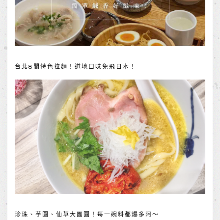
台北8間特色拉麵！道地口味免飛日本！
珍珠、芋圓、仙草大團圓！每一碗料都爆多阿～