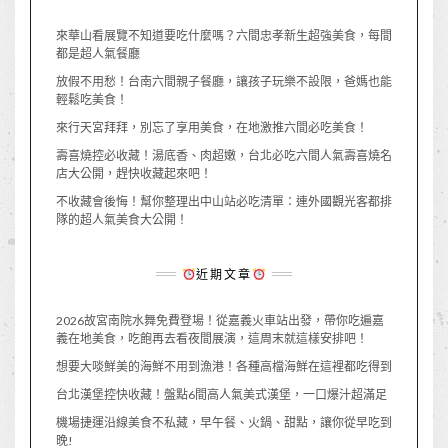
來華山看展覽不知道要吃什麼嗎？六間忠孝新生超強美食，每間
都是超人氣餐廳
放假不用愁！台南六間親子餐廳，讓孩子玩樂不設限，爸媽也能
輕鬆吃美食！
來行天宮拜拜，別忘了享用美食，在地激推六間必吃美食！
壽喜燒控必收藏！湯底香、肉超嫩，台北必吃六間人氣壽喜燒名
店大公開，趕快收藏起來吧！
不收藏會後悔！幫你整理出中山站必吃清單：連外國觀光客都排
隊的超人氣美食大公開！
近期文章
2026故宮南院水舞免費登場！從嘉義火車站出發，帶你吃遍嘉
義在地美食，吃飽再去看夜間展演，這周末就這樣安排吧！
想要大啖鮮美的海鮮不用到漁港！各種高檔海鮮在這裡都吃得到
台北漢堡控快收藏！盤點6間高人氣美式漢堡，一口爆汁超滿足
機場捷運沿線美食不私藏，早午餐、火鍋、甜點，讓你從早吃到
晚!