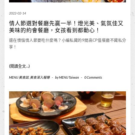
2022-02-14
情人節選對餐廳先贏一半！燈光美、氣氛佳又
美味的約會餐廳，女孩看到都動心！
還在懊惱情人節要吃什麼嗎？小編私藏的9間高CP值餐廳不藏私分
享！
(閱讀全文…)
MENU 美食誌
,
美食深入報導
-
by
MENU Taiwan
-
0 Comments