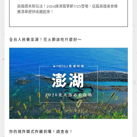
高雄週末新玩法！2026旗津風箏節7/25登場，這篇高雄美食推
薦清單趕快收藏起來！
全台人民衝澎湖！花火節該吃什麼好～
你的現炸韓式炸雞到囉！請查收！