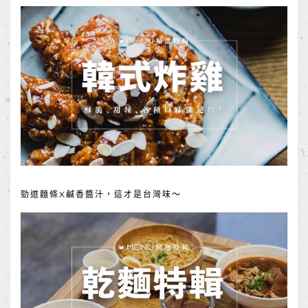
勁道麵條X鹹香醬汁，這才是台灣味～