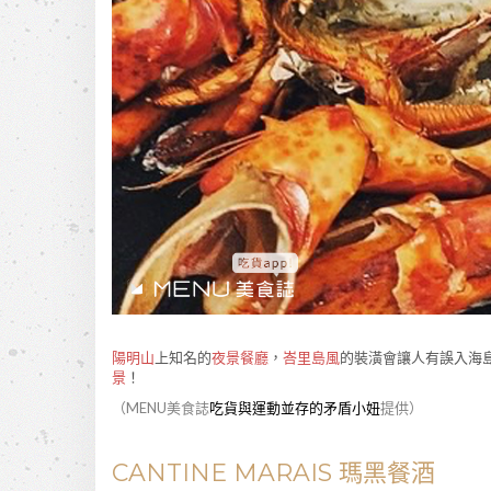
陽明山
上知名的
夜景餐廳
，
峇里島風
的裝潢會讓人有誤入海
景
！
（MENU美食誌
吃貨與運動並存的矛盾小妞
提供）
CANTINE MARAIS 瑪黑餐酒