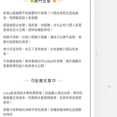
熱門文章
來華山看展覽不知道要吃什麼嗎？六間忠孝新生超強美
食，每間都是超人氣餐廳
壽喜燒控必收藏！湯底香、肉超嫩，台北必吃六間人氣壽
喜燒名店大公開，趕快收藏起來吧！
放假不用愁！台南六間親子餐廳，讓孩子玩樂不設限，爸
媽也能輕鬆吃美食！
來行天宮拜拜，別忘了享用美食，在地激推六間必吃美
食！
不收藏會後悔！幫你整理出中山站必吃清單：連外國觀光
客都排隊的超人氣美食大公開！
近期文章
2026故宮南院水舞免費登場！從嘉義火車站出發，帶你吃
遍嘉義在地美食，吃飽再去看夜間展演，這周末就這樣安
排吧！
想要大啖鮮美的海鮮不用到漁港！各種高檔海鮮在這裡都
吃得到