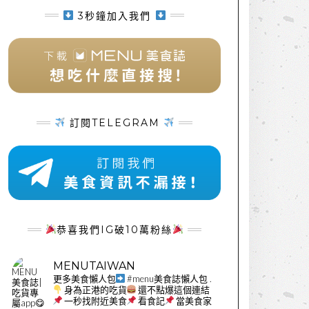
3秒鐘加入我們
訂閱TELEGRAM
恭喜我們IG破10萬粉絲
MENUTAIWAN
更多美食懶人包
#menu美食誌懶人包
.
身為正港的吃貨
還不點爆這個連結
一秒找附近美食
看食記
當美食家