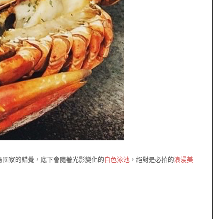
島國家的錯覺，底下會隨著光影變化的
白色泳池
，絕對是必拍的
浪漫美