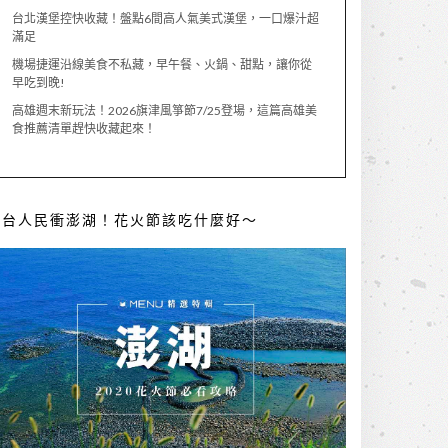
台北漢堡控快收藏！盤點6間高人氣美式漢堡，一口爆汁超
滿足
機場捷運沿線美食不私藏，早午餐、火鍋、甜點，讓你從
早吃到晚!
高雄週末新玩法！2026旗津風箏節7/25登場，這篇高雄美
食推薦清單趕快收藏起來！
全台人民衝澎湖！花火節該吃什麼好～