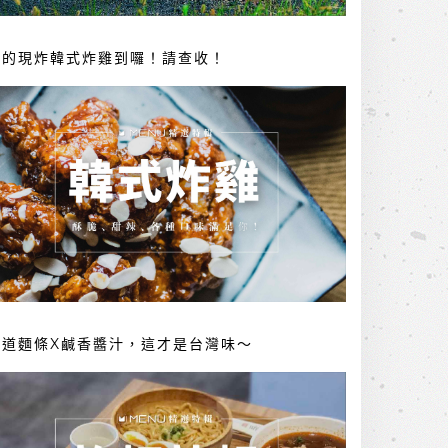
你的現炸韓式炸雞到囉！請查收！
勁道麵條X鹹香醬汁，這才是台灣味～