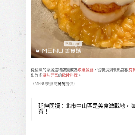
從精緻的家居選物店變成為
浪漫餐廳
，從裝潢到餐點都很
有
出許多
滋味豐富
的
歐陸料理
。
（MENU美食誌
拗嗚
提供）
延伸閱讀：
北市中山區是美食激戰地，
有！