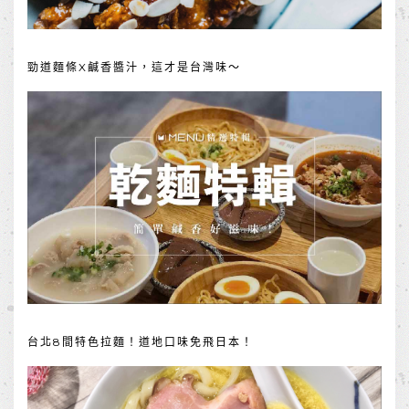
勁道麵條X鹹香醬汁，這才是台灣味～
台北8間特色拉麵！道地口味免飛日本！