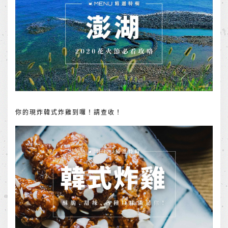
你的現炸韓式炸雞到囉！請查收！