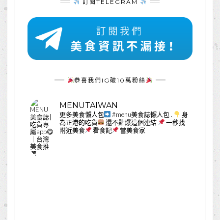
訂閱TELEGRAM
恭喜我們IG破10萬粉絲
MENUTAIWAN
更多美食懶人包
#menu美食誌懶人包
.
身
為正港的吃貨
還不點爆這個連結
一秒找
附近美食
看食記
當美食家