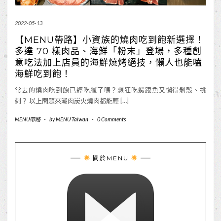
2022-05-13
【MENU帶路】小資族的燒肉吃到飽新選擇！
多達 70 樣肉品、海鮮「粉末」登場，多種創
意吃法加上店員的海鮮燒烤絕技，懶人也能嗑
海鮮吃到飽！
常去的燒肉吃到飽已經吃膩了嗎？想狂吃蝦跟魚又懶得剝殼、挑
刺？ 以上問題來潮肉炭火燒肉都能輕 […]
MENU帶路
-
by
MENU Taiwan
-
0 Comments
關於MENU