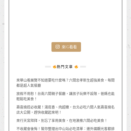
來IG看看
熱門文章
來華山看展覽不知道要吃什麼嗎？六間忠孝新生超強美食，每間
都是超人氣餐廳
放假不用愁！台南六間親子餐廳，讓孩子玩樂不設限，爸媽也能
輕鬆吃美食！
壽喜燒控必收藏！湯底香、肉超嫩，台北必吃六間人氣壽喜燒名
店大公開，趕快收藏起來吧！
來行天宮拜拜，別忘了享用美食，在地激推六間必吃美食！
不收藏會後悔！幫你整理出中山站必吃清單：連外國觀光客都排