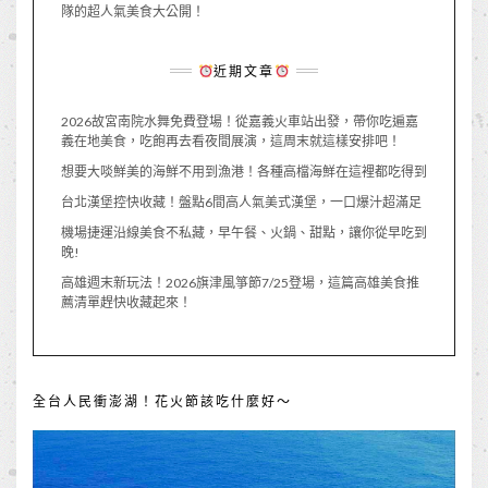
隊的超人氣美食大公開！
近期文章
2026故宮南院水舞免費登場！從嘉義火車站出發，帶你吃遍嘉
義在地美食，吃飽再去看夜間展演，這周末就這樣安排吧！
想要大啖鮮美的海鮮不用到漁港！各種高檔海鮮在這裡都吃得到
台北漢堡控快收藏！盤點6間高人氣美式漢堡，一口爆汁超滿足
機場捷運沿線美食不私藏，早午餐、火鍋、甜點，讓你從早吃到
晚!
高雄週末新玩法！2026旗津風箏節7/25登場，這篇高雄美食推
薦清單趕快收藏起來！
全台人民衝澎湖！花火節該吃什麼好～