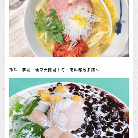
珍珠、芋圓、仙草大團圓！每一碗料都爆多阿～