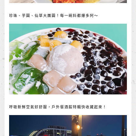
珍珠、芋圓、仙草大團圓！每一碗料都爆多阿～
呼吸新鮮空氣好舒服，戶外餐酒館特輯快收藏起來！