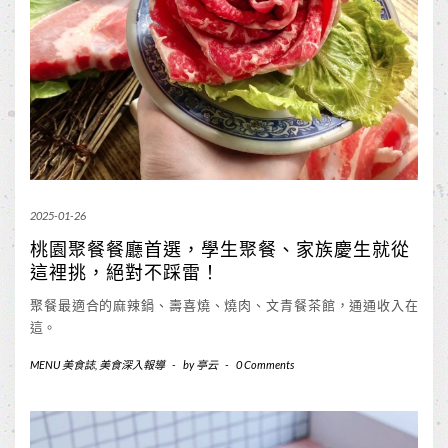
2025-01-26
桃園聚餐餐廳首選，學生聚餐、家族慶生就從
這裡挑，絕對不踩雷！
聚餐最適合的麻辣鍋、壽喜燒、燒肉、文青餐茶館，通通收入在
這。
MENU 美食誌
,
美食深入報導
-
by
亭云
-
0 Comments