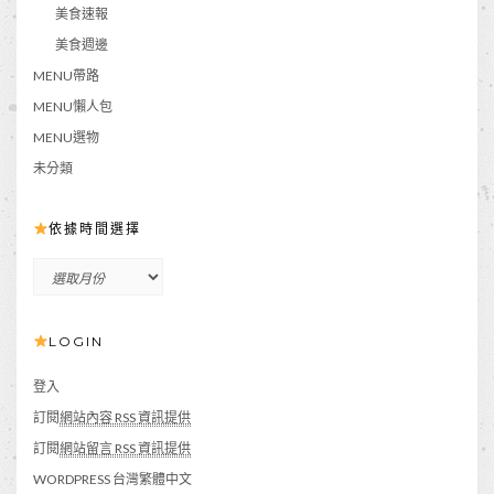
美食速報
美食週邊
MENU帶路
MENU懶人包
MENU選物
未分類
依據時間選擇
依
據
時
LOGIN
間
選
擇
登入
訂閱
網站內容 RSS 資訊提供
訂閱
網站留言 RSS 資訊提供
WORDPRESS 台灣繁體中文