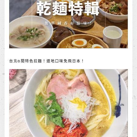
台北8間特色拉麵！道地口味免飛日本！