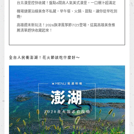
台北漢堡控快收藏！盤點6間高人氣美式漢堡，一口爆汁超滿足
機場捷運沿線美食不私藏，早午餐、火鍋、甜點，讓你從早吃到
晚!
高雄週末新玩法！2026旗津風箏節7/25登場，這篇高雄美食推
薦清單趕快收藏起來！
全台人民衝澎湖！花火節該吃什麼好～