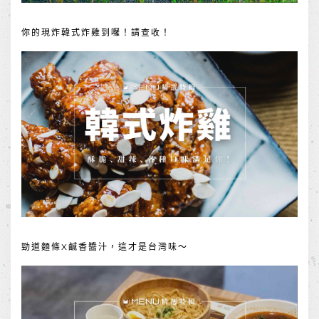
你的現炸韓式炸雞到囉！請查收！
勁道麵條X鹹香醬汁，這才是台灣味～