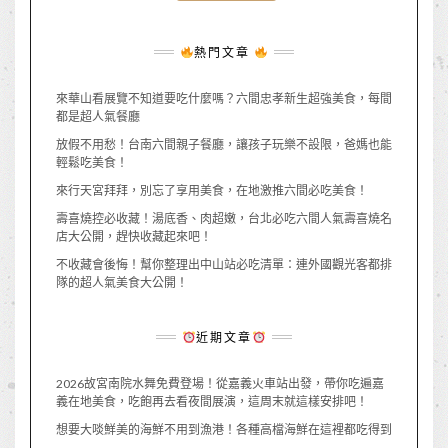
熱門文章
來華山看展覽不知道要吃什麼嗎？六間忠孝新生超強美食，每間
都是超人氣餐廳
放假不用愁！台南六間親子餐廳，讓孩子玩樂不設限，爸媽也能
輕鬆吃美食！
來行天宮拜拜，別忘了享用美食，在地激推六間必吃美食！
壽喜燒控必收藏！湯底香、肉超嫩，台北必吃六間人氣壽喜燒名
店大公開，趕快收藏起來吧！
不收藏會後悔！幫你整理出中山站必吃清單：連外國觀光客都排
隊的超人氣美食大公開！
近期文章
2026故宮南院水舞免費登場！從嘉義火車站出發，帶你吃遍嘉
義在地美食，吃飽再去看夜間展演，這周末就這樣安排吧！
想要大啖鮮美的海鮮不用到漁港！各種高檔海鮮在這裡都吃得到