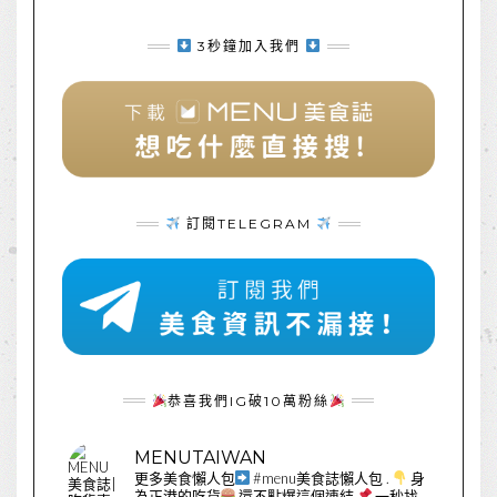
3秒鐘加入我們
訂閱TELEGRAM
恭喜我們IG破10萬粉絲
MENUTAIWAN
更多美食懶人包
#menu美食誌懶人包
.
身
為正港的吃貨
還不點爆這個連結
一秒找