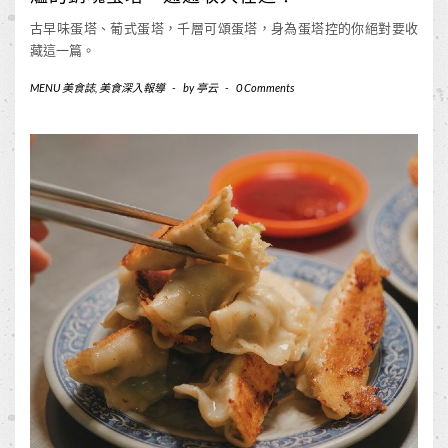
古早味蛋塔、葡式蛋塔，千層可頌蛋塔，身為蛋塔控的你絕對要收
藏這一篇。
MENU 美食誌
,
美食深入報導
-
by
亭云
-
0 Comments