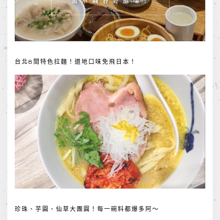
台北8間特色拉麵！道地口味免飛日本！
珍珠、芋圓、仙草大團圓！每一碗料都爆多阿～