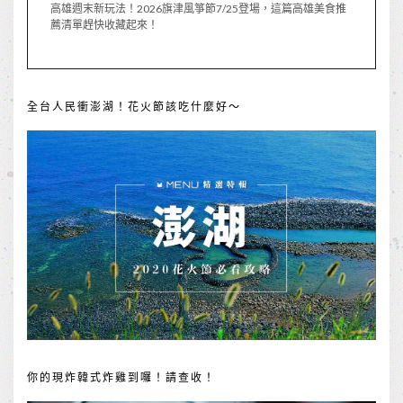
高雄週末新玩法！2026旗津風箏節7/25登場，這篇高雄美食推
薦清單趕快收藏起來！
全台人民衝澎湖！花火節該吃什麼好～
你的現炸韓式炸雞到囉！請查收！