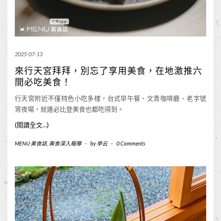
2025-07-13
來行天宮拜拜，別忘了享用美食，在地激推六
間必吃美食！
行天宮附近不僅特色小吃多樣，台式早午餐、文青咖啡廳、老字號
宵夜場，就連必比登美食也都吃得到。
(閱讀全文…)
MENU 美食誌
,
美食深入報導
-
by
亭云
-
0 Comments