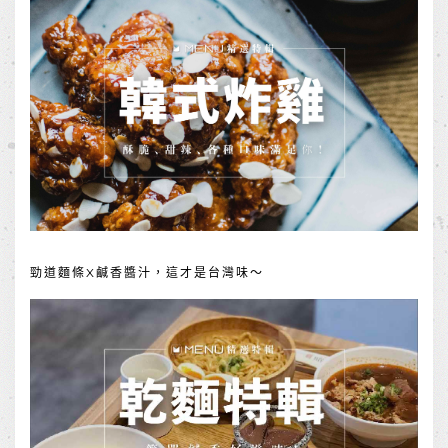
勁道麵條X鹹香醬汁，這才是台灣味～