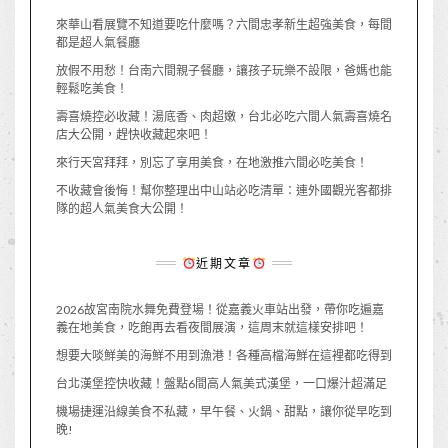
來華山看展覽不知道要吃什麼嗎？六間忠孝新生超強美食，每間
都是超人氣餐廳
放假不用愁！台南六間親子餐廳，讓孩子玩樂不設限，爸媽也能
輕鬆吃美食！
壽喜燒控必收藏！湯底香、肉超嫩，台北必吃六間人氣壽喜燒名
店大公開，趕快收藏起來吧！
來行天宮拜拜，別忘了享用美食，在地激推六間必吃美食！
不收藏會後悔！幫你整理出中山站必吃清單：連外國觀光客都排
隊的超人氣美食大公開！
近期文章
2026故宮南院水舞免費登場！從嘉義火車站出發，帶你吃遍嘉
義在地美食，吃飽再去看夜間展演，這周末就這樣安排吧！
想要大啖鮮美的海鮮不用到漁港！各種高檔海鮮在這裡都吃得到
台北漢堡控快收藏！盤點6間高人氣美式漢堡，一口爆汁超滿足
機場捷運沿線美食不私藏，早午餐、火鍋、甜點，讓你從早吃到
晚!