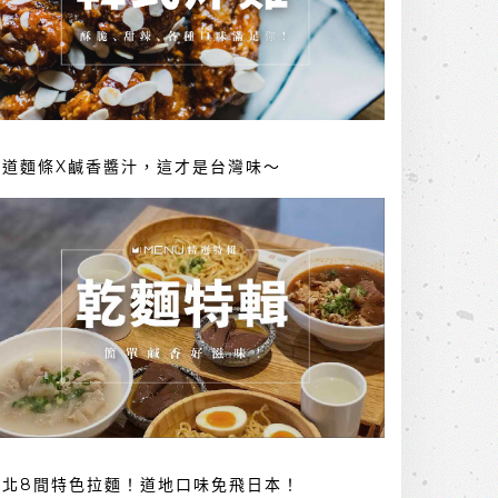
勁道麵條X鹹香醬汁，這才是台灣味～
台北8間特色拉麵！道地口味免飛日本！