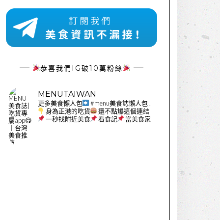
恭喜我們IG破10萬粉絲
MENUTAIWAN
更多美食懶人包
#menu美食誌懶人包
.
身為正港的吃貨
還不點爆這個連結
一秒找附近美食
看食記
當美食家