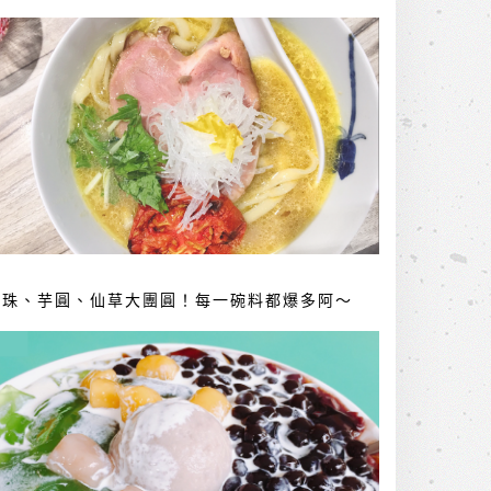
珍珠、芋圓、仙草大團圓！每一碗料都爆多阿～