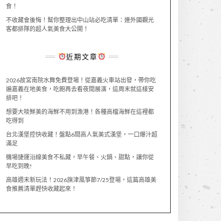
食！
不收藏會後悔！幫你整理出中山站必吃清單：連外國觀光
客都排隊的超人氣美食大公開！
近期文章
2026故宮南院水舞免費登場！從嘉義火車站出發，帶你吃
遍嘉義在地美食，吃飽再去看夜間展演，這周末就這樣安
排吧！
想要大啖鮮美的海鮮不用到漁港！各種高檔海鮮在這裡都
吃得到
台北漢堡控快收藏！盤點6間高人氣美式漢堡，一口爆汁超
滿足
機場捷運沿線美食不私藏，早午餐、火鍋、甜點，讓你從
早吃到晚!
高雄週末新玩法！2026旗津風箏節7/25登場，這篇高雄美
食推薦清單趕快收藏起來！