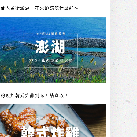
全台人民衝澎湖！花火節該吃什麼好～
你的現炸韓式炸雞到囉！請查收！