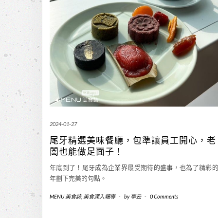
2024-01-27
尾牙精選美味餐廳，包準讓員工開心，老
闆也能做足面子！
年底到了！尾牙成為企業界最受期待的盛事，也為了精彩
年劃下完美的句點。
MENU 美食誌
,
美食深入報導
-
by
亭云
-
0 Comments