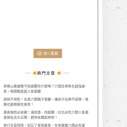
來IG看看
熱門文章
來華山看展覽不知道要吃什麼嗎？六間忠孝新生超強美
食，每間都是超人氣餐廳
放假不用愁！台南六間親子餐廳，讓孩子玩樂不設限，爸
媽也能輕鬆吃美食！
壽喜燒控必收藏！湯底香、肉超嫩，台北必吃六間人氣壽
喜燒名店大公開，趕快收藏起來吧！
來行天宮拜拜，別忘了享用美食，在地激推六間必吃美