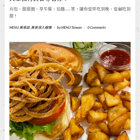
刈包、甜甜圈、早午餐、拉麵……等，讓你從早吃到晚、從鹹吃到
甜！
MENU 美食誌
,
美食深入報導
-
by
MENU Taiwan
-
0 Comments