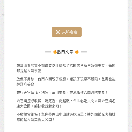
來IG看看
熱門文章
來華山看展覽不知道要吃什麼嗎？六間忠孝新生超強美食，每間
都是超人氣餐廳
放假不用愁！台南六間親子餐廳，讓孩子玩樂不設限，爸媽也能
輕鬆吃美食！
來行天宮拜拜，別忘了享用美食，在地激推六間必吃美食！
壽喜燒控必收藏！湯底香、肉超嫩，台北必吃六間人氣壽喜燒名
店大公開，趕快收藏起來吧！
不收藏會後悔！幫你整理出中山站必吃清單：連外國觀光客都排
隊的超人氣美食大公開！