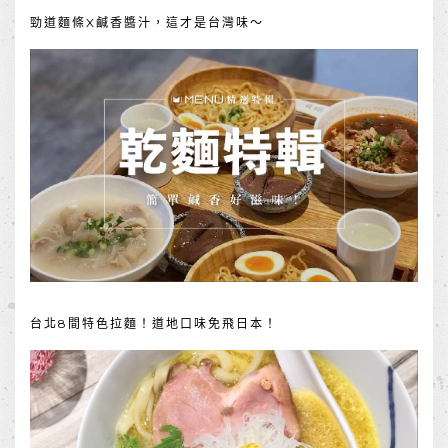
勁道麵條X鹹香醬汁，這才是台灣味～
台北8間特色拉麵！道地口味免飛日本！