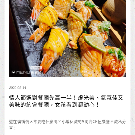
2022-02-14
情人節選對餐廳先贏一半！燈光美、氣氛佳又
美味的約會餐廳，女孩看到都動心！
還在懊惱情人節要吃什麼嗎？小編私藏的9間高CP值餐廳不藏私分
享！