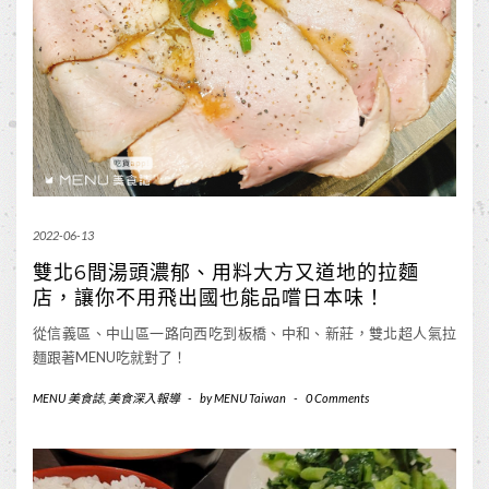
2022-06-13
雙北6間湯頭濃郁、用料大方又道地的拉麵
店，讓你不用飛出國也能品嚐日本味！
從信義區、中山區一路向西吃到板橋、中和、新莊，雙北超人氣拉
麵跟著MENU吃就對了！
MENU 美食誌
,
美食深入報導
-
by
MENU Taiwan
-
0 Comments