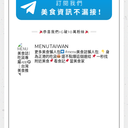
恭喜我們IG破10萬粉絲
MENUTAIWAN
更多美食懶人包
#menu美食誌懶人包
.
身
為正港的吃貨
還不點爆這個連結
一秒找
附近美食
看食記
當美食家