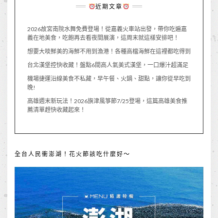
近期文章
2026故宮南院水舞免費登場！從嘉義火車站出發，帶你吃遍嘉
義在地美食，吃飽再去看夜間展演，這周末就這樣安排吧！
想要大啖鮮美的海鮮不用到漁港！各種高檔海鮮在這裡都吃得到
台北漢堡控快收藏！盤點6間高人氣美式漢堡，一口爆汁超滿足
機場捷運沿線美食不私藏，早午餐、火鍋、甜點，讓你從早吃到
晚!
高雄週末新玩法！2026旗津風箏節7/25登場，這篇高雄美食推
薦清單趕快收藏起來！
全台人民衝澎湖！花火節該吃什麼好～