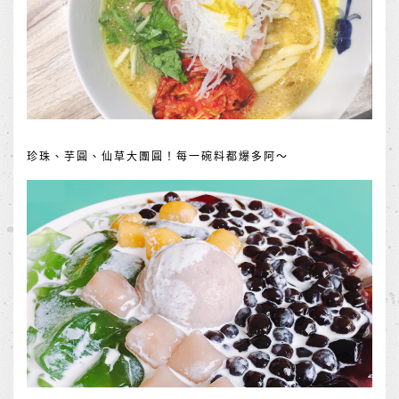
珍珠、芋圓、仙草大團圓！每一碗料都爆多阿～