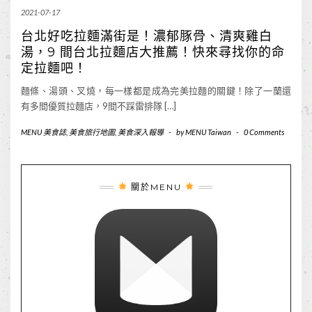
2021-07-17
台北好吃拉麵滿街是！濃郁豚骨、清爽雞白
湯，9 間台北拉麵店大推薦！快來尋找你的命
定拉麵吧！
麵條、湯頭、叉燒，每一樣都是成為完美拉麵的關鍵！除了一蘭還
有多間優質拉麵店，9間不踩雷排隊 […]
MENU 美食誌
,
美食旅行地圖
,
美食深入報導
-
by
MENU Taiwan
-
0 Comments
關於MENU