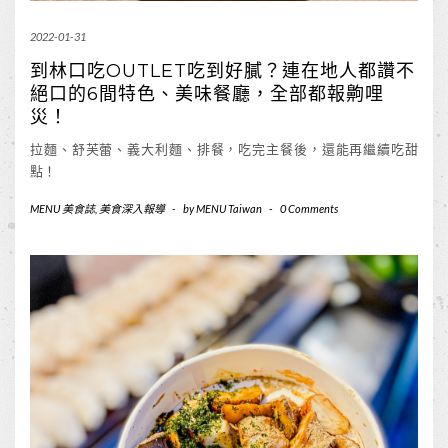
2022-01-31
到林口吃OUTLET吃到好膩？連在地人都讚不
絕口的6間特色、美味餐廳，全部都報齁哩
災！
拉麵、舒芙蕾、義大利麵、排餐，吃完主餐後，還能再繼續吃甜
點！
MENU 美食誌
,
美食深入報導
-
by
MENU Taiwan
-
0 Comments