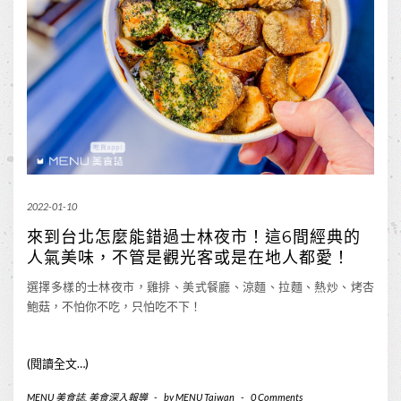
2022-01-10
來到台北怎麼能錯過士林夜市！這6間經典的
人氣美味，不管是觀光客或是在地人都愛！
選擇多樣的士林夜市，雞排、美式餐廳、涼麵、拉麵、熱炒、烤杏
鮑菇，不怕你不吃，只怕吃不下！
(閱讀全文…)
MENU 美食誌
,
美食深入報導
-
by
MENU Taiwan
-
0 Comments