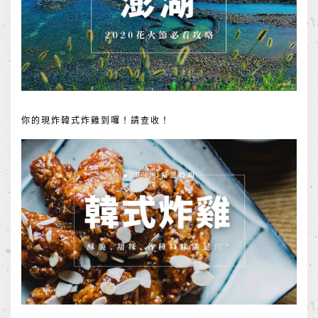
你的現炸韓式炸雞到囉！請查收！