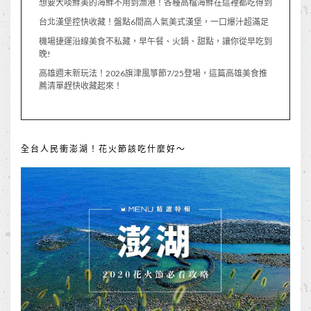
想要大啖鮮美的海鮮不用到漁港！各種高檔海鮮在這裡都吃得到
台北漢堡控快收藏！盤點6間高人氣美式漢堡，一口爆汁超滿足
機場捷運沿線美食不私藏，早午餐、火鍋、甜點，讓你從早吃到
晚!
高雄週末新玩法！2026旗津風箏節7/25登場，這篇高雄美食推
薦清單趕快收藏起來！
全台人民衝澎湖！花火節該吃什麼好～