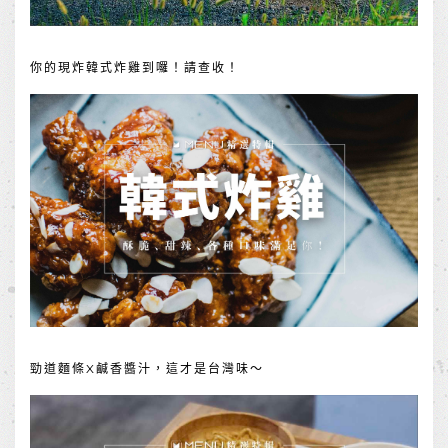
你的現炸韓式炸雞到囉！請查收！
勁道麵條X鹹香醬汁，這才是台灣味～