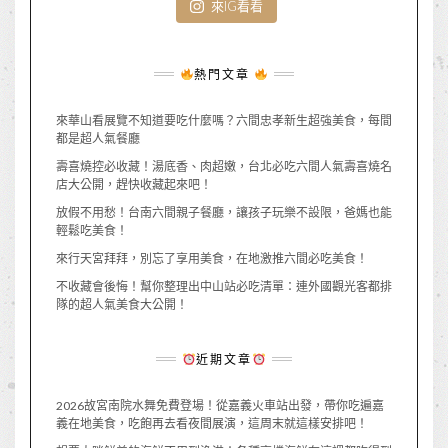
來IG看看
熱門文章
來華山看展覽不知道要吃什麼嗎？六間忠孝新生超強美食，每間
都是超人氣餐廳
壽喜燒控必收藏！湯底香、肉超嫩，台北必吃六間人氣壽喜燒名
店大公開，趕快收藏起來吧！
放假不用愁！台南六間親子餐廳，讓孩子玩樂不設限，爸媽也能
輕鬆吃美食！
來行天宮拜拜，別忘了享用美食，在地激推六間必吃美食！
不收藏會後悔！幫你整理出中山站必吃清單：連外國觀光客都排
隊的超人氣美食大公開！
近期文章
2026故宮南院水舞免費登場！從嘉義火車站出發，帶你吃遍嘉
義在地美食，吃飽再去看夜間展演，這周末就這樣安排吧！