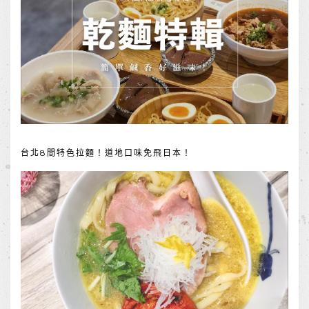
台北8間特色拉麵！道地口味免飛日本！