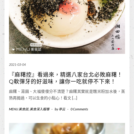
2021-03-04
『麻糬控』看過來，精選八家台北必敗麻糬！
Q軟彈牙的好滋味，讓你一吃就停不下來！
麻糬、湯圓、大福傻傻分不清楚？麻糬其實就是糯米粉加水後，蒸
熟再搗過，可以生食的小點心！看文 […]
MENU 美食誌
,
美食深入報導
-
by
亭云
-
0 Comments