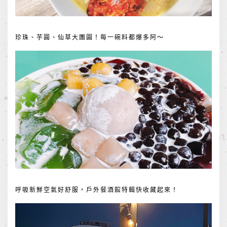
珍珠、芋圓、仙草大團圓！每一碗料都爆多阿～
呼吸新鮮空氣好舒服，戶外餐酒館特輯快收藏起來！