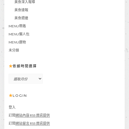
美食深入報導
美食速報
美食週邊
MENU帶路
MENU懶人包
MENU選物
未分類
依據時間選擇
依
據
時
LOGIN
間
選
擇
登入
訂閱
網站內容 RSS 資訊提供
訂閱
網站留言 RSS 資訊提供