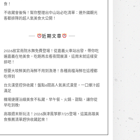
食！
不收藏會後悔！幫你整理出中山站必吃清單：連外國觀光
客都排隊的超人氣美食大公開！
近期文章
2026故宮南院水舞免費登場！從嘉義火車站出發，帶你吃
遍嘉義在地美食，吃飽再去看夜間展演，這周末就這樣安
排吧！
想要大啖鮮美的海鮮不用到漁港！各種高檔海鮮在這裡都
吃得到
台北漢堡控快收藏！盤點6間高人氣美式漢堡，一口爆汁超
滿足
機場捷運沿線美食不私藏，早午餐、火鍋、甜點，讓你從
早吃到晚!
高雄週末新玩法！2026旗津風箏節7/25登場，這篇高雄美
食推薦清單趕快收藏起來！