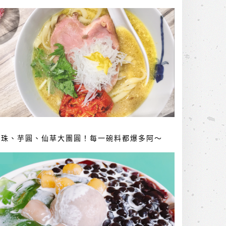
珍珠、芋圓、仙草大團圓！每一碗料都爆多阿～