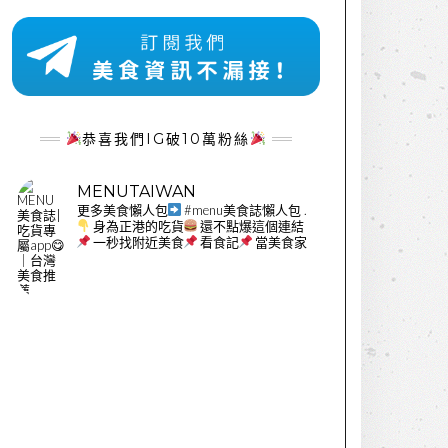
恭喜我們IG破10萬粉絲
MENUTAIWAN
更多美食懶人包
#menu美食誌懶人包
.
身為正港的吃貨
還不點爆這個連結
一秒找附近美食
看食記
當美食家