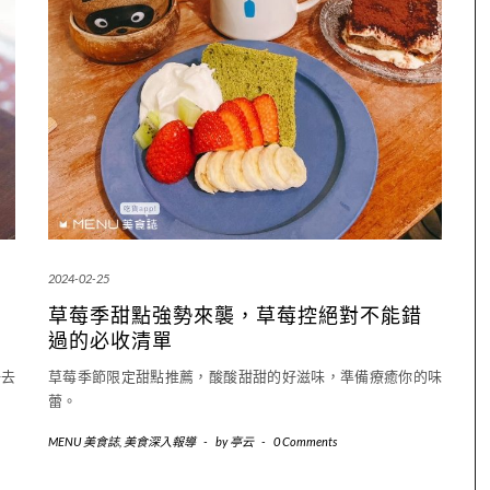
2024-02-25
草莓季甜點強勢來襲，草莓控絕對不能錯
過的必收清單
好去
草莓季節限定甜點推薦，酸酸甜甜的好滋味，準備療癒你的味
蕾。
MENU 美食誌
,
美食深入報導
-
by
亭云
-
0 Comments