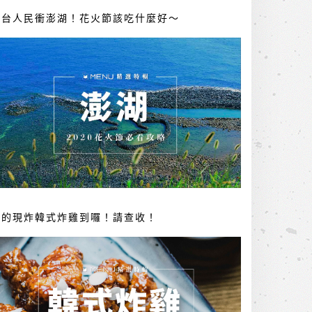
全台人民衝澎湖！花火節該吃什麼好～
你的現炸韓式炸雞到囉！請查收！