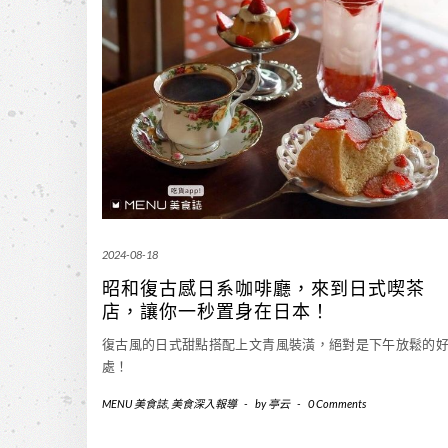
2024-08-18
昭和復古感日系咖啡廳，來到日式喫茶
店，讓你一秒置身在日本！
復古風的日式甜點搭配上文青風裝潢，絕對是下午放鬆的
處！
MENU 美食誌
,
美食深入報導
-
by
亭云
-
0 Comments