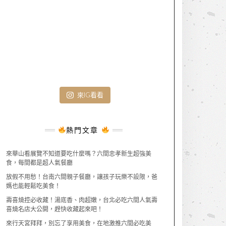
來IG看看
熱門文章
來華山看展覽不知道要吃什麼嗎？六間忠孝新生超強美
食，每間都是超人氣餐廳
放假不用愁！台南六間親子餐廳，讓孩子玩樂不設限，爸
媽也能輕鬆吃美食！
壽喜燒控必收藏！湯底香、肉超嫩，台北必吃六間人氣壽
喜燒名店大公開，趕快收藏起來吧！
來行天宮拜拜，別忘了享用美食，在地激推六間必吃美