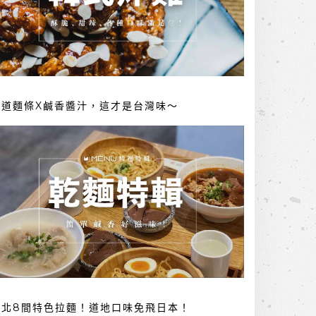
勁道麵條X鹹香醬汁，這才是台灣味～
台北8間特色拉麵！道地口味免飛日本！