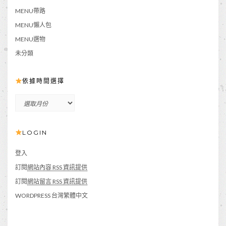
MENU帶路
MENU懶人包
MENU選物
未分類
依據時間選擇
依
據
時
LOGIN
間
選
擇
登入
訂閱
網站內容 RSS 資訊提供
訂閱
網站留言 RSS 資訊提供
WORDPRESS 台灣繁體中文