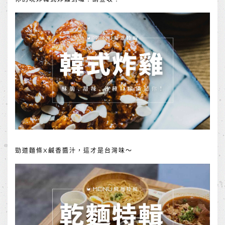
勁道麵條X鹹香醬汁，這才是台灣味～