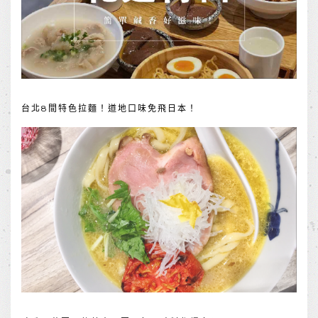
台北8間特色拉麵！道地口味免飛日本！