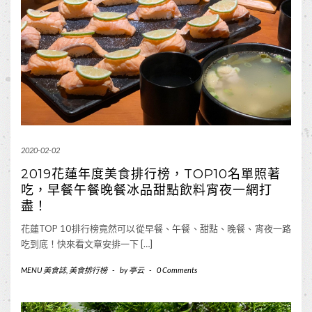
2020-02-02
2019花蓮年度美食排行榜，TOP10名單照著
吃，早餐午餐晚餐冰品甜點飲料宵夜一網打
盡！
花蓮TOP 10排行榜竟然可以從早餐、午餐、甜點、晚餐、宵夜一路
吃到底！快來看文章安排一下 […]
MENU 美食誌
,
美食排行榜
-
by
亭云
-
0 Comments