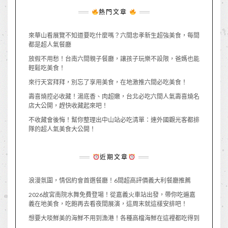
熱門文章
來華山看展覽不知道要吃什麼嗎？六間忠孝新生超強美食，每間
都是超人氣餐廳
放假不用愁！台南六間親子餐廳，讓孩子玩樂不設限，爸媽也能
輕鬆吃美食！
來行天宮拜拜，別忘了享用美食，在地激推六間必吃美食！
壽喜燒控必收藏！湯底香、肉超嫩，台北必吃六間人氣壽喜燒名
店大公開，趕快收藏起來吧！
不收藏會後悔！幫你整理出中山站必吃清單：連外國觀光客都排
隊的超人氣美食大公開！
近期文章
浪漫氛圍，情侶約會首選餐廳！6間超高評價義大利餐廳推薦
2026故宮南院水舞免費登場！從嘉義火車站出發，帶你吃遍嘉
義在地美食，吃飽再去看夜間展演，這周末就這樣安排吧！
想要大啖鮮美的海鮮不用到漁港！各種高檔海鮮在這裡都吃得到