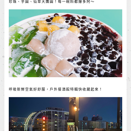
珍珠、芋圓、仙草大團圓！每一碗料都爆多阿～
呼吸新鮮空氣好舒服，戶外餐酒館特輯快收藏起來！