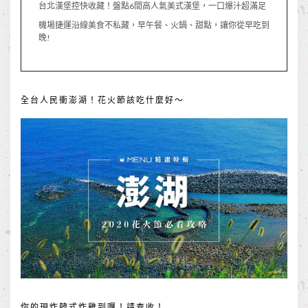
台北漢堡控快收藏！盤點6間高人氣美式漢堡，一口爆汁超滿足
機場捷運沿線美食不私藏，早午餐、火鍋、甜點，讓你從早吃到
晚!
全台人民衝澎湖！花火節該吃什麼好～
你的現炸韓式炸雞到囉！請查收！