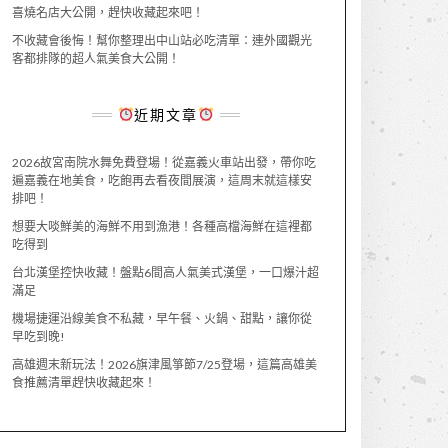
喜燒名店大公開，趕快收藏起來吧！
不收藏會後悔！幫你整理出中山站必吃清單：連外國觀光
客都排隊的超人氣美食大公開！
近期文章
2026故宮南院水舞免費登場！從嘉義火車站出發，帶你吃
遍嘉義在地美食，吃飽再去看夜間展演，這周末就這樣安
排吧！
想要大啖鮮美的海鮮不用到漁港！各種高檔海鮮在這裡都
吃得到
台北漢堡控快收藏！盤點6間高人氣美式漢堡，一口爆汁超
滿足
機場捷運沿線美食不私藏，早午餐、火鍋、甜點，讓你從
早吃到晚!
高雄週末新玩法！2026旗津風箏節7/25登場，這篇高雄美
食推薦清單趕快收藏起來！