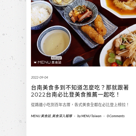
2022-09-04
台南美食多到不知道怎麼吃？那就跟著
2022台南必比登美食推薦一起吃！
從路邊小吃到百年古厝，各式美食全都在必比登上榜拉！
MENU 美食誌
,
美食深入報導
-
by
MENU Taiwan
-
0 Comments