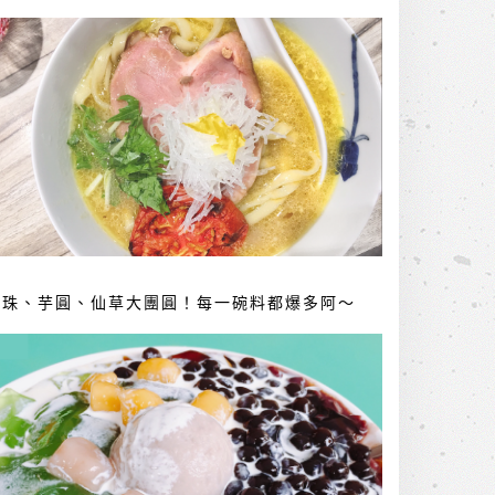
珍珠、芋圓、仙草大團圓！每一碗料都爆多阿～