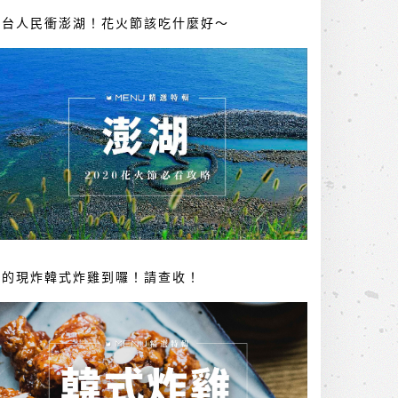
全台人民衝澎湖！花火節該吃什麼好～
你的現炸韓式炸雞到囉！請查收！