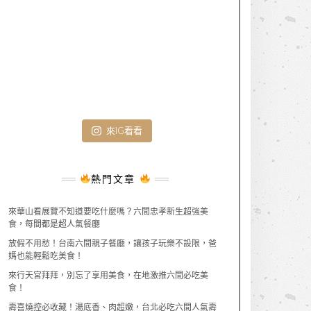
來IG看看
熱門文章
來華山看展覽不知道要吃什麼嗎？六間忠孝新生超強美
食，每間都是超人氣餐廳
放假不用愁！台南六間親子餐廳，讓孩子玩樂不設限，爸
媽也能輕鬆吃美食！
來行天宮拜拜，別忘了享用美食，在地激推六間必吃美
食！
壽喜燒控必收藏！湯底香、肉超嫩，台北必吃六間人氣壽