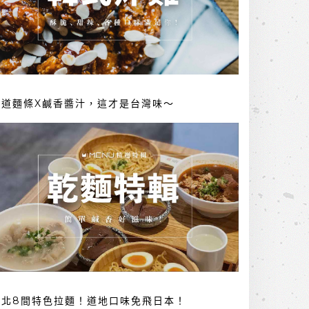
勁道麵條X鹹香醬汁，這才是台灣味～
台北8間特色拉麵！道地口味免飛日本！