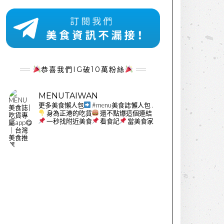
恭喜我們IG破10萬粉絲
MENUTAIWAN
更多美食懶人包
#menu美食誌懶人包
.
身為正港的吃貨
還不點爆這個連結
一秒找附近美食
看食記
當美食家