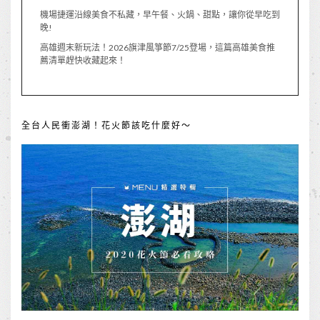
機場捷運沿線美食不私藏，早午餐、火鍋、甜點，讓你從早吃到
晚!
高雄週末新玩法！2026旗津風箏節7/25登場，這篇高雄美食推
薦清單趕快收藏起來！
全台人民衝澎湖！花火節該吃什麼好～