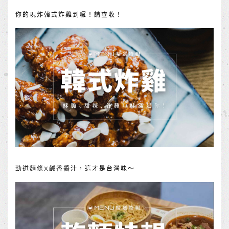
你的現炸韓式炸雞到囉！請查收！
勁道麵條X鹹香醬汁，這才是台灣味～