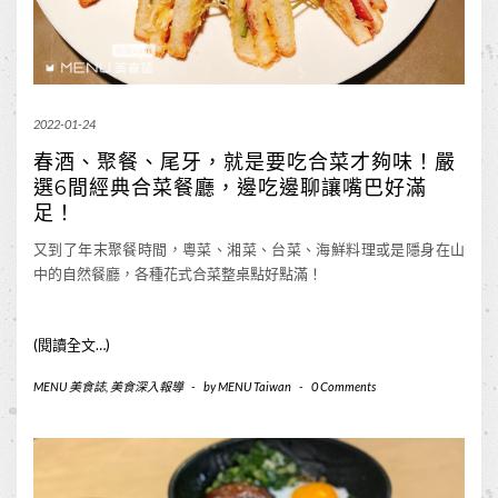
2022-01-24
春酒、聚餐、尾牙，就是要吃合菜才夠味！嚴
選6間經典合菜餐廳，邊吃邊聊讓嘴巴好滿
足！
又到了年末聚餐時間，粵菜、湘菜、台菜、海鮮料理或是隱身在山
中的自然餐廳，各種花式合菜整桌點好點滿！
(閱讀全文…)
MENU 美食誌
,
美食深入報導
-
by
MENU Taiwan
-
0 Comments