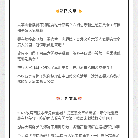
熱門文章
來華山看展覽不知道要吃什麼嗎？六間忠孝新生超強美食，每間
都是超人氣餐廳
壽喜燒控必收藏！湯底香、肉超嫩，台北必吃六間人氣壽喜燒名
店大公開，趕快收藏起來吧！
放假不用愁！台南六間親子餐廳，讓孩子玩樂不設限，爸媽也能
輕鬆吃美食！
來行天宮拜拜，別忘了享用美食，在地激推六間必吃美食！
不收藏會後悔！幫你整理出中山站必吃清單：連外國觀光客都排
隊的超人氣美食大公開！
近期文章
2026故宮南院水舞免費登場！從嘉義火車站出發，帶你吃遍嘉
義在地美食，吃飽再去看夜間展演，這周末就這樣安排吧！
想要大啖鮮美的海鮮不用到漁港！各種高檔海鮮在這裡都吃得到
台北漢堡控快收藏！盤點6間高人氣美式漢堡，一口爆汁超滿足