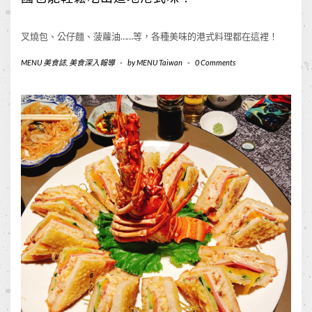
叉燒包、公仔麵、菠蘿油……等，各種美味的港式料理都在這裡！
MENU 美食誌
,
美食深入報導
-
by
MENU Taiwan
-
0 Comments