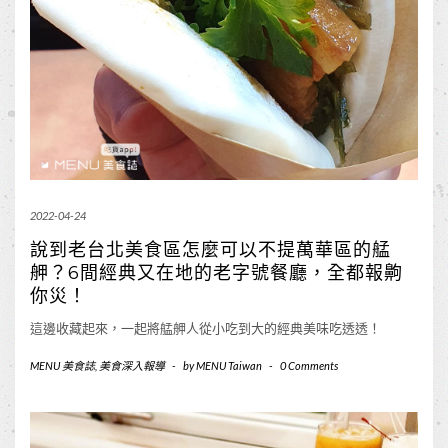
2022-04-24
說到老台北美食區怎麼可以不提萬華區的艋
舺？6間經典又在地的老字號餐廳，全都報齁
你災！
這邊收藏起來，一起將艋舺人從小吃到大的經典美味吃透透！
MENU 美食誌
,
美食深入報導
-
by
MENU Taiwan
-
0 Comments