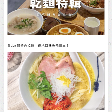
台北8間特色拉麵！道地口味免飛日本！