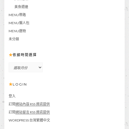
美食週邊
MENU帶路
MENU懶人包
MENU選物
未分類
依據時間選擇
依
據
時
LOGIN
間
選
擇
登入
訂閱
網站內容 RSS 資訊提供
訂閱
網站留言 RSS 資訊提供
WORDPRESS 台灣繁體中文