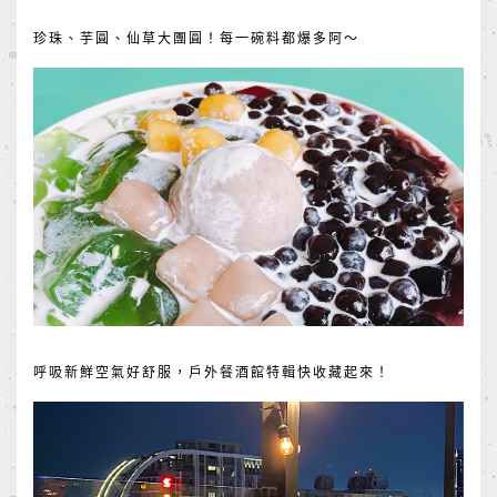
珍珠、芋圓、仙草大團圓！每一碗料都爆多阿～
呼吸新鮮空氣好舒服，戶外餐酒館特輯快收藏起來！