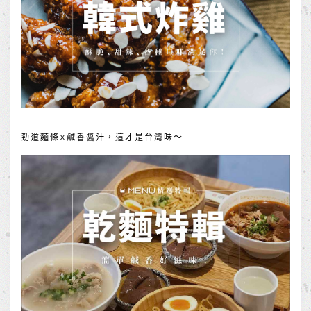
勁道麵條X鹹香醬汁，這才是台灣味～