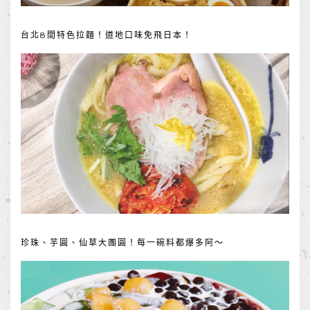
台北8間特色拉麵！道地口味免飛日本！
珍珠、芋圓、仙草大團圓！每一碗料都爆多阿～