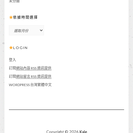
未分類
依據時間選擇
依
據
時
LOGIN
間
選
擇
登入
訂閱
網站內容 RSS 資訊提供
訂閱
網站留言 RSS 資訊提供
WORDPRESS 台灣繁體中文
Copyright © 2026
Kale