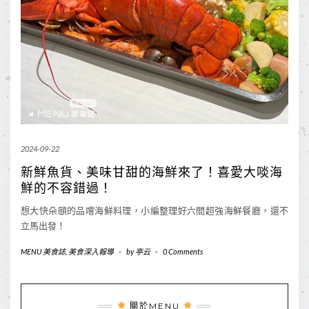
2024-09-22
新鮮魚貨、美味甘甜的海鮮來了！喜愛大啖海
鮮的不容錯過！
想大快朵頤的品嚐海鮮料理，小編整理好六間超強海鮮餐廳，還不
立馬出發！
MENU 美食誌
,
美食深入報導
-
by
亭云
-
0 Comments
關於MENU