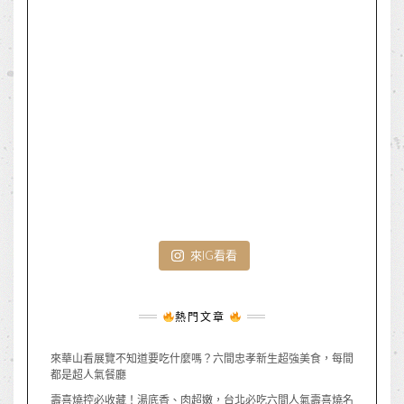
來IG看看
熱門文章
來華山看展覽不知道要吃什麼嗎？六間忠孝新生超強美食，每間
都是超人氣餐廳
壽喜燒控必收藏！湯底香、肉超嫩，台北必吃六間人氣壽喜燒名