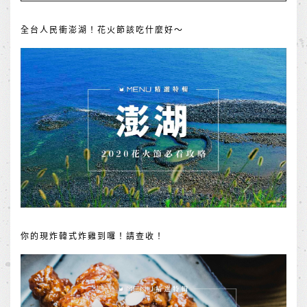
全台人民衝澎湖！花火節該吃什麼好～
你的現炸韓式炸雞到囉！請查收！