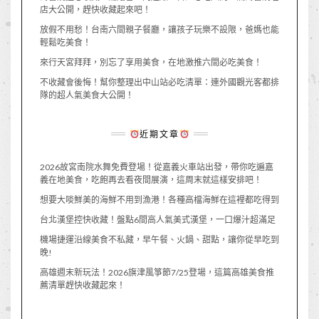
店大公開，趕快收藏起來吧！
放假不用愁！台南六間親子餐廳，讓孩子玩樂不設限，爸媽也能
輕鬆吃美食！
來行天宮拜拜，別忘了享用美食，在地激推六間必吃美食！
不收藏會後悔！幫你整理出中山站必吃清單：連外國觀光客都排
隊的超人氣美食大公開！
近期文章
2026故宮南院水舞免費登場！從嘉義火車站出發，帶你吃遍嘉
義在地美食，吃飽再去看夜間展演，這周末就這樣安排吧！
想要大啖鮮美的海鮮不用到漁港！各種高檔海鮮在這裡都吃得到
台北漢堡控快收藏！盤點6間高人氣美式漢堡，一口爆汁超滿足
機場捷運沿線美食不私藏，早午餐、火鍋、甜點，讓你從早吃到
晚!
高雄週末新玩法！2026旗津風箏節7/25登場，這篇高雄美食推
薦清單趕快收藏起來！