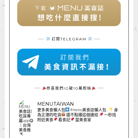
訂閱TELEGRAM
恭喜我們IG破10萬粉絲
MENUTAIWAN
更多美食懶人包
#menu美食誌懶人包
.
身
為正港的吃貨
還不點爆這個連結
一秒找
附近美食
看食記
當美食家