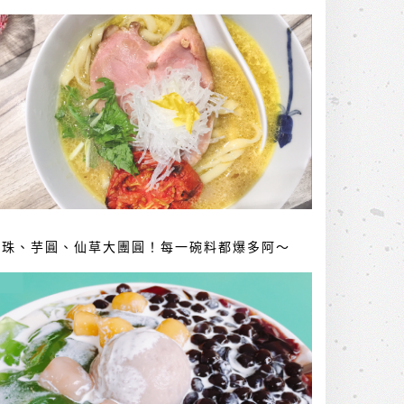
珍珠、芋圓、仙草大團圓！每一碗料都爆多阿～