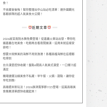
食！
不收藏會後悔！幫你整理出中山站必吃清單：連外國觀光
客都排隊的超人氣美食大公開！
近期文章
2026故宮南院水舞免費登場！從嘉義火車站出發，帶你吃
遍嘉義在地美食，吃飽再去看夜間展演，這周末就這樣安
排吧！
想要大啖鮮美的海鮮不用到漁港！各種高檔海鮮在這裡都
吃得到
台北漢堡控快收藏！盤點6間高人氣美式漢堡，一口爆汁超
滿足
機場捷運沿線美食不私藏，早午餐、火鍋、甜點，讓你從
早吃到晚!
高雄週末新玩法！2026旗津風箏節7/25登場，這篇高雄美
食推薦清單趕快收藏起來！