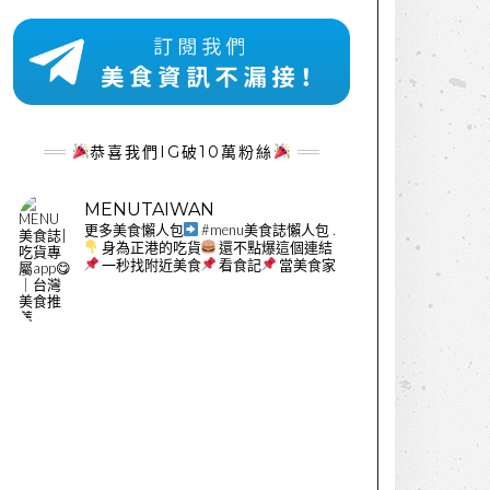
恭喜我們IG破10萬粉絲
MENUTAIWAN
更多美食懶人包
#menu美食誌懶人包
.
身為正港的吃貨
還不點爆這個連結
一秒找附近美食
看食記
當美食家