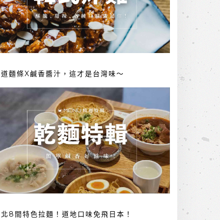
勁道麵條X鹹香醬汁，這才是台灣味～
台北8間特色拉麵！道地口味免飛日本！