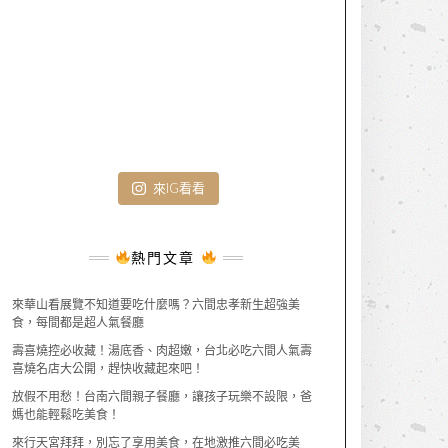
來IG看看
熱門文章
來華山看展覽不知道要吃什麼嗎？六間忠孝新生超強美
食，每間都是超人氣餐廳
壽喜燒控必收藏！湯底香、肉超嫩，台北必吃六間人氣壽
喜燒名店大公開，趕快收藏起來吧！
放假不用愁！台南六間親子餐廳，讓孩子玩樂不設限，爸
媽也能輕鬆吃美食！
來行天宮拜拜，別忘了享用美食，在地激推六間必吃美