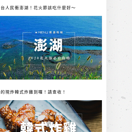
全台人民衝澎湖！花火節該吃什麼好～
你的現炸韓式炸雞到囉！請查收！