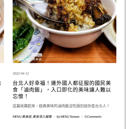
2022-04-11
味
台北人好幸福！連外國人都征服的國民美
食「滷肉飯」，入口即化的美味讓人難以
忘懷！
這篇收藏起來，經典美味的滷肉飯沒吃過別說你是台北人！
MENU 美食誌
,
美食深入報導
-
by
MENU Taiwan
-
0 Comments