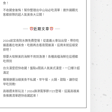
食！
不收藏會後悔！幫你整理出中山站必吃清單：連外國觀光
客都排隊的超人氣美食大公開！
近期文章
2026故宮南院水舞免費登場！從嘉義火車站出發，帶你吃
遍嘉義在地美食，吃飽再去看夜間展演，這周末就這樣安
排吧！
想要大啖鮮美的海鮮不用到漁港！各種高檔海鮮在這裡都
吃得到
台北漢堡控快收藏！盤點6間高人氣美式漢堡，一口爆汁超
滿足
機場捷運沿線美食不私藏，早午餐、火鍋、甜點，讓你從
早吃到晚!
高雄週末新玩法！2026旗津風箏節7/25登場，這篇高雄美
食推薦清單趕快收藏起來！