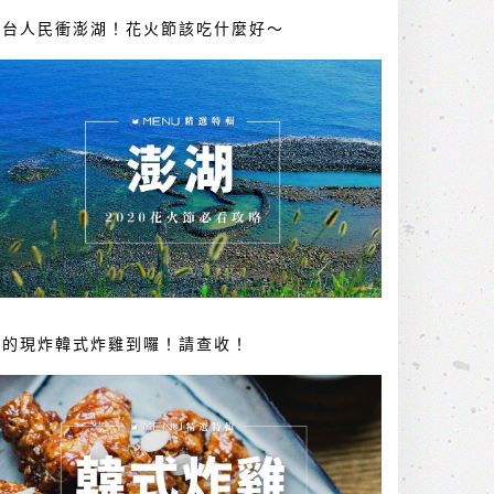
全台人民衝澎湖！花火節該吃什麼好～
你的現炸韓式炸雞到囉！請查收！