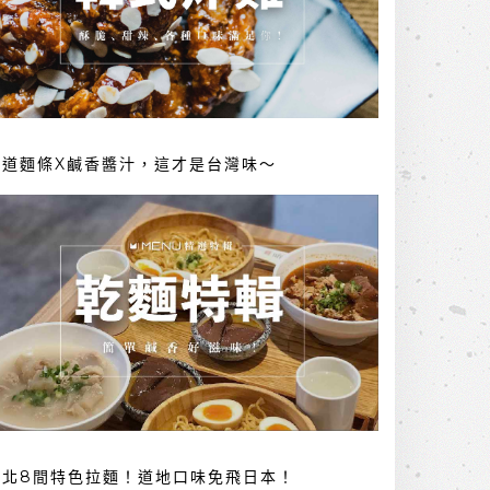
勁道麵條X鹹香醬汁，這才是台灣味～
台北8間特色拉麵！道地口味免飛日本！