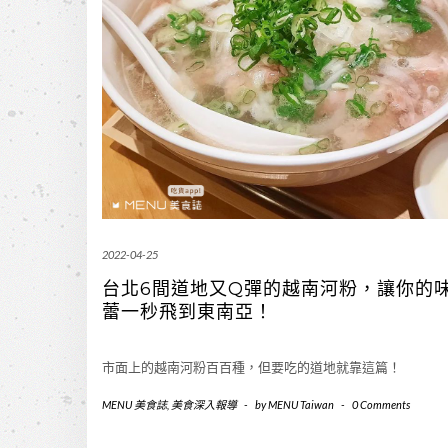
2022-04-25
台北6間道地又Q彈的越南河粉，讓你的
蕾一秒飛到東南亞！
市面上的越南河粉百百種，但要吃的道地就靠這篇！
MENU 美食誌
,
美食深入報導
-
by
MENU Taiwan
-
0 Comments