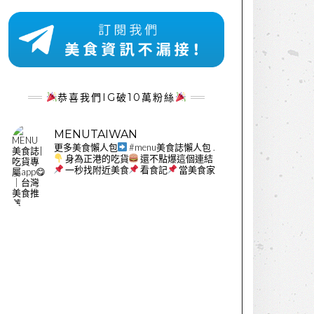
恭喜我們IG破10萬粉絲
MENUTAIWAN
更多美食懶人包
#menu美食誌懶人包
.
身為正港的吃貨
還不點爆這個連結
一秒找附近美食
看食記
當美食家