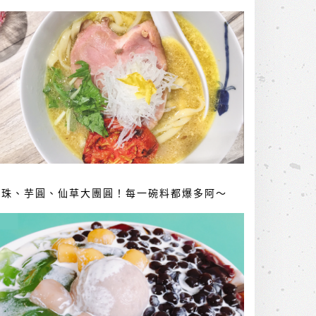
珍珠、芋圓、仙草大團圓！每一碗料都爆多阿～