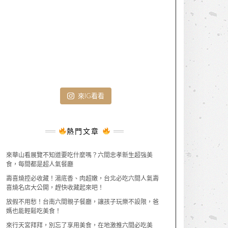
來IG看看
熱門文章
來華山看展覽不知道要吃什麼嗎？六間忠孝新生超強美
食，每間都是超人氣餐廳
壽喜燒控必收藏！湯底香、肉超嫩，台北必吃六間人氣壽
喜燒名店大公開，趕快收藏起來吧！
放假不用愁！台南六間親子餐廳，讓孩子玩樂不設限，爸
媽也能輕鬆吃美食！
來行天宮拜拜，別忘了享用美食，在地激推六間必吃美