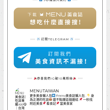
訂閱TELEGRAM
恭喜我們IG破10萬粉絲
MENUTAIWAN
更多美食懶人包
#menu美食誌懶人包
.
身
為正港的吃貨
還不點爆這個連結
一秒找
附近美食
看食記
當美食家