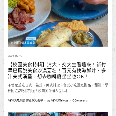
2021-09-12
【校園美食特輯】清大、交大生看過來！新竹
早已擺脫美食沙漠惡名！百元有找海鮮丼、多
汁美式漢堡，想去咖啡廳坐坐也OK！
不管是想吃日式、義式、美式料理、台式小吃還是甜品、甜點，學
校附近都吃得到啦！校園美食懶人包 […]
MENU 美食誌
,
美食深入報導
-
by
MENU Taiwan
-
0 Comments