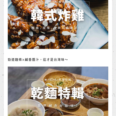
勁道麵條X鹹香醬汁，這才是台灣味～