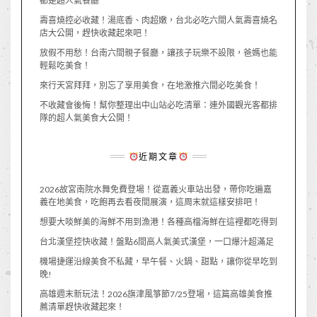
都是超人氣餐廳
壽喜燒控必收藏！湯底香、肉超嫩，台北必吃六間人氣壽喜燒名
店大公開，趕快收藏起來吧！
放假不用愁！台南六間親子餐廳，讓孩子玩樂不設限，爸媽也能
輕鬆吃美食！
來行天宮拜拜，別忘了享用美食，在地激推六間必吃美食！
不收藏會後悔！幫你整理出中山站必吃清單：連外國觀光客都排
隊的超人氣美食大公開！
近期文章
2026故宮南院水舞免費登場！從嘉義火車站出發，帶你吃遍嘉
義在地美食，吃飽再去看夜間展演，這周末就這樣安排吧！
想要大啖鮮美的海鮮不用到漁港！各種高檔海鮮在這裡都吃得到
台北漢堡控快收藏！盤點6間高人氣美式漢堡，一口爆汁超滿足
機場捷運沿線美食不私藏，早午餐、火鍋、甜點，讓你從早吃到
晚!
高雄週末新玩法！2026旗津風箏節7/25登場，這篇高雄美食推
薦清單趕快收藏起來！