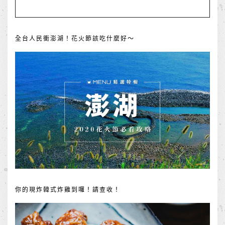
全台人民衝澎湖！花火節該吃什麼好～
你的現炸韓式炸雞到囉！請查收！