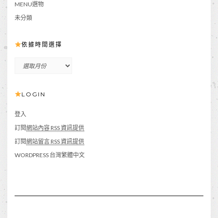
MENU選物
未分類
依據時間選擇
依
據
時
LOGIN
間
選
擇
登入
訂閱
網站內容 RSS 資訊提供
訂閱
網站留言 RSS 資訊提供
WORDPRESS 台灣繁體中文