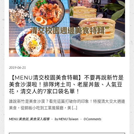
2019-06-21
【MENU清交校園美食特輯】不要再說新竹是
美食沙漠啦！排隊烤土司、老屋丼飯、人氣豆
花，清交人的7家口袋名單！
誰說新竹是美食沙漠？看完這篇打破你的印象！特搜清大交大週邊
美食，從銅板小吃到工業風餐廳，美 […]
MENU 美食誌
,
美食深入報導
-
by
MENU Taiwan
-
0 Comments