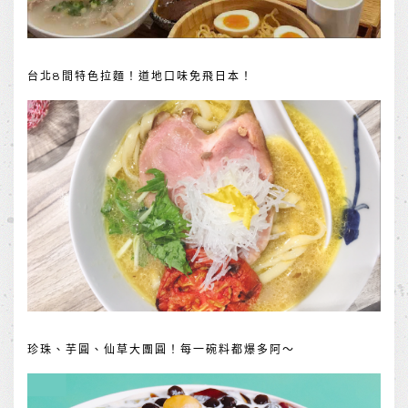
台北8間特色拉麵！道地口味免飛日本！
珍珠、芋圓、仙草大團圓！每一碗料都爆多阿～