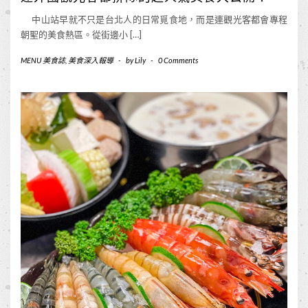
中山站早就不只是台北人的日常覓食地，而是連觀光客都會專程
朝聖的美食熱區。從街邊小 […]
MENU 美食誌
,
美食深入報導
-
by
Lily
-
0 Comments