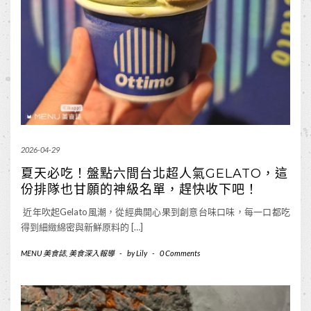
2026-04-29
夏天必吃！盤點六間台北超人氣GELATO，這
份排隊也甘願的神級名單，趕快收下吧！
近年吹起Gelato風潮，從經典開心果到創意台味口味，每一口都吃
得到細緻綿密與新鮮原料的 […]
MENU 美食誌
,
美食深入報導
-
by
Lily
-
0 Comments