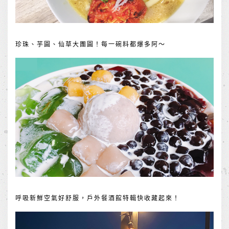
珍珠、芋圓、仙草大團圓！每一碗料都爆多阿～
呼吸新鮮空氣好舒服，戶外餐酒館特輯快收藏起來！