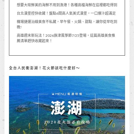
想要大啖鮮美的海鮮不用到漁港！各種高檔海鮮在這裡都吃得到
台北漢堡控快收藏！盤點6間高人氣美式漢堡，一口爆汁超滿足
機場捷運沿線美食不私藏，早午餐、火鍋、甜點，讓你從早吃到
晚!
高雄週末新玩法！2026旗津風箏節7/25登場，這篇高雄美食推
薦清單趕快收藏起來！
全台人民衝澎湖！花火節該吃什麼好～