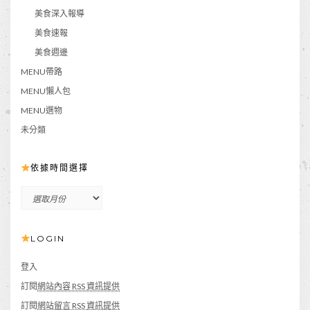
美食深入報導
美食速報
美食週邊
MENU帶路
MENU懶人包
MENU選物
未分類
依據時間選擇
依
據
時
LOGIN
間
選
擇
登入
訂閱
網站內容 RSS 資訊提供
訂閱
網站留言 RSS 資訊提供