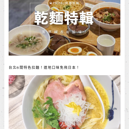
台北8間特色拉麵！道地口味免飛日本！