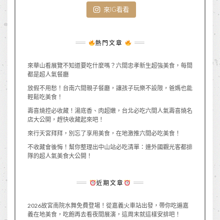
來IG看看
熱門文章
來華山看展覽不知道要吃什麼嗎？六間忠孝新生超強美食，每間
都是超人氣餐廳
放假不用愁！台南六間親子餐廳，讓孩子玩樂不設限，爸媽也能
輕鬆吃美食！
壽喜燒控必收藏！湯底香、肉超嫩，台北必吃六間人氣壽喜燒名
店大公開，趕快收藏起來吧！
來行天宮拜拜，別忘了享用美食，在地激推六間必吃美食！
不收藏會後悔！幫你整理出中山站必吃清單：連外國觀光客都排
隊的超人氣美食大公開！
近期文章
2026故宮南院水舞免費登場！從嘉義火車站出發，帶你吃遍嘉
義在地美食，吃飽再去看夜間展演，這周末就這樣安排吧！