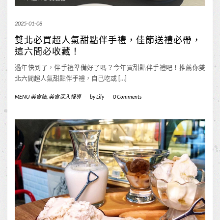
2025-01-08
雙北必買超人氣甜點伴手禮，佳節送禮必帶，
這六間必收藏！
過年快到了，伴手禮準備好了嗎？今年買甜點伴手禮吧！推薦你雙
北六間超人氣甜點伴手禮，自己吃或 […]
MENU 美食誌
,
美食深入報導
-
by
Lily
-
0 Comments