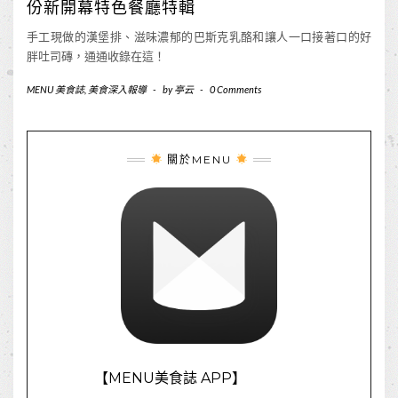
份新開幕特色餐廳特輯
手工現做的漢堡排、滋味濃郁的巴斯克乳酪和讓人一口接著口的好
胖吐司磚，通通收錄在這！
MENU 美食誌
,
美食深入報導
-
by
亭云
-
0 Comments
關於MENU
【MENU美食誌 APP】