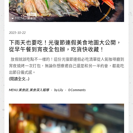
2025-10-22
下雨天也要吃！光復節連假美食地圖大公開，
從早午餐到宵夜全包辦，吃貨快收藏！
放假就該吃點不一樣的！這份光復節連假必吃清單從人氣咖啡廳到
宵夜燒烤一次打包，無論你想療癒自己還是和另一半約會，都能吃
出節日儀式感。
(閱讀全文…)
MENU 美食誌
,
美食深入報導
-
by
Lily
-
0 Comments