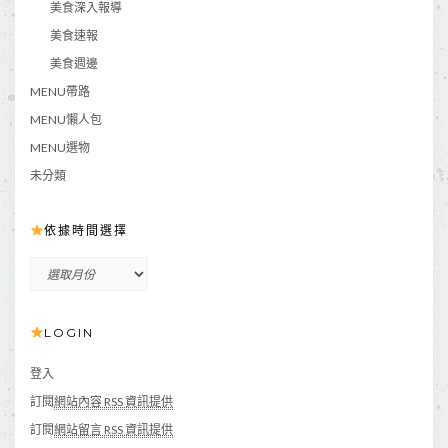
美食深入報導
美食速報
美食週邊
MENU帶路
MENU懶人包
MENU選物
未分類
依據時間選擇
依
據
時
LOGIN
間
選
擇
登入
訂閱
網站內容 RSS 資訊提供
訂閱
網站留言 RSS 資訊提供