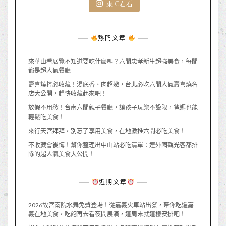
來IG看看
熱門文章
來華山看展覽不知道要吃什麼嗎？六間忠孝新生超強美食，每間
都是超人氣餐廳
壽喜燒控必收藏！湯底香、肉超嫩，台北必吃六間人氣壽喜燒名
店大公開，趕快收藏起來吧！
放假不用愁！台南六間親子餐廳，讓孩子玩樂不設限，爸媽也能
輕鬆吃美食！
來行天宮拜拜，別忘了享用美食，在地激推六間必吃美食！
不收藏會後悔！幫你整理出中山站必吃清單：連外國觀光客都排
隊的超人氣美食大公開！
近期文章
2026故宮南院水舞免費登場！從嘉義火車站出發，帶你吃遍嘉
義在地美食，吃飽再去看夜間展演，這周末就這樣安排吧！