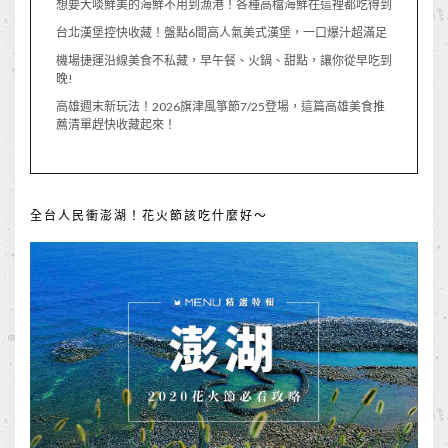
想要大啖鮮美的海鮮不用到漁港！各種高檔海鮮在這裡都吃得到
台北漢堡控快收藏！盤點6間高人氣美式漢堡，一口爆汁超滿足
機場捷運沿線美食不私藏，早午餐、火鍋、甜點，讓你從早吃到
晚!
高雄週末新玩法！2026旗津風箏節7/25登場，這篇高雄美食推
薦清單趕快收藏起來！
全台人民衝澎湖！花火節該吃什麼好～