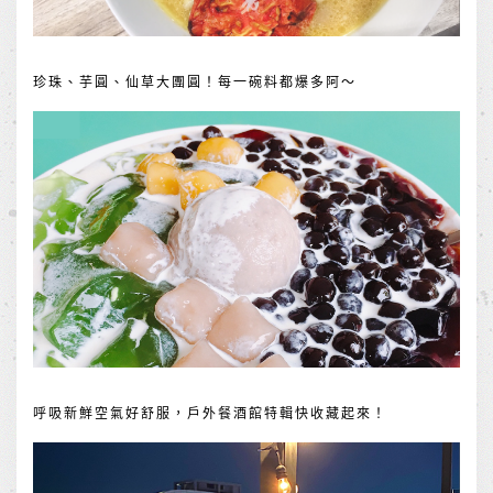
珍珠、芋圓、仙草大團圓！每一碗料都爆多阿～
呼吸新鮮空氣好舒服，戶外餐酒館特輯快收藏起來！