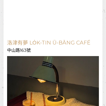
洛津有夢 LO̍K-TIN Ū-BĀNG CAFÉ
中山路163號