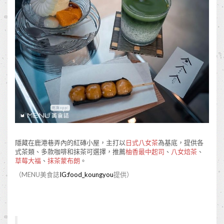
隱藏在鹿港巷弄內的紅磚小屋，主打以
日式八女茶
為基底，提供各
式茶類、多款咖啡和抹茶可選擇，推薦
柚香最中起司
、
八女焙茶
、
草莓大福
、
抹茶蒙布朗
。
（MENU美食誌
IG:food_koungyou
提供）