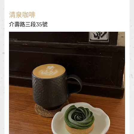
清泉咖啡
介壽路三段35號