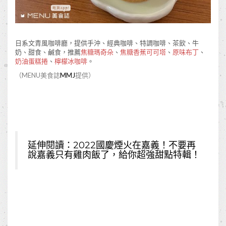
日系文青風咖啡廳，提供手沖、經典咖啡、特調咖啡、茶飲、牛
奶、甜食、鹹食，推薦
焦糖瑪奇朵
、
焦糖香蕉可可塔
、
原味布丁
、
奶油蛋糕捲
、
檸檬冰咖啡
。
（MENU美食誌
MMJ
提供）
延伸閱讀：
2022國慶煙火在嘉義！不要再
說嘉義只有雞肉飯了，給你超強甜點特輯！