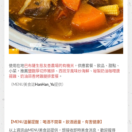
使用在地
巴布薩生態友善農場的有機米
，供應套餐、飲品、甜點、
小菜，推薦
鹽麴厚切炸豬排
、
西班牙風味炒海鮮
、
秘製奶油咖哩唐
揚雞
、
奶油蒜香烤雞腿排套餐
。
（MENU美食誌
HanHan_Yu
提供）
【MENU溫馨提醒：喝酒不開車。飲酒過量，有害健康】
以上資訊由MENU美食誌提供，想接收即時美食消息，歡迎搜尋