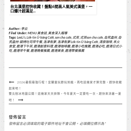
台北漢堡控快收藏！盤點6間高人氣美式漢堡，一
口爆汁超滿足...
Author:
亭云
Filed Under:
MENU 美食誌
,
美食深入報導
Tags:
LeeLi’s
,
Lo̍k-tin Ū-bāng Café
,
san cha cafe
,
弎茶
,
弎茶san cha cafe
,
旮旯楍卅
,
旮
旯楍卅-碳烤吐司早午餐
,
洛津有夢
,
洛津有夢 Lo̍k-tin Ū-bāng Café
,
清泉咖啡
,
禾火
食堂
,
鹿港下午茶
,
鹿港創意料理
,
鹿港咖啡廳
,
鹿港小吃推薦
,
鹿港必吃
,
鹿港日式小
吃
,
鹿港早午餐
,
鹿港晚餐推薦
,
鹿港美食
,
鹿港聚餐推薦
2026暑假最強行程！宜蘭童玩節玩到瘋，再吃這幾家才算完整，趕快收藏
起來吧！
雙北刨冰地圖公開！這幾家天天排隊，今年夏天一定要吃一次，趕快來消暑一夏
吧！
發佈留言
發佈留言必須填寫的電子郵件地址不會公開。
必填欄位標示為
*