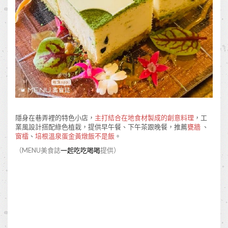
隱身在巷弄裡的特色小店，
主打結合在地食材製成的創意料理
，工
業風設計搭配綠色植栽，提供早午餐、下午茶跟晚餐，推薦
甕牆
、
窗櫺
、
培根溫泉蛋金黃燉飯不是飯
。
（MENU美食誌
一起吃吃喝喝
提供）