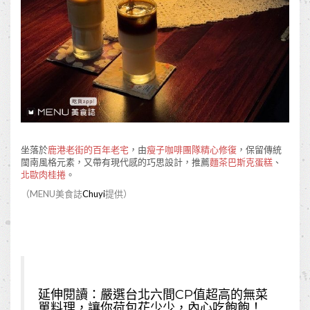
坐落於
鹿港老街的百年老宅
，由
瘦子咖啡團隊精心修復
，保留傳統
閩南風格元素，又帶有現代感的巧思設計，推薦
麵茶巴斯克蛋糕
、
北歐肉桂捲
。
（MENU美食誌
Chuyi
提供）
延伸閱讀：
嚴選台北六間CP值超高的無菜
單料理，讓你荷包花少少，內心吃飽飽！