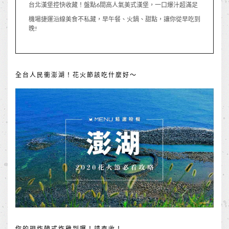
台北漢堡控快收藏！盤點6間高人氣美式漢堡，一口爆汁超滿足
機場捷運沿線美食不私藏，早午餐、火鍋、甜點，讓你從早吃到
晚!
全台人民衝澎湖！花火節該吃什麼好～
你的現炸韓式炸雞到囉！請查收！