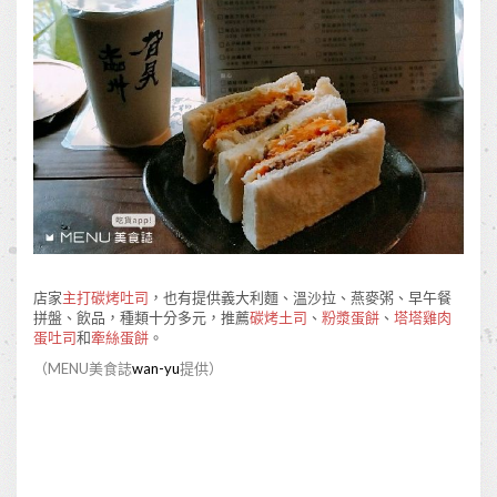
店家
主打碳烤吐司
，也有提供義大利麵、溫沙拉、燕麥粥、早午餐
拼盤、飲品，種類十分多元，推薦
碳烤土司
、
粉漿蛋餅
、
塔塔雞肉
蛋吐司
和
牽絲蛋餅
。
（MENU美食誌
wan-yu
提供）