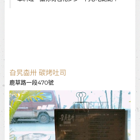
旮旯楍卅 碳烤吐司
鹿草路一段470號