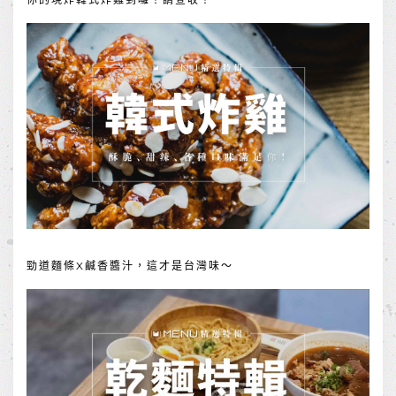
勁道麵條X鹹香醬汁，這才是台灣味～