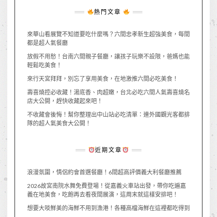
熱門文章
來華山看展覽不知道要吃什麼嗎？六間忠孝新生超強美食，每間
都是超人氣餐廳
放假不用愁！台南六間親子餐廳，讓孩子玩樂不設限，爸媽也能
輕鬆吃美食！
來行天宮拜拜，別忘了享用美食，在地激推六間必吃美食！
壽喜燒控必收藏！湯底香、肉超嫩，台北必吃六間人氣壽喜燒名
店大公開，趕快收藏起來吧！
不收藏會後悔！幫你整理出中山站必吃清單：連外國觀光客都排
隊的超人氣美食大公開！
近期文章
浪漫氛圍，情侶約會首選餐廳！6間超高評價義大利餐廳推薦
2026故宮南院水舞免費登場！從嘉義火車站出發，帶你吃遍嘉
義在地美食，吃飽再去看夜間展演，這周末就這樣安排吧！
想要大啖鮮美的海鮮不用到漁港！各種高檔海鮮在這裡都吃得到