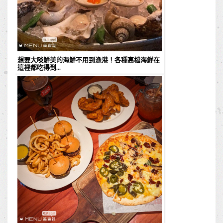
想要大啖鮮美的海鮮不用到漁港！各種高檔海鮮在
這裡都吃得到...