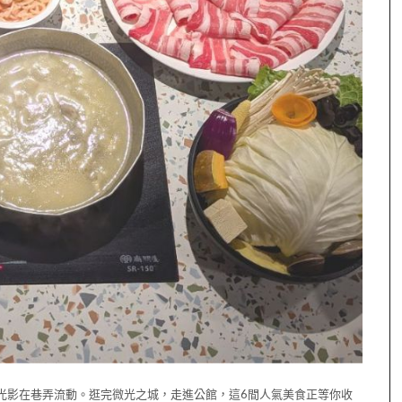
光影在巷弄流動。逛完微光之城，走進公館，這6間人氣美食正等你收