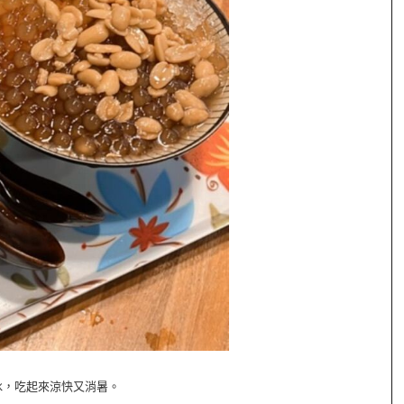
冰，吃起來涼快又消暑。