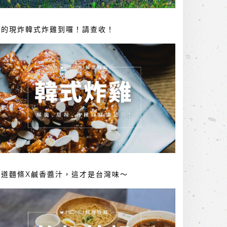
你的現炸韓式炸雞到囉！請查收！
勁道麵條X鹹香醬汁，這才是台灣味～