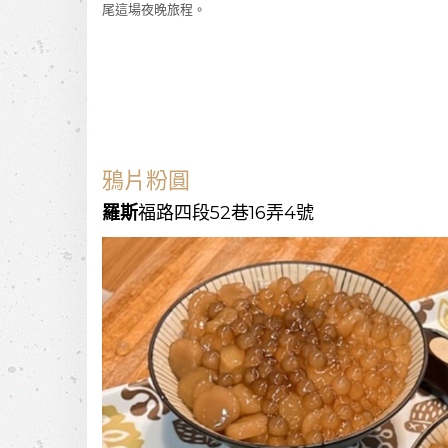
尾這場夜晚旅程。
鴉片粉圓
羅斯
福路四段52巷16弄4號