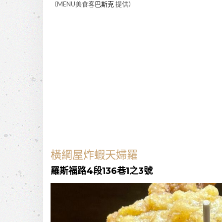
（MENU美食客
巴斯克
提供）
橫綱屋炸蝦天婦羅
羅斯福路4段136巷1之3號