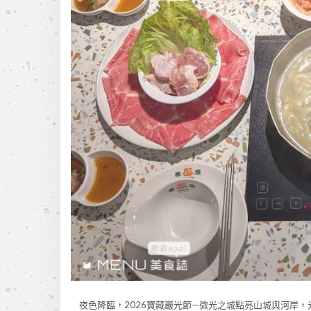
夜色降臨，2026寶藏巖光節—微光之城點亮山城與河岸，