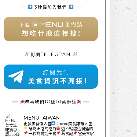
3秒鐘加入我們
訂閱TELEGRAM
恭喜我們IG破10萬粉絲
MENUTAIWAN
更多美食懶人包
#menu美食誌懶人包
.
身為正港的吃貨
還不點爆這個連結
一秒找附近美食
看食記
當美食家