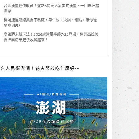
台北漢堡控快收藏！盤點6間高人氣美式漢堡，一口爆汁超
滿足
機場捷運沿線美食不私藏，早午餐、火鍋、甜點，讓你從
早吃到晚!
高雄週末新玩法！2026旗津風箏節7/25登場，這篇高雄美
食推薦清單趕快收藏起來！
全台人民衝澎湖！花火節該吃什麼好～