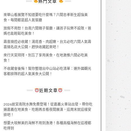
熱門文章
來華山看展覽不知道要吃什麼嗎？六間忠孝新生超強美
食，每間都是超人氣餐廳
放假不用愁！台南六間親子餐廳，讓孩子玩樂不設限，爸
媽也能輕鬆吃美食！
壽喜燒控必收藏！湯底香、肉超嫩，台北必吃六間人氣壽
喜燒名店大公開，趕快收藏起來吧！
來行天宮拜拜，別忘了享用美食，在地激推六間必吃美
食！
不收藏會後悔！幫你整理出中山站必吃清單：連外國觀光
客都排隊的超人氣美食大公開！
近期文章
2026故宮南院水舞免費登場！從嘉義火車站出發，帶你吃
遍嘉義在地美食，吃飽再去看夜間展演，這周末就這樣安
排吧！
想要大啖鮮美的海鮮不用到漁港！各種高檔海鮮在這裡都
吃得到