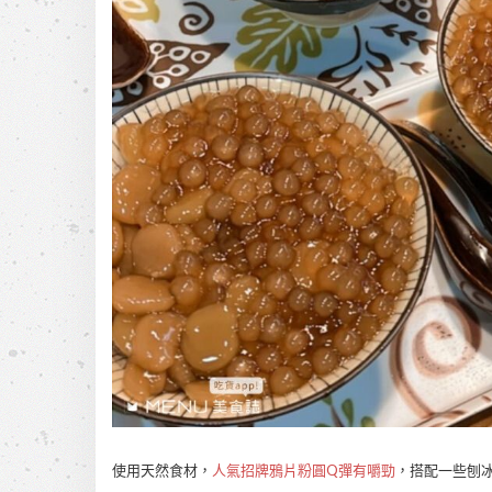
使用天然食材，
人氣招牌鴉片粉圓Q彈有嚼勁
，搭配一些刨