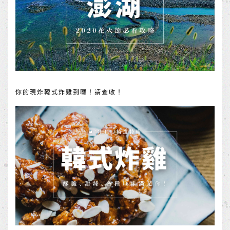
你的現炸韓式炸雞到囉！請查收！