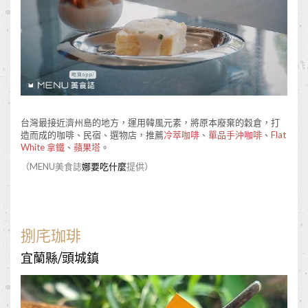
台灣最接近濟州島的地方，運用韓風元素，將原本廢棄的穀倉，打
造而成的咖啡、民宿、選物店，推薦
冷萃咖啡
、
單品手沖咖啡
、
Flat
White 拿鐵
、
蘋果塔
。
（MENU美食誌
娜要吃什麼
提供）
捌㡯珈琲
宜蘭縣/頭城鎮