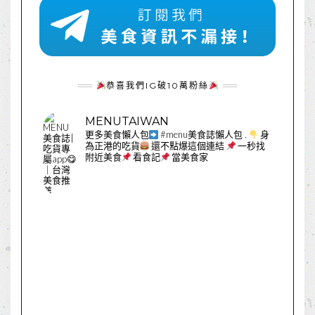
恭喜我們IG破10萬粉絲
MENUTAIWAN
更多美食懶人包
#menu美食誌懶人包
.
身
為正港的吃貨
還不點爆這個連結
一秒找
附近美食
看食記
當美食家