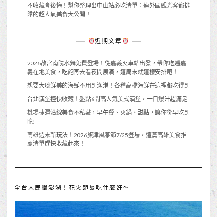
不收藏會後悔！幫你整理出中山站必吃清單：連外國觀光客都排
隊的超人氣美食大公開！
近期文章
2026故宮南院水舞免費登場！從嘉義火車站出發，帶你吃遍嘉
義在地美食，吃飽再去看夜間展演，這周末就這樣安排吧！
想要大啖鮮美的海鮮不用到漁港！各種高檔海鮮在這裡都吃得到
台北漢堡控快收藏！盤點6間高人氣美式漢堡，一口爆汁超滿足
機場捷運沿線美食不私藏，早午餐、火鍋、甜點，讓你從早吃到
晚!
高雄週末新玩法！2026旗津風箏節7/25登場，這篇高雄美食推
薦清單趕快收藏起來！
全台人民衝澎湖！花火節該吃什麼好～