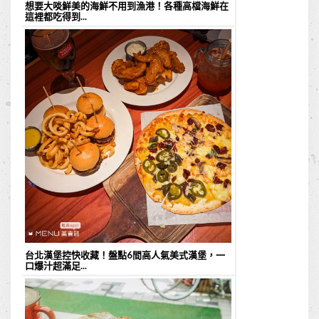
想要大啖鮮美的海鮮不用到漁港！各種高檔海鮮在
這裡都吃得到...
台北漢堡控快收藏！盤點6間高人氣美式漢堡，一
口爆汁超滿足...