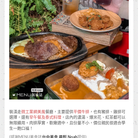
裝潢走
微工業網美風
餐廳，主要提供
平價牛排
，也有豬排、雞排可
選擇，還有
早午餐及泰式料理
，店內的濃湯、爆米花、紅茶都可以
無限續用。肉排厚實，軟嫩適中，且份量不小，價位親民很適合學
生一飽口福！
(感謝MENU美食誌
台中美食 晨軒 Noah
提供)