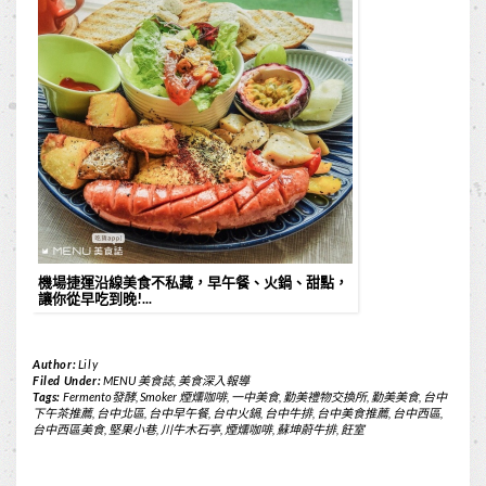
機場捷運沿線美食不私藏，早午餐、火鍋、甜點，
讓你從早吃到晚!...
Author:
Lily
Filed Under:
MENU 美食誌
,
美食深入報導
Tags:
Fermento發酵
,
Smoker 煙燻咖啡
,
一中美食
,
勤美禮物交換所
,
勤美美食
,
台中
下午茶推薦
,
台中北區
,
台中早午餐
,
台中火鍋
,
台中牛排
,
台中美食推薦
,
台中西區
,
台中西區美食
,
堅果小巷
,
川牛木石亭
,
煙燻咖啡
,
蘇坤蔚牛排
,
飪室