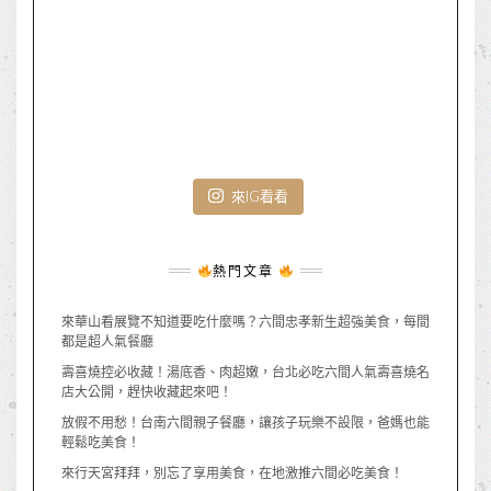
來IG看看
熱門文章
來華山看展覽不知道要吃什麼嗎？六間忠孝新生超強美食，每間
都是超人氣餐廳
壽喜燒控必收藏！湯底香、肉超嫩，台北必吃六間人氣壽喜燒名
店大公開，趕快收藏起來吧！
放假不用愁！台南六間親子餐廳，讓孩子玩樂不設限，爸媽也能
輕鬆吃美食！
來行天宮拜拜，別忘了享用美食，在地激推六間必吃美食！