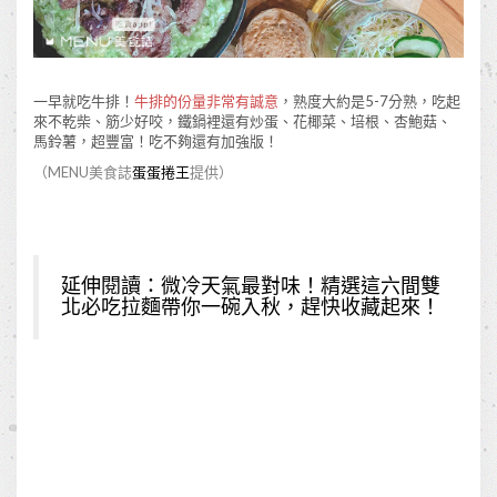
一早就吃牛排！
牛排的份量非常有誠意
，熟度大約是5-7分熟，吃起
來不乾柴、筋少好咬，鐵鍋裡還有炒蛋、花椰菜、培根、杏鮑菇、
馬鈴薯，超豐富！吃不夠還有加強版！
（MENU美食誌
蛋蛋捲王
提供）
延伸閱讀：
微冷天氣最對味！精選這六間雙
北必吃拉麵帶你一碗入秋，趕快收藏起來！