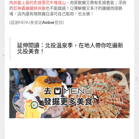
肉丼飯上面的炙燒雪花牛堆成山
，肉質軟嫩又帶有炙燒香氣；浮誇
的
巨無霸雞腿排丼飯
也不能錯過！Ｑ彈鮮嫩又多汁的雞腿肉很銷
魂，店內還有現熬雞白湯可自己取用，也太佛！
(感謝MENU美食誌
Amber
提供)
延伸閱讀：
北投溫泉季，在地人帶你吃遍新
北投美食！