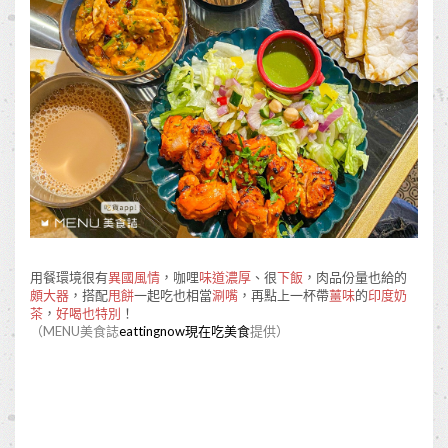
用餐環境很有
異國風情
，咖哩
味道濃厚
、很
下飯
，肉品份量也給的
頗大器
，搭配
甩餅
一起吃也相當
涮嘴
，再點上一杯帶
薑味
的
印度奶
茶
，
好喝也特別
！
（MENU美食誌
eattingnow現在吃美食
提供）