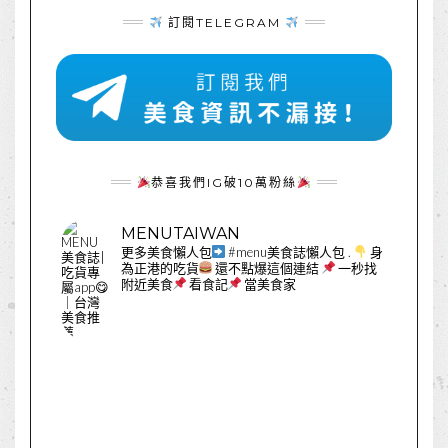
訂閱TELEGRAM
恭喜我們IG破10萬粉絲
MENUTAIWAN
更多美食懶人包
#menu美食誌懶人包
.
身
為正港的吃貨
還不點爆這個連結
一秒找
附近美食
看食記
當美食家