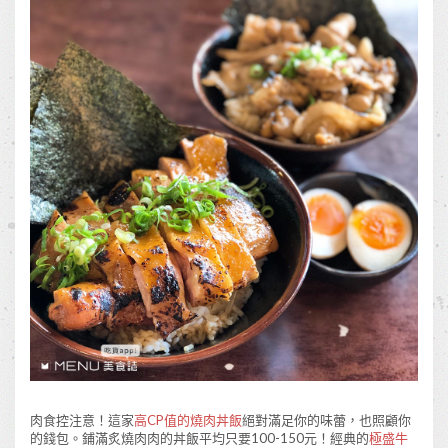
肉食控注意！這家
高CP值的燒肉丼飯
絕對滿足你的味蕾，也照顧你
的錢包。鋪滿炙燒肉肉的丼飯平均只要100-150元！經典的
極盛牛