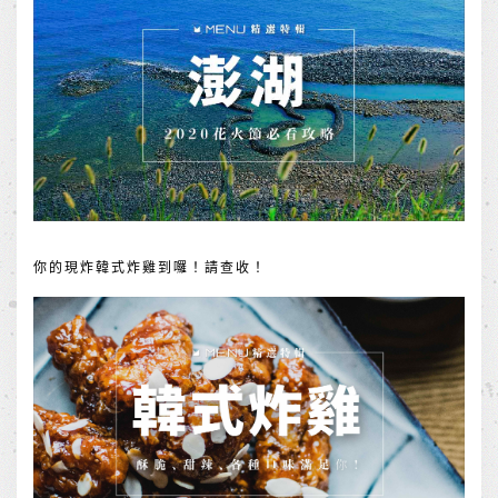
你的現炸韓式炸雞到囉！請查收！