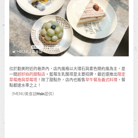
位於勤美附近的巷弄內，店內風格以大理石與素色簡約風為主，是
一間
超好拍的甜點店
。藍莓生乳酪塔是主要招牌，最近還推出
限定
草莓捲與草莓塔
！除了甜點外，店內也販售
早午餐及義式料理
，餐
點都達水準之上！
（MENU美食誌
Hsin
提供）