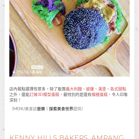
店內餐點選擇性眾多，除了販賣
義大利麵
、
披薩
、
漢堡
、
各式甜點
之外，還能
訂做3D模型蛋糕
，最特別的是還有
榴槤蛋糕
，令人印象
深刻！
（MENU美食誌
尝樂｜探索美食世界
提供）
KENNY HILLS BAKERS, AMPANG