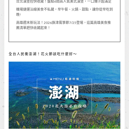
台北漢堡控快收藏！盤點6間高人氣美式漢堡，一口爆汁超滿足
機場捷運沿線美食不私藏，早午餐、火鍋、甜點，讓你從早吃到
晚!
高雄週末新玩法！2026旗津風箏節7/25登場，這篇高雄美食推
薦清單趕快收藏起來！
全台人民衝澎湖！花火節該吃什麼好～