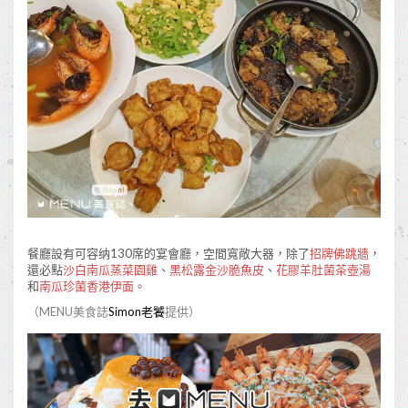
餐廳設有可容纳130席的宴會廳，空間寬敞大器，除了
招牌佛跳牆
，
還必點
沙白南瓜蒸菜園雞
、
黑松露金沙脆魚皮
、
花膠羊肚菌茶壺湯
和
南瓜珍菌香港伊面
。
（MENU美食誌
Simon老饕
提供）