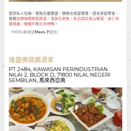
提供私人包廂，餐點份量豐盛，價格也相當實惠，適合家庭聚會，
推薦
招牌咖哩魚配蔬菜
、
清蒸石斑魚
、
乳白菜佐蒸山藥湯
、
杏仁蒜
蓉燒雞
、
燉豬手
和
北京烤鴨
。
（MENU美食誌
Mavis. P
提供）
隆盛佛跳牆酒家
PT 2484, KAWASAN PERINDUSTRIAN
NILAI 2, BLOCK D, 71800 NILAI, NEGERI
SEMBILAN, 馬來西亞南