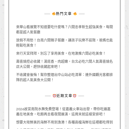
熱門文章
來華山看展覽不知道要吃什麼嗎？六間忠孝新生超強美食，每間
都是超人氣餐廳
放假不用愁！台南六間親子餐廳，讓孩子玩樂不設限，爸媽也能
輕鬆吃美食！
來行天宮拜拜，別忘了享用美食，在地激推六間必吃美食！
壽喜燒控必收藏！湯底香、肉超嫩，台北必吃六間人氣壽喜燒名
店大公開，趕快收藏起來吧！
不收藏會後悔！幫你整理出中山站必吃清單：連外國觀光客都排
隊的超人氣美食大公開！
近期文章
2026故宮南院水舞免費登場！從嘉義火車站出發，帶你吃遍嘉
義在地美食，吃飽再去看夜間展演，這周末就這樣安排吧！
想要大啖鮮美的海鮮不用到漁港！各種高檔海鮮在這裡都吃得到