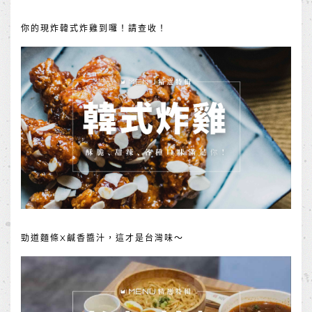
你的現炸韓式炸雞到囉！請查收！
勁道麵條X鹹香醬汁，這才是台灣味～