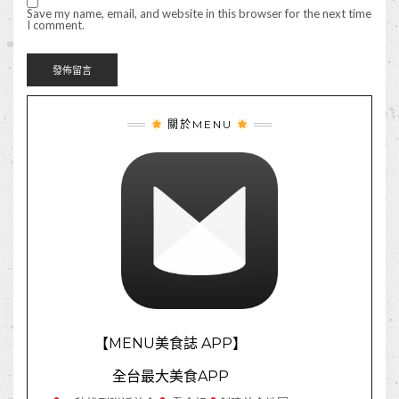
Save my name, email, and website in this browser for the next time
I comment.
關於MENU
【MENU美食誌 APP】
全台最大美食APP