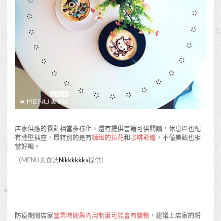
店家供應的餐點相當多樣化，還有提供書籍可供閱讀，休息區也配
有牆壁插座，最特別的是有
精緻的拉花
和
咖啡彩繪
，不僅美觀也相
當好喝。
（MENU美食誌
Nikkkkkks
提供）
防疫期間店家
營業時間與內用制度可能會有變動
，建議上店家的粉