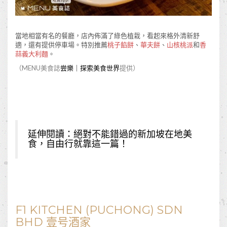
當地相當有名的餐廳，店內佈滿了綠色植栽，看起來格外清新舒
適，還有提供停車場。特別推薦
桃子餡餅
、
華夫餅
、
山核桃派
和
香
蒜義大利麵
。
（MENU美食誌
尝樂｜探索美食世界
提供）
延伸閱讀：
絕對不能錯過的新加坡在地美
食，自由行就靠這一篇！
F1 KITCHEN (PUCHONG) SDN
BHD 壹号酒家