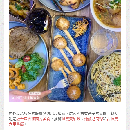
店外以墨绿色的設計營造出高級感，店內則帶有奢華的氛圍，餐點
則是
融合亞洲和西方美食
，推薦
蜂蜜黃油雞
、
燴飯起司球
和
古拉馬
六甲拿鐵
。