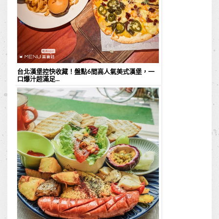
台北漢堡控快收藏！盤點6間高人氣美式漢堡，一
口爆汁超滿足...