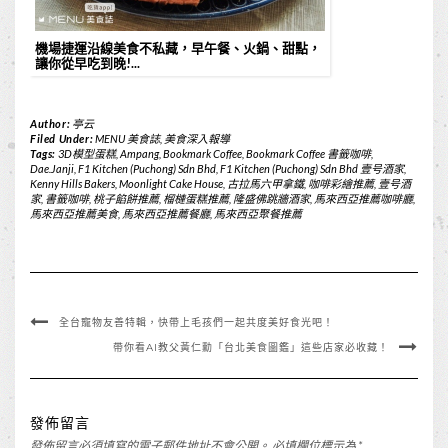
機場捷運沿線美食不私藏，早午餐、火鍋、甜點，
讓你從早吃到晚!...
Author:
亭云
Filed Under:
MENU 美食誌
,
美食深入報導
Tags:
3D模型蛋糕
,
Ampang
,
Bookmark Coffee
,
Bookmark Coffee 書籤咖啡
,
Dae.Janji
,
F1 Kitchen (Puchong) Sdn Bhd
,
F1 Kitchen (Puchong) Sdn Bhd 壹号酒家
,
Kenny Hills Bakers
,
Moonlight Cake House
,
古拉馬六甲拿鐵
,
咖啡彩繪推薦
,
壹号酒
家
,
書籤咖啡
,
桃子餡餅推薦
,
榴槤蛋糕推薦
,
隆盛佛跳牆酒家
,
馬來西亞推薦咖啡廳
,
馬來西亞推薦美食
,
馬來西亞推薦餐廳
,
馬來西亞聚餐推薦
全台寵物友善特輯，快帶上毛孩們一起共度美好食光吧！
帶你看AI教父黃仁勳「台北美食圖鑑」這些店家必收藏！
發佈留言
發佈留言必須填寫的電子郵件地址不會公開。
必填欄位標示為
*