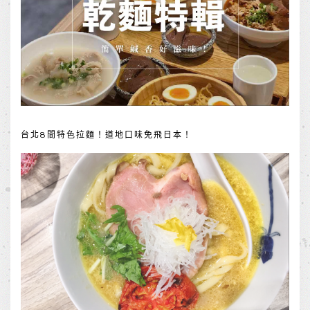
台北8間特色拉麵！道地口味免飛日本！