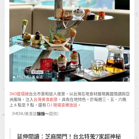
360度環繞
台北市景和迷人夜景，以台灣在地食材展現異國情調與亞
洲風味，注入
台灣美食創意
，具有在地特色。於每週三、五、六晚
上 6 點至 9 點，還有
DJ 現場音樂放送
。
（MENU美食誌
釀釀～
提供）
延伸閱讀：
芝麻開門！台北特蒐7家超神秘