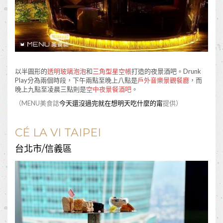
以半圓形的
透明玻璃泡泡
和
三角型星空帳
打造的夜景酒吧。Drunk
Play分為兩個時段，下午兩點至晚上八點是
戶外音樂景觀餐廳
，而
晚上九點至凌晨三點則是
空中夜景餐酒吧
。
（MENU美食誌
今天還沒過完就在想明天吃什麼的甯
提供）
CÉ LA VI TAIPEI
台北市/信義區