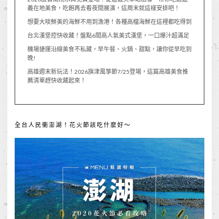
義在地美食，吃飽再去看夜間展演，這周末就這樣安排吧！
想要大啖鮮美的海鮮不用到漁港！各種高檔海鮮在這裡都吃得到
台北漢堡控快收藏！盤點6間高人氣美式漢堡，一口爆汁超滿足
機場捷運沿線美食不私藏，早午餐、火鍋、甜點，讓你從早吃到
晚!
高雄週末新玩法！2026旗津風箏節7/25登場，這篇高雄美食推
薦清單趕快收藏起來！
全台人民衝澎湖！花火節該吃什麼好～