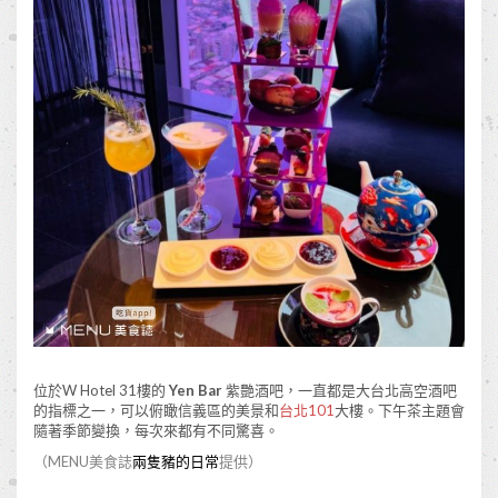
位於W Hotel 31樓的
Yen Bar
紫艷酒吧，一直都是大台北高空酒吧
的指標之一，可以俯瞰信義區的美景和
台北101
大樓。下午茶主題會
隨著季節變換，每次來都有不同驚喜。
（MENU美食誌
兩隻豬的日常
提供）