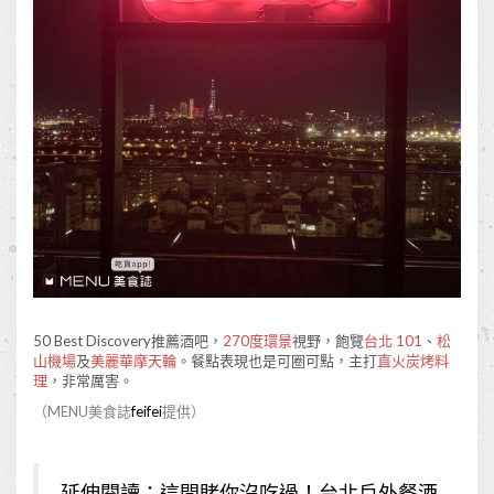
50 Best Discovery推薦酒吧，
270度環景
視野，飽覽
台北 101
、
松
山機場
及
美麗華摩天輪
。餐點表現也是可圈可點，主打
直火炭烤料
理
，非常厲害。
（MENU美食誌
feifei
提供）
延伸閱讀：
這間賭你沒吃過！台北戶外餐酒