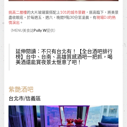
挑高二層樓
的大片玻璃窗搭配上
101的城市景觀
，居高臨下，將美景
盡收眼底。於每週五、週六，晚間9點30分至凌晨，有
現場DJ的熱
情演出
。
（MENU美食誌
Polly W
提供）
延伸閱讀：
不只有台北有！【全台酒吧排行
榜】台中、台南、高雄質感酒吧一把抓，喝
美酒還能賞夜景太愜意了吧！
紫艷酒吧
台北市/信義區