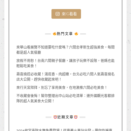
來IG看看
熱門文章
來華山看展覽不知道要吃什麼嗎？六間忠孝新生超強美食，每間
都是超人氣餐廳
放假不用愁！台南六間親子餐廳，讓孩子玩樂不設限，爸媽也能
輕鬆吃美食！
壽喜燒控必收藏！湯底香、肉超嫩，台北必吃六間人氣壽喜燒名
店大公開，趕快收藏起來吧！
來行天宮拜拜，別忘了享用美食，在地激推六間必吃美食！
不收藏會後悔！幫你整理出中山站必吃清單：連外國觀光客都排
隊的超人氣美食大公開！
近期文章
2026故宮南院水舞免費登場！從嘉義火車站出發，帶你吃遍嘉