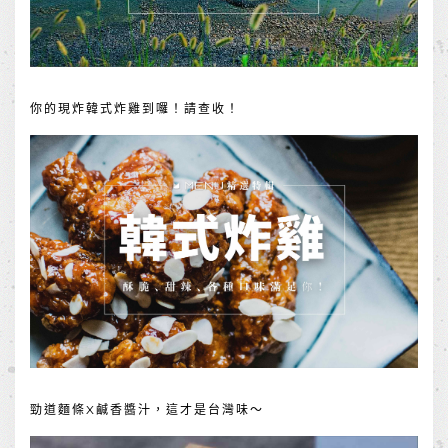
你的現炸韓式炸雞到囉！請查收！
勁道麵條X鹹香醬汁，這才是台灣味～