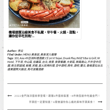
機場捷運沿線美食不私藏，早午餐、火鍋、甜點，
讓你從早吃到晚!...
Author:
亭云
Filed Under:
MENU 美食誌
,
美食深入報導
Tags:
101
,
Asia 49亞洲料理酒廊
,
CÉ LA VI Taipei
,
Drunk Play
,
INGE'S Bar & Grill
,
W
Hotel
,
下午茶
,
中山區
,
信義區
,
台北
,
夜景
,
夜景餐廳
,
大安區
,
微風南山
,
戶外空中花
園
,
新北耶誕城
,
板橋
,
求婚
,
直火炭烤料理
,
空中酒吧
,
跨年
,
酒吧
,
雙北
,
香格里拉台北
遠東國際大飯店
,
馬可波羅酒廊
2022金門海洋藝術季登場！跟著6件藝術裝置、8件微型創作吃遍金門！
芋頭控一定要知道！6間會讓你失心瘋的美味芋頭美食！