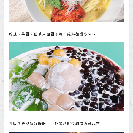
珍珠、芋圓、仙草大團圓！每一碗料都爆多阿～
呼吸新鮮空氣好舒服，戶外餐酒館特輯快收藏起來！