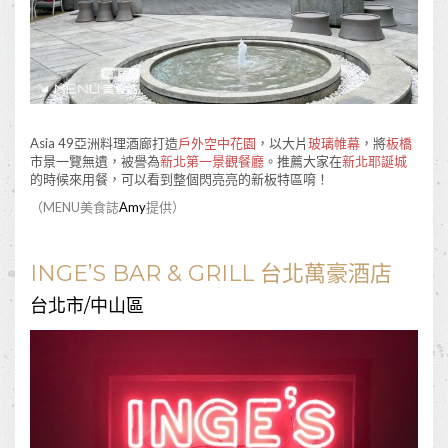
Asia 49亞洲料理酒廊打造
戶外空中花園
，以大片
玻璃帷幕
，將
板橋
市景一覽無遺，被譽為
新北第一景觀餐廳
。推薦大家在
新北耶誕城
的時候來用餐，可以看到整個閃亮亮的新板特區唷！
（MENU美食誌
Amy
提供）
INGE’S BAR & GRILL 台北萬豪酒店
台北市/中山區