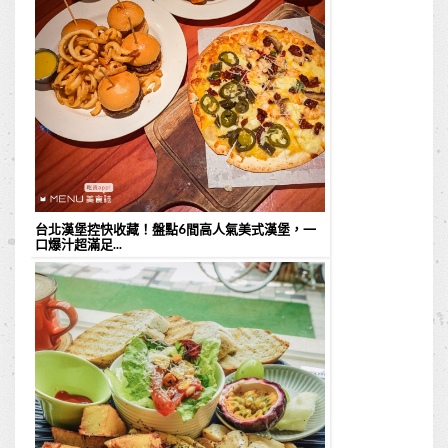
台北漢堡控快收藏！盤點6間高人氣美式漢堡，一
口爆汁超滿足...