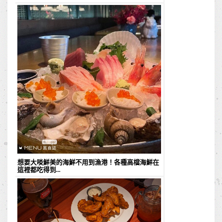
想要大啖鮮美的海鮮不用到漁港！各種高檔海鮮在
這裡都吃得到...